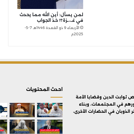
لمن يسأل: أين الله مما يحدث
في غـ،،ـزة؟! خذ الجواب
الأربعاء 9 ذو القعدة 1446هـ 7-5-
2025م
احدث المحتويات
ثوابت الدين وقضايا الأمة
ورهم في المجتمعات، وبناء
الذوبان في الحضارات الأخرى،