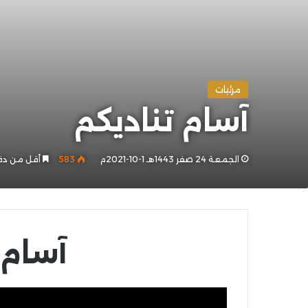
مرئيات
آسام تناديكم
الجمعة 24 صفر 1443هـ 1-10-2021م
583
أقل من دق
آسام 