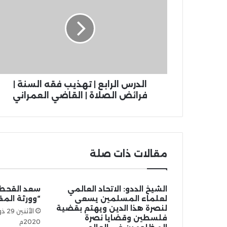
الدرس الرابع | تهذيب فقه السنة |
فرائض الصلاة | القاضي العمراني
مقالات ذات صلة
الشيخ الددو: الاتحاد العالمي
سعد القحطا
لعلماء المسلمين يسعى
“وورثة الم
لنصرة هذا الدين ويهتم بقضية
فلسطين وقضايا نصرة
2020م