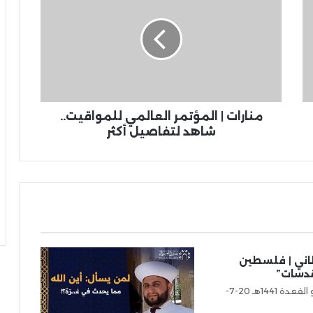
منارات | المؤتمر العالمي للمواقيت..
شاهد لتفاصيل أكثر
ني | فلسطين
قدسات”
الأثنين 29 ذو القعدة 1441هـ 20-7-