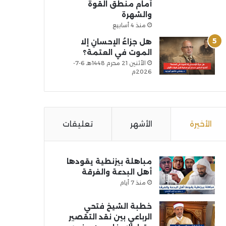
أمام منطق القوة
والشهرة
منذ 4 أسابيع
هل جزاءُ الإحسانِ إلا
الموت في العتمة؟
الأثنين 21 محرم 1448هـ 6-7-
2026م
الأخيرة
الأشهر
تعليقات
مباهلة بيزنطية يقودها
أهل البدعة والفرقة
منذ 7 أيام
خطبة الشيخ فتحي
الرباعي بين نقد التقصير