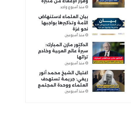
وقرار الإعفاء من منبره
منذ أسبوع واحد
بيان العلماء لاستنهاض
الأمة وتذكيرها بواجبها
نحو غزة
منذ أسبوعين
الدكتور مازن المبارك:
سيرةُ عالمِ العربية وخادمِ
تراثها
منذ أسبوعين
اغتيال الشيخ محمد أنور
ريغي: جريمة تستهدف
العلماء ووحدة المجتمع
منذ أسبوعين