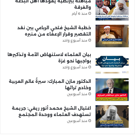
مباهلة بيزنطية يقودها أهل البدعة
والفرقة
منذ 6 أيام
خطبة الشيخ فتحي الرباعي بين نقد
التقصير وقرار الإعفاء من منبره
منذ أسبوع واحد
بيان العلماء لاستنهاض الأمة وتذكيرها
بواجبها نحو غزة
منذ أسبوع واحد
الدكتور مازن المبارك: سيرةُ عالمِ العربية
وخادمِ تراثها
منذ أسبوعين
اغتيال الشيخ محمد أنور ريغي: جريمة
تستهدف العلماء ووحدة المجتمع
منذ أسبوعين