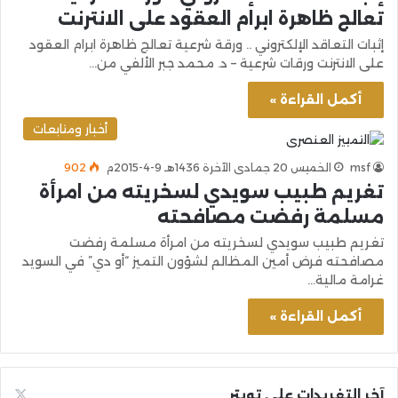
تعالج ظاهرة ابرام العقود على الانترنت
إثبات التعاقد الإلكتروني .. ورقة شرعية تعالج ظاهرة ابرام العقود
على الانترنت ورقات شرعية – د. محمد جبر الألفي من…
أكمل القراءة »
أخبار ومتابعات
msf
الخميس 20 جمادى الآخرة 1436هـ 9-4-2015م
902
تغريم طبيب سويدي لسخريته من امرأة
مسلمة رفضت مصافحته
تغريم طبيب سويدي لسخريته من امرأة مسلمة رفضت
مصافحته فرض أمين المظالم لشؤون التميز “أو دي” في السويد
غرامة مالية…
أكمل القراءة »
آخر التغريدات على تويتر