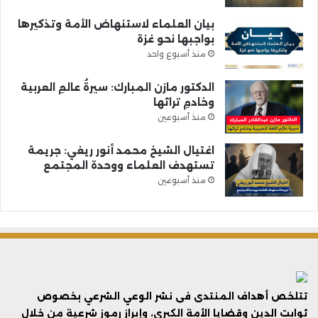
بيان العلماء لاستنهاض الأمة وتذكيرها
بواجبها نحو غزة
منذ أسبوع واحد
الدكتور مازن المبارك: سيرةُ عالمِ العربية
وخادمِ تراثها
منذ أسبوعين
اغتيال الشيخ محمد أنور ريغي: جريمة
تستهدف العلماء ووحدة المجتمع
منذ أسبوعين
تتلخص أهداف المنتدى فى نشر الوعي الشرعي بخصوص
ثوابت الدين وقضايا الأمة الكبرى، وإبراز رموز شرعية من خلال