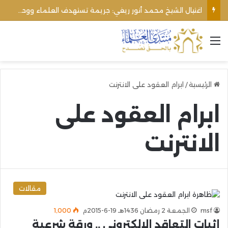
اغتيال الشيخ محمد أنور ريغي: جريمة تستهدف العلماء ووحدة المجتمع
القائمة
الرئيسية
/
ابرام العقود على الانترنت
ابرام العقود على
الانترنت
مقالات
msf
الجمعة 2 رمضان 1436هـ 19-6-2015م
1٬000
إثبات التعاقد الإلكتروني .. ورقة شرعية