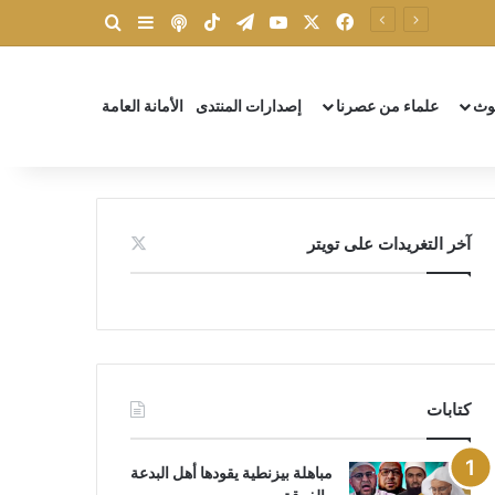
X
فيسبوك
يوتيوب
تيلقرام
‫TikTok
بودكاست
بحث عن
إضافة عمود جانبي
وث
علماء من عصرنا
إصدارات المنتدى
الأمانة العامة
آخر التغريدات على تويتر
كتابات
مباهلة بيزنطية يقودها أهل البدعة