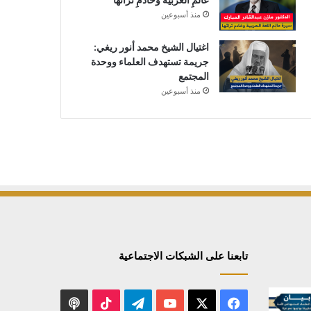
منذ أسبوعين
اغتيال الشيخ محمد أنور ريغي:
جريمة تستهدف العلماء ووحدة
المجتمع
منذ أسبوعين
تابعنا على الشبكات الاجتماعية
X
فيسبوك
يوتيوب
تيلقرام
‫TikTok
بودكاست