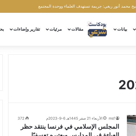
شيخ محمد أنور ريغي: جريمة تستهدف العلماء ووحدة المجتمع
بيانات
مقالات
مرئيات
تقارير وإضاءات
بح
msf
الأربعاء 21 صفر 1445هـ 6-9-2023م
372
المجلس الإسلامي في فرنسا ينتقد حظر
العباءة في المدارس ويعتبره تعسفيًا