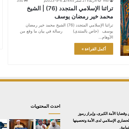
msf
الأربعاء 21 صفر 1445هـ 6-9-2023م
350
تراثنا الإسلامي المتجدد (76) | الشيخ
محمد خير رمضان يوسف
تراثنا الإسلامي المتجدد (76) الشيخ محمد خير رمضان
يوسف (خاص بالمنتدى) رسالة في بيان ما وقع من
الأوهام…
أكمل القراءة »
ث
احدث المحتويات
ايا الأمة الكبرى، وإبراز رموز
حضاري الإسلامي لدى الأمة وتحصينها
ابية.