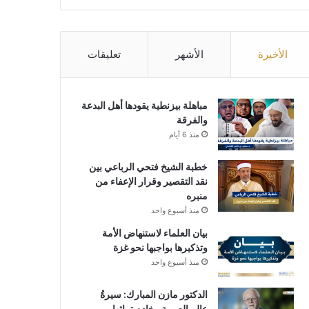
الأخيرة
الأشهر
تعليقات
مباهلة بيزنطية يقودها أهل البدعة
والفرقة
منذ 6 أيام
خطبة الشيخ فتحي الرباعي بين
نقد التقصير وقرار الإعفاء من
منبره
منذ أسبوع واحد
بيان العلماء لاستنهاض الأمة
وتذكيرها بواجبها نحو غزة
منذ أسبوع واحد
الدكتور مازن المبارك: سيرةُ
عالمِ العربية وخادمِ تراثها