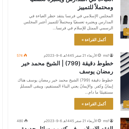
ومحتملاً للتمييز
المجلس الإسلامي في فرنسا ينتقد حظر العباءة في
المدارس ويعتبره تعسفيًا ومحتملاً للتمييز أعتبر المجلس
الرسمي الممثل للإسلام في فرنسا…
ت
أكمل القراءة »
msf
الأربعاء 21 صفر 1445هـ 6-9-2023م
574
خطوط دقيقة (799) | الشيخ محمد خير
رمضان يوسف
خطوط دقيقة (799) الشيخ محمد خير رمضان يوسف هناك
إيمانٌ وكفر. والإيمانُ يعني البناءَ المستقيم، ويبقى المسلمُ
مستقيمًا ما دام…
أكمل القراءة »
ت
msf
الأربعاء 21 صفر 1445هـ 6-9-2023م
480
الفقه الإسلامي في كتب ورسائل جديدة