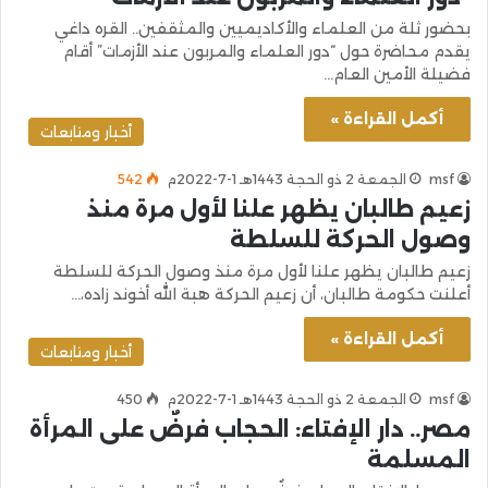
بحضور ثلة من العلماء والأكاديميين والمثقفين.. القره داغي
يقدم محاضرة حول “دور العلماء والمربون عند الأزمات” أقام
فضيلة الأمين العام…
أكمل القراءة »
أخبار ومتابعات
msf
الجمعة 2 ذو الحجة 1443هـ 1-7-2022م
542
زعيم طالبان يظهر علنا لأول مرة منذ
وصول الحركة للسلطة
زعيم طالبان يظهر علنا لأول مرة منذ وصول الحركة للسلطة
أعلنت حكومة طالبان، أن زعيم الحركة هبة الله أخوند زاده،…
أكمل القراءة »
أخبار ومتابعات
msf
الجمعة 2 ذو الحجة 1443هـ 1-7-2022م
450
مصر.. دار الإفتاء: الحجاب فرضٌ على المرأة
المسلمة