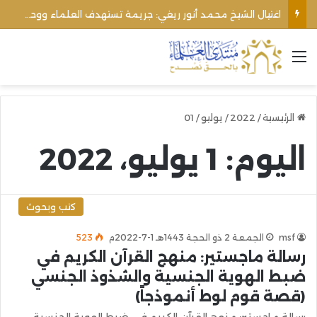
اغتيال الشيخ محمد أنور ريغي: جريمة تستهدف العلماء ووحدة المجتمع
القائمة
الرئيسية
/
2022
/
يوليو
/
01
اليوم:
1 يوليو، 2022
كتب وبحوث
msf
الجمعة 2 ذو الحجة 1443هـ 1-7-2022م
523
رسالة ماجستير: منهج القرآن الكريم في
ضبط الهوية الجنسية والشذوذ الجنسي
(قصة قوم لوط أنموذجاً)
رسالة ماجستير: منهج القرآن الكريم في ضبط الهوية الجنسية