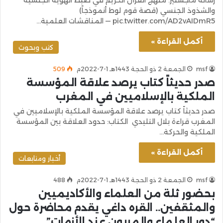
والشذوذ الجنسي (قصة قوم لوط أنموذجاً)
pic.twitter.com/AD2vAIDmR5 — المناقشات العلمية…
أكمل القراءة »
كتب وبحوث
msf
الجمعة 2 ذو الحجة 1443هـ 1-7-2022م
509
صدر حديثاً كتاب يرصد علاقة المؤسسة
الملكية بالإسلاميين في المغرب
صدر حديثاً كتاب يرصد علاقة المؤسسة الملكية بالإسلاميين في
المغرب قراءة بلال التليدي الكتاب: حدود العلاقة بين المؤسسة
الملكية والحركة…
أكمل القراءة »
أخبار ومتابعات
msf
الجمعة 2 ذو الحجة 1443هـ 1-7-2022م
488
بحضور ثلة من العلماء والأكاديميين
والمثقفين.. القره داغي يقدم محاضرة حول
“دور العلماء والمربون عند الأزمات”