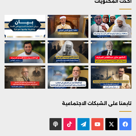
احدث المحتويات
تابعنا على الشبكات الاجتماعية
X
فيسبوك
يوتيوب
تيلقرام
‫TikTok
بودكاست