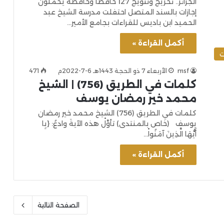
الجزائر.. تخريج وتتويج 127 حافظا وحافظة يحملون
إجازات بالسند المتصل احتفلت مدرسة الشيخ عبد
الحميد ابن باديس للقراءات بجامع الأمير…
أكمل القراءة »
ت
msf
الأربعاء 7 ذو الحجة 1443هـ 6-7-2022م
471
كلمات في الطريق (756) | الشيخ
محمد خير رمضان يوسف
كلمات في الطريق (756) الشيخ محمد خير رمضان
يوسف (خاص بالمنتدى) تأوَّلْ هذه الآيةَ وادعُ: {يِا
أَيُّهَا الَّذِينَ آمَنُواْ…
أكمل القراءة »
الصفحة التالية