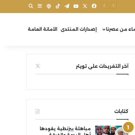
X
فيسبوك
يوتيوب
تيلقرام
‫TikTok
بودكاست
بحث عن
إضافة عمود جانب
اء من عصرنا
إصدارات المنتدى
الأمانة العامة
آخر التغريدات على تويتر
كتابات
مباهلة بيزنطية يقودها