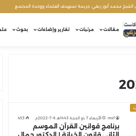
ل الشيخ محمد أنور ريغي: جريمة تستهدف العلماء ووحدة المجتمع
مقالات
مرئيات
تقارير وإضاءات
بحوث
علم
ت
msf
الأربعاء 7 ذو الحجة 1443هـ 6-7-2022م
453
برنامج قوانين القرآن الموسم
الثاني قانون الخيانة | الدكتور جمال