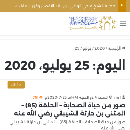
خطبة الشيخ فتحي الرباعي بين نقد التقصير وقرار الإعفاء من منبره
القائمة
الرئيسية
/
2020
/
يوليو
/
25
اليوم:
25 يوليو، 2020
مرئيات
msf
السبت 4 ذو الحجة 1441هـ 25-7-2020م
761
صور من حياة الصحابة – الحلقة (85) –
المثنى بن حارثة الشيباني رضي الله عنه
صور من حياة الصحابة – الحلقة (85) – المثنى بن حارثة الشيباني
رضي الله عنه