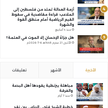
أزمة العدالة تمتد من فلسطين إلى
الملاعب: قراءة مقاصدية في سقوط
القيم الرياضية أمام منطق القوة
والشهرة
منذ 4 أسابيع
هل جزاءُ الإحسانِ إلا الموت في العتمة؟
الأثنين 21 محرم 1448هـ 6-7-2026م
الأخيرة
الأشهر
تعليقات
مباهلة بيزنطية يقودها أهل البدعة
والفرقة
منذ 7 أيام
خطبة الشيخ فتحي الرباعي بين نقد