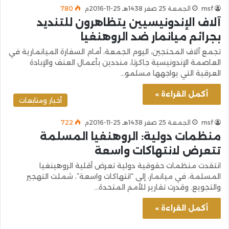
msf
الجمعة 25 صفر 1438هـ 25-11-2016م
780
آلاف الإندونيسيين يتظاهرون للتنديد
بجرائم ميانمار ضد الروهنغيا
تجمع آلاف المحتجين، اليوم الجمعة، أمام السفارة الميانمارية في
العاصمة الإندونيسية جاكرتا، منددين بأعمال العنف والإبادة
العرقية التي يواجهها مسلمو…
أكمل القراءة »
أخبار ومتابعات
msf
الجمعة 25 صفر 1438هـ 25-11-2016م
722
منظمات دولية: الروهنغيا المسلمة
تتعرض لانتهاكات واسعة
انتقدت منظمات حقوقية دولية تعرض أقلية الروهينغيا
المسلمة، في ميانمار، إلى “انتهاكات واسعة”، شملت التهجير
والتجويع. وقدرت تقارير للأمم المتحدة…
أكمل القراءة »