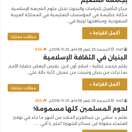
مركز التأصيل للدراسات والبحوث تحتل علوم الشريعة الإسلامية
مكانة عظيمة في المؤسسات التعليمية في المملكة العربية
السعودية، ومناهجها ترتبط في…
أكمل القراءة »
مقالات مختارة
msf
الجمعة 25 صفر 1438هـ 25-11-2016م
836
البنيان في الثقافة الإسلامية
بقلم محمد عطية – اسلام أون لاين. يقيس البعض حضارة الأمم
بما تركت من بنيان وشيدت من عمران كآية دالة على…
أكمل القراءة »
مقالات مختارة
msf
الجمعة 25 صفر 1438هـ 25-11-2016م
859
لحوم المسلمين كلها مسمومة!
بقلم د. سامي بن عبدالعزيز الماجد من أشهر ما جاء في توقير
العلماء مقولة ابن عساكر الشهيرة”اعلم يا أخي ……