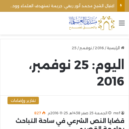
اغتيال الشيخ محمد أنور ريغي: جريمة تستهدف العلماء ووحدة المجتمع
القائمة
الرئيسية
/
2016
/
نوفمبر
/
25
اليوم:
25 نوفمبر،
2016
تقارير وإضاءات
msf
الجمعة 25 صفر 1438هـ 25-11-2016م
827
قضايا النص الشرعي في ساحة التباحث
بجامعة القصيم