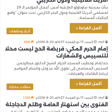
بدأت بمدينة ساوباولو البرازيلية أمس، أعمال المؤتمر الـ 29
لمسلمي أمريكا اللاتينية ودول البحر الكاريبي، تحت عنوان: “واقع
الجاليات المسلمة…
أكمل القراءة »
أخبار ومتابعات
msf
السبت 17 ذو القعدة 1437هـ 20-8-2016م
696
إمام الحرم المكي: فريضة الحج ليست محلا
للتسييس والشعارات
دعا إمام وخطيب المسجد الحرام الشيخ الدكتور عبدالرحمن
السديس المسلمين إلى تقوى الله عز وجل واغتنام المواسم
لزيادة الطاعات والعبادات؛…
أكمل القراءة »
مقالات مختارة
msf
السبت 17 ذو القعدة 1437هـ 20-8-2016م
1٬128
الفتوى بين استهتار العامة وظلم الدجاجلة
بقلم د. محمد الأمين مقراوي الوغليسي إن الناظر في الساحة