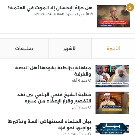
هل جزاءُ الإحسانِ إلا الموت في العتمة؟
الأثنين 21 محرم 1448هـ 6-7-2026م
الأخيرة
الأشهر
تعليقات
مباهلة بيزنطية يقودها أهل البدعة
والفرقة
منذ 6 أيام
خطبة الشيخ فتحي الرباعي بين نقد
التقصير وقرار الإعفاء من منبره
منذ 7 أيام
بيان العلماء لاستنهاض الأمة وتذكيرها
بواجبها نحو غزة
منذ أسبوع واحد