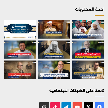
احدث المحتويات
تابعنا على الشبكات الاجتماعية
X
فيسبوك
يوتيوب
تيلقرام
‫TikTok
بودكاست