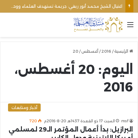
اغتيال الشيخ محمد أنور ريغي: جريمة تستهدف العلماء ووحدة المجتمع
القائمة
الرئيسية
/
2016
/
أغسطس
/
20
اليوم:
20 أغسطس،
2016
أخبار ومتابعات
msf
السبت 17 ذو القعدة 1437هـ 20-8-2016م
720
البرازيل: بدأ أعمال المؤتمر الـ29 لمسلمي
أمريكا اللاتينية ودول الكاريبي