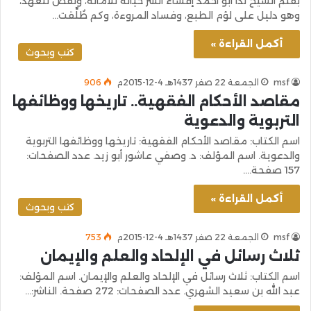
بقلم الشيخ ندا أبو أحمد إفشاء السر خيانة للأمانة، ونقض للعهد،
وهو دليل على لؤم الطبع، وفساد المروءة، وكم طُلِّقت…
أكمل القراءة »
كتب وبحوث
msf
الجمعة 22 صفر 1437هـ 4-12-2015م
906
مقاصد الأحكام الفقهية.. تاريخها ووظائفها
التربوية والدعوية
اسم الكتاب: مقاصد الأحكام الفقهية: تاريخها ووظائفها التربوية
والدعوية. اسم المؤلف: د. وصفي عاشور أبو زيد. عدد الصفحات:
157 صفحة.…
أكمل القراءة »
كتب وبحوث
msf
الجمعة 22 صفر 1437هـ 4-12-2015م
753
ثلاث رسائل في الإلحاد والعلم والإيمان
اسم الكتاب: ثلاث رسائل في الإلحاد والعلم والإيمان. اسم المؤلف:
عبد الله بن سعيد الشهري. عدد الصفحات: 272 صفحة. الناشر:…