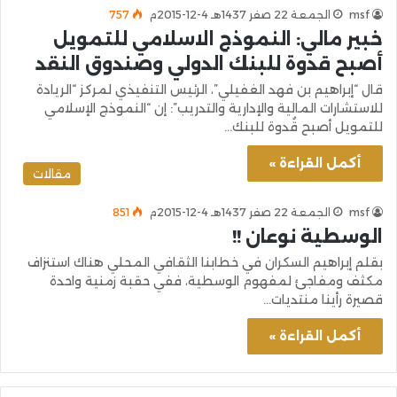
msf
الجمعة 22 صفر 1437هـ 4-12-2015م
757
خبير مالي: النموذج الاسلامي للتمويل
أصبح قدوة للبنك الدولي وصندوق النقد
قال “إبراهيم بن فهد الغفيلي”، الرئيس التنفيذي لمركز “الريادة
للاستشارات المالية والإدارية والتدريب”: إن “النموذج الإسلامي
للتمويل أصبح قُدوة للبنك…
أكمل القراءة »
مقالات
msf
الجمعة 22 صفر 1437هـ 4-12-2015م
851
الوسطية نوعان !!
بقلم إبراهيم السكران في خطابنا الثقافي المحلي هناك استنزاف
مكثف ومفاجئ لمفهوم الوسطية، ففي حقبة زمنية واحدة
قصيرة رأينا منتديات…
أكمل القراءة »