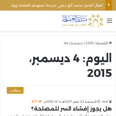
اغتيال الشيخ محمد أنور ريغي: جريمة تستهدف العلماء ووحدة المجتمع
القائمة
الرئيسية
/
2015
/
ديسمبر
/
04
اليوم:
4 ديسمبر،
2015
مقالات
msf
الجمعة 22 صفر 1437هـ 4-12-2015م
877
هل يجوز إفشاء السر للمصلحة؟