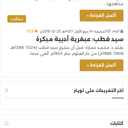
مناهجها…
أكمل القراءة »
مقالات
msf
الجمعة 14 ربيع الأول 1437هـ 25-12-2015م
773
سيد قطب: عبقرية أدبية مبكرة
بقلم د. محمد عمارة. قبل أن يتخرج سيد قطب (1324- 1386هـ،
1906- 1966م) من دار العلوم عام 1933م، ألقى عددا…
أكمل القراءة »
آخر التغريدات على تويتر
كتابات