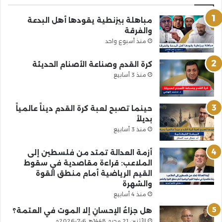
مباهلة بيزنطية يقودها أهل البدعة
والفرقة
منذ أسبوع واحد
كرة القدم وصناعة الأصنام الحديثة
منذ 3 أسابيع
حينما تصبح لعبة كرة القدم ديناً عالمياً
بديلاً
منذ 3 أسابيع
أزمة العدالة تمتد من فلسطين إلى
الملاعب: قراءة مقاصدية في سقوط
القيم الرياضية أمام منطق القوة
والشهرة
منذ 4 أسابيع
هل جزاءُ الإحسانِ إلا الموت في العتمة؟
الأثنين 21 محرم 1448هـ 6-7-2026م