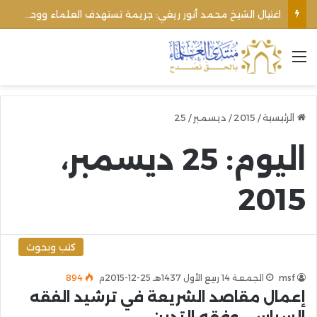
اغتيال الشيخ محمد أنور ريغي: جريمة تستهدف العلماء ووحدة المجتمع
القائمة
الرئيسية
/
2015
/
ديسمبر
/
25
اليوم:
25 ديسمبر،
2015
كتب وبحوث
msf
الجمعة 14 ربيع الأول 1437هـ 25-12-2015م
894
إعمال مقاصد الشريعة في ترشيد الفقه
السياسي وفقه التدين