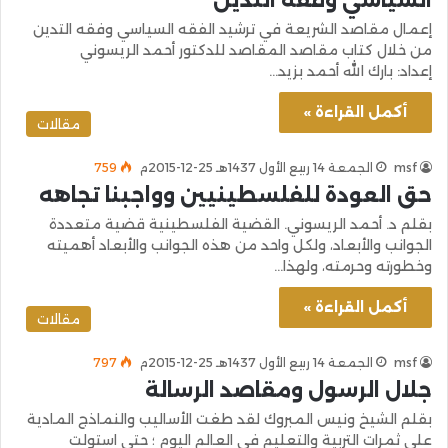
إعمال مقاصد الشريعة في ترشيد الفقه السياسي وفقه التدين
من خلال كتاب مقاصد المقاصد للدكتور أحمد الريسوني
إعداد: بارك الله أحمد بزيد…
أكمل القراءة »
مقالات
msf
الجمعة 14 ربيع الأول 1437هـ 25-12-2015م
759
حق العودة للفلسطينيين وواجبنا تجاهه
بقلم د. أحمد الريسوني. القضية الفلسطينية قضية متعددة
الجوانب والأبعاد، ولكل واحد من هذه الجوانب والأبعاد أهميته
وخطورته وحرمته، ولهذا…
أكمل القراءة »
مقالات
msf
الجمعة 14 ربيع الأول 1437هـ 25-12-2015م
797
جلال الرسول ومقاصد الرسالة
بقلم الشيخ ونيس المبروك لقد طغت الأساليب والنماذج المادية
على ثمرات التربية والتعليم في العالم اليوم ؛ حتى استولت