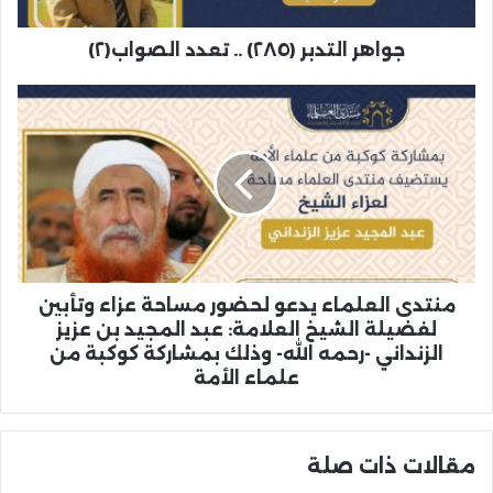
جواهر التدبر (٢٨٥) .. تعدد الصواب(٢)
منتدى العلماء يدعو لحضور مساحة عزاء وتأبين
لفضيلة الشيخ العلامة: عبد المجيد بن عزيز
الزنداني -رحمه الله- وذلك بمشاركة كوكبة من
علماء الأمة
مقالات ذات صلة