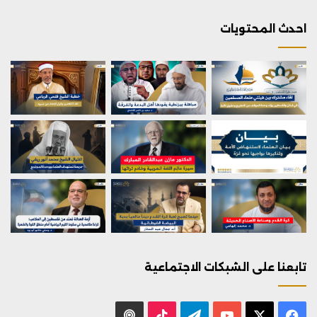
احدث المحتويات
تابعنا على الشبكات الاجتماعية
X
فيسبوك
يوتيوب
تيلقرام
‫TikTok
بودكاست