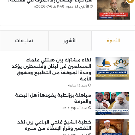
هل جزاءُ الإحسانِ إلا الموت في العتمة؟
الأثنين 21 محرم 1448هـ 6-7-2026م
الأخيرة
الأشهر
تعليقات
لقاء مشترك بين هيئتي علماء
المسلمين في لبنان وفلسطين يؤكد
وحدة الموقف من التطبيع وحقوق
الأمة
منذ 13 ساعة
مباهلة بيزنطية يقودها أهل البدعة
والفرقة
منذ أسبوع واحد
خطبة الشيخ فتحي الرباعي بين نقد
التقصير وقرار الإعفاء من منبره
منذ أسبوع واحد