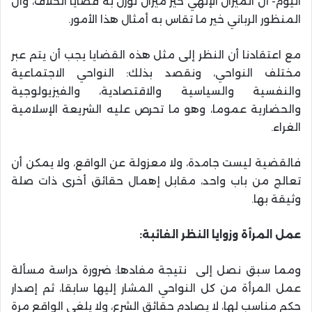
اليوم- أن الميزان الإلهي خير ميزان توزن به قضايا الخلاف، وأن
المنظور الرباني خير ما تقاس به أمثال هذا الأمور.
مع اعتقادنا أن النظر إلى مثل هذه القضايا يجب أن يتم عبر
مختلف النواحي، ونقصد بذلك: النواحي الاجتماعية
والنفسية والسياسية والاقتصادية، والفيزيولوجية
والحضارية عموما، وهو ما تحرص عليه الشريعة الإسلامية
الغراء.
فالقضية ليست جامدة، ولا معزولة عن الواقع، ولا يمكن أن
تعالج من باب واحد، مقابل إهمال حقائق أخرى ذات صلة
وثيقة بها.
عمل المرأة وزوايا النظر الغائبة:
ومما سبق نصل إلى نتيجة مفادها: ضرورة دراسة مسألة
عمل المرأة من كل النواحي المشار إليها سابقا، ثم إصدار
حكم مناسب لها، لا يصادم حقائق الشرع، ولا يلغي الواقع مرة