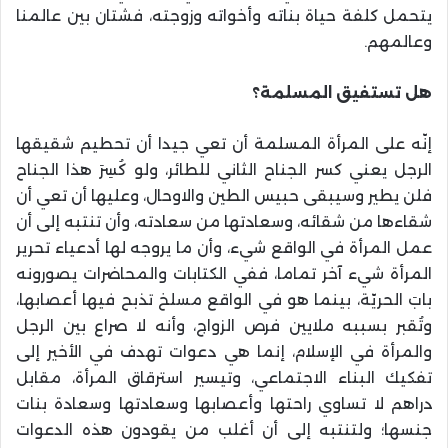
يتحمل كلفة حياة بناته وأخواته وزوجته، فشتان بين عالمنا
وعالمهم.
هل تستفيق المسلمة؟
إنّه على المرأة المسلمة أن تعي جيدا أن تحطيم شقيقها
الرجل يعني كسر الجناح الثاني للطائر، ولو كُسِرَ هذا الجناح
فلن يطير وسيبقى حبيس الطين والاوحال، وعليها أن تعي أن
شقاءها من شقائه، وسعادتها من سعادته، وأن تنتبه إلى أن
عمل المرأة في الواقع شيء، وأن ما يروجه لها أدعياء تحرير
المرأة شيء آخر تماما، ففي الكتابات والمحاضرات يصورونه
بابَ الحريّة، بينما هو في الواقع مسلخ تذبح فيها أعصابها،
وتُقبر بسببه ملايين فرص الزواج، وأنه لا صراع بين الرجل
والمرأة في الإسلام، إنما هي دعوات تهدف في الأخير إلى
تفكيك البناء الاجتماعي، وتيسير استرقاق المرأة، مقابل
دراهم لا تساوي راحتها وأعصابها وسعادتها وسعادة بنات
جنسها؛ ولتنتبه إلى أن أغلب من يقودون هذه الدعوات