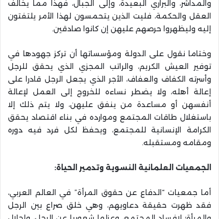
والمداشر، والبراري البعيدة، وإلى الجبال، فهذا مما يخالف
العقل والحكمة، فليت الذين يتحمسون لهذا الأمر يلتفتون
إليه وليظهروا حرصهم عليهن إن كانوا صادقين.
وختاما نقول على الدولة ومؤسساتها أن تركز جهودها في
توفير العيش الكريم، والراتب المجزي الذي يحقق للرجل
وأسرته الكفاف والعفاف، الأجر الذي يجعل الرجل قادرا على
إعالة أهله، ولا يضطر نساءه للخروج إلى العمل لإعالة
أنفسهن أو مساعدة من ينفق عليهن، ولا يتم ذلك إلا
باستغلال طاقات المجتمع وموارده في بناء اقتصاد يحقق
الكرامة الإنسانية للمجتمع، ويحفظ لكل فرد فيه دوره
ومقامه ومستقبله.
الجمعيات العلمانية النسوية وتدمير الحياة:
أما جمعيات “الدفاع عن حقوق المرأة” في العالم العربي،
فقد ظهرت حقيقة دعاويهم، وهي خلق صراع بين الرجل
والمرأة؛ لإفساد المجتمع، وعزلها شعوريا عن الرجل، وإحلال