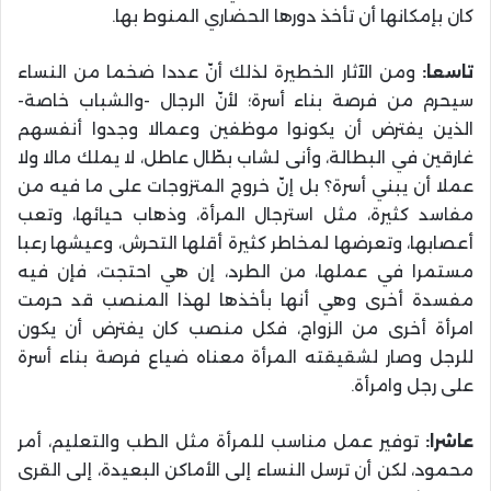
كان بإمكانها أن تأخذ دورها الحضاري المنوط بها.
تاسعا:
ومن الآثار الخطيرة لذلك أنّ عددا ضخما من النساء
سيحرم من فرصة بناء أسرة؛ لأنّ الرجال -والشباب خاصة-
الذين يفترض أن يكونوا موظفين وعمالا وجدوا أنفسهم
غارقين في البطالة، وأنى لشاب بطّال عاطل، لا يملك مالا ولا
عملا أن يبني أسرة؟ بل إنّ خروج المتزوجات على ما فيه من
مفاسد كثيرة، مثل استرجال المرأة، وذهاب حيائها، وتعب
أعصابها، وتعرضها لمخاطر كثيرة أقلها التحرش، وعيشها رعبا
مستمرا في عملها، من الطرد، إن هي احتجت، فإن فيه
مفسدة أخرى وهي أنها بأخذها لهذا المنصب قد حرمت
امرأة أخرى من الزواج، فكل منصب كان يفترض أن يكون
للرجل وصار لشقيقته المرأة معناه ضياع فرصة بناء أسرة
على رجل وامرأة.
عاشرا:
توفير عمل مناسب للمرأة مثل الطب والتعليم، أمر
محمود، لكن أن ترسل النساء إلى الأماكن البعيدة، إلى القرى