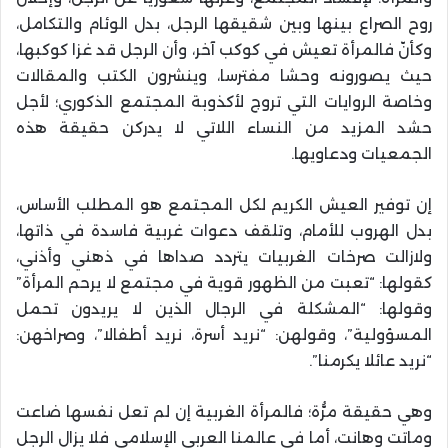
روح الصراع بينها وبين شقيقها الرجل، بدل الوئام والتكامل،
وكأنّ فالمرأة تعيش في كوكب آخر، وأن الرجل قد غزا كوكبها،
حيث يصورونه وحشا مفترسا، وينشرون الكتب والمقالات
وخاصة الروايات التي تروج لأكذوبة المجتمع الذكوري؛ لأجل
حشد المزيد من النساء اللاتي لا يدركن حقيقة هذه
الجمعيات ودعاويها.
إن توفير العيش الكريم لكل المجتمع هو المطلب الأساس،
بدل الهروب للأمام، وتلقف دعوات غربية فاسدة في ذاتها،
ولازالت صرخات الغربيات يتردد صداها في ذهني وأذني،
كقولها: “تعبت من الظهور قوية في مجتمع لا يرحم المرأة”
وقولها: “المشكلة في الرجال الذين لا يريدون تحمل
المسؤولية”، وقولهن: “نريد أسرة، نريد أطفالا”، وصراخهن:
“نريد عائلا يكرمنا”.
وهي حقيقة مرُّة؛ فالمرأة الغربية إن لم تعل نفسها ضاعت
وماتت وهانت، أما في عالمنا العربي الإسلامي فلا يزال الرجل