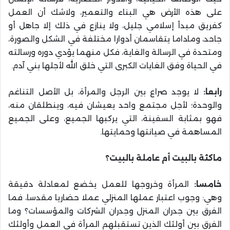
على هذه الأرض هي البناء والتعمير، ولاشك أن العمل
كفريق مبدأ إسلامي جليل، ولا ينازع في ذلك إلا جاهل أو
جاحد، وماداما يتقاسمان أدوارا مختلفة في الشكل والصورة،
ومتحدة في الرسالة والغاية، فكل منهما يؤدي دوره ورسالته
في الحياة وفق الغايات الكبرى التي خلق الله لأجلها بني آدم.
رابعا:
لا يوجد صراع بين الرجل والمرأة، بل الأصل التناغم
والوحدة؛ لأجل مجتمع واحد يعيشان فيه، وينطلقان منه،
فهو بمثابة السفينة، التي يركبها الجميع، وعلى الجميع
المساهمة في صيانتها وحمايتها.
ماكثة بالبيت أم عاملة بالبيت؟
خامسا:
المرأة وخروجها للعمل يخضع لمعادلة دقيقة
وهي: وجوب اعتبار عملها المنزلي عملا حضاريا مقدسا، فما
الفرق بين جدران المنزل وجدران الشركات والمؤسسات؟ وما
الفرق بين أولئك الذين تستقبلهم المرأة في العمل وأولئك