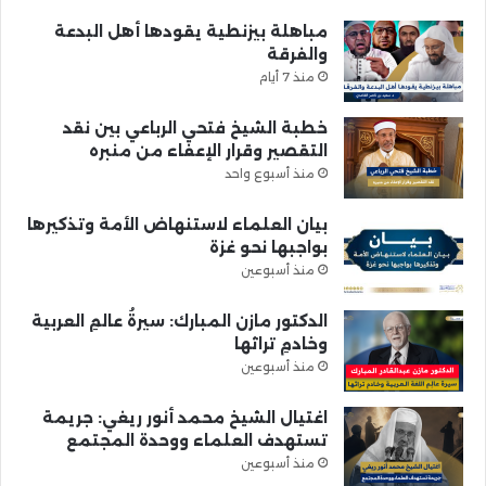
مباهلة بيزنطية يقودها أهل البدعة
والفرقة
منذ 7 أيام
خطبة الشيخ فتحي الرباعي بين نقد
التقصير وقرار الإعفاء من منبره
منذ أسبوع واحد
بيان العلماء لاستنهاض الأمة وتذكيرها
بواجبها نحو غزة
منذ أسبوعين
الدكتور مازن المبارك: سيرةُ عالمِ العربية
وخادمِ تراثها
منذ أسبوعين
اغتيال الشيخ محمد أنور ريغي: جريمة
تستهدف العلماء ووحدة المجتمع
منذ أسبوعين