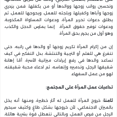
وتحسين رواتب زوجها ووالدها أو من يكفلها، فمن يزدري
زوجها وأباها وكفيلها، ويلجئه للعمل، ويحوجها للعمل، ثم
يطلق دعوات تحرير المرأة، ودعوات المساواة المكذوبة،
ودعوات توفير حقوق المرأة، إنما يمارس الدجل والكذب،
وهو أول من يجرم بحق المرأة.
إن من إكرام المرأة تكريم زوجها أو والدها في راتبه، حتى
تتفرغ هي للعلم أو التربية والتنئشة، بدل التفكير في كيف
تساعد والدها في رفع إيرادات ميزانية الأسرة، أمّا إهانة
شقيقها الرجل، وتدميره وإتعاسه، ثم ادعاء محبة شقيقته،
لهو من عمل السفهاء.
تداعيات عمل المرأة على المجتمع:
ثامنا:
خروج المرأة للعمل له آثار خطيرة، ومنها: أنه يخل
بالميزان الاجتماعي، لأن خروجها بشكل طاغٍ وكثيف سيحرم
الرجل من فرص العمل، وبالتالي تتعطل قوة بشرية هائلة،