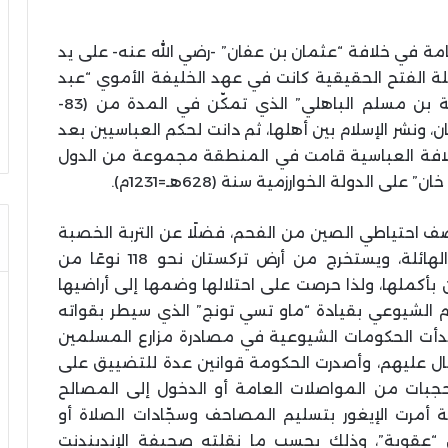
مة في خلافة “عثمان بن عفان” -رضي الله عنه- على يد
لة الفتح الحقيقية كانت في عهد الخليفة الأموي “عبد
الملك بن مروان” على يد قائده الباسل “قتيبة بن مسلم الباهلي” الذي تمكّن في المدة من (83-
تركستان، ونشر الإسلام بين أهلها، ثم دانت لحكم العباسيين بعد
لافة العباسية قامت في المنطقة مجموعة من الدول
الدولة الخوارزمية سنة (628هـ=1231م).
صف احتياطي الصين من الفحم، فضلًا عن التربة الخصبة
والأراضي الزراعية الوفيرة والإمكانيات المائية الهائلة، ويستخرج من أرض تركستان نحو 118 نوعًا من
ا تنتجه الصين بأكملها، ولذا حرصت على احتلالها وضمها إلى أراضيها
ظام الشيوعي بقيادة “ماو تسي تونج” الذي سيطر بقواته
ن الشرقية سنة 1369ه‍/1949م، ثم بدأت الحكومات الشيوعية في مصادرة مزارع المسلمين
مال عليهم، وأصدرت الحكومة قوانين عدة للتضييق على
حجبات من المواصلات العامة أو الدخول إلى المصالح
ة أمرت الإيغور بتسليم المصاحف وسجّادات الصلاة أو
ن “عقوبة”، وذلك بحسب ما نقلته صحيفة الإندبندنت