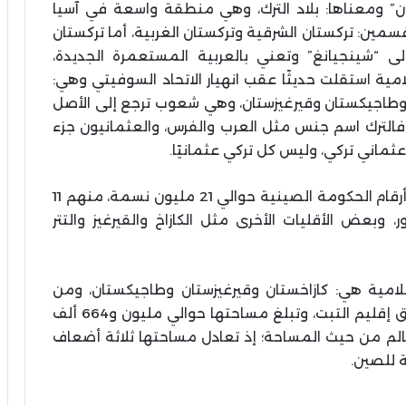
” ومعناها: بلاد الترك، وهي منطقة واسعة في آسيا
ين: تركستان الشرقية وتركستان الغربية، أما تركستان
لى “شينجيانغ” وتعني بالعربية المستعمرة الجديدة،
ة استقلت حديثًا عقب انهيار الاتحاد السوفيتي وهي:
 وطاجيكستان وقيرغيزستان، وهي شعوب ترجع إلى الأصل
، فالترك اسم جنس مثل العرب والفرس، والعثمانيون جزء
ثماني تركي، وليس كل تركي عثمانيًا.
يبلغ عدد سكان إقليم تركستان الشرقية بحسب أرقام الحكومة الصينية حوالي 21 مليون نسمة، منهم 11
 وبعض الأقليات الأخرى مثل الكازاخ والقيرغيز والتتر
امية هي: كازاخستان وقيرغيزستان وطاجيكستان، ومن
الجنوب: أفغانستان وباكستان والهند، ومن الشرق إقليم التبت، وتبلغ مساحتها حوالي مليون و664 ألف
العالم من حيث المساحة؛ إذ تعادل مساحتها ثلاثة أضعاف
 للصين.