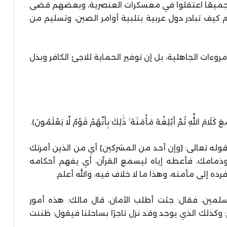
هم جميعًا اعتقلوا في معسكرات العنصرية، وبعضهم قضى
كيف تبادر دول عربية بتلبية أوامر الصين، وتسليم من
مروءات الجاهلية، بل إن توفير الحماية للاجئ الكافر وبذل
َلَامَ اللَّهِ ثُمَّ أَبْلِغْهُ مَأْمَنَهُ ۚ ذَٰلِكَ بِأَنَّهُمْ قَوْمٌ لَّا يَعْلَمُونَ).
 قوله تعالى: {وإن أحد من المشركين} أي من الذين أمرتك
 وذمامك، فأعطه إياه ليسمع القرآن، أي يفهم أحكامه
رده إلى مأمنه، وهذا ما لا خلاف فيه، والله أعلم.
سلمين، فقال: جئت أطلب الأمان، قال مالك: هذه أمور
 وكذلك الذي يوجد وقد نزل تاجرًا بساحلنا فيقول: ظننت