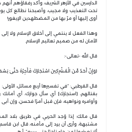
الدارسين في الأزهر الشريف، وأكد رفقاؤهم أن
تحت التعذيب ولا مجيب، وأصبحنا نطالع كل يوم 
أوى إليها أو مرّ بها من المضطهدين الإيغور!
وهذا الفعل لا ينتمي إلى أخلاق الإسلام ولا إلى 
الأمان له من صميم تعاليم الإسلام.
قال الله -تعالى-:
(وَإِنْ أَحَدٌ مِّنَ الْمُشْرِكِينَ اسْتَجَارَكَ فَأَجِرْهُ حَتَّىٰ يَسْمَعَ ك
قال القرطبي: “في تفسيرها أربع مسائل، الأولى:
بقتالهم، {استجارك} أي سأل جوارك، أي أمانك
وأوامره ونواهيه، فإن قبل أمرًا فحسن، وإن أبى ف
قال مالك: إذا وُجد الحربي في طريق بلاد الم
مشتبهة، وأرى أن يرد إلى مأمنه، قال ابن قاسم:
ألا تعرضوا لمن جاء تاجرًا حتى يبيع”. أ.ه‍