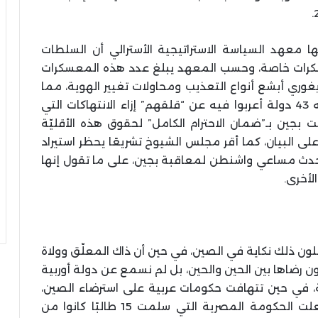
ت دراسة قام بها معهد السياسة الاستراتيجية الأسترالي أن السلطات
عسكرات خاصة، وحسب المعهد يبلغ عدد هذه المعسكرات
ب الإيغوري أبشع أنواع التعذيب ومحاولات تغيير الهوية، مما
حدا بالأمم المتحدة إلى إلقاء بيان وقّعت عليه 43 دولة أعربوا فيه عن “قلقهم” إزاء الانتهاكات التي
ت بجين بـ”ضمان الاحترام الكامل” لحقوق هذه الأقليّة
على البيان، كما أقر مجلس الشيوخ تشريعًا يحظر استيراد
حدث مساعي واشنطن لمعاقبة بجين، على ما تقول إنها
لأخرى.
لون ذلك نكاية في الصين، في حين أن ذاك المعلّق وولاة
 رضاها بين الحين والحين، بل لم نسمع عن دولة أوربية
ة، في حين تتهافت حكومات عربية على استرضاء الصين،
وتسليم طلاب وباحثين مسلمين إليها، كما فعلت الحكومة المصرية التي سلمت 15 طالبًا كانوا من