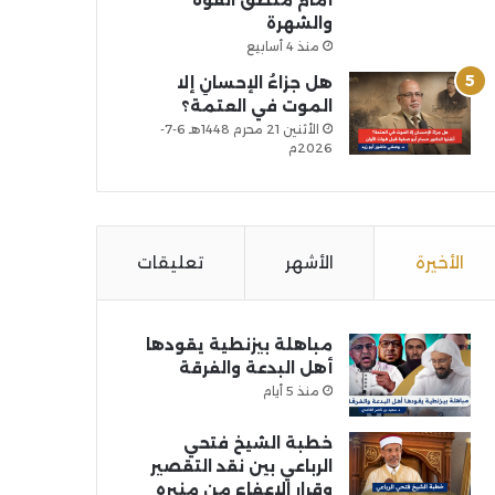
أمام منطق القوة
والشهرة
منذ 4 أسابيع
هل جزاءُ الإحسانِ إلا
الموت في العتمة؟
الأثنين 21 محرم 1448هـ 6-7-
2026م
الأخيرة
الأشهر
تعليقات
مباهلة بيزنطية يقودها
أهل البدعة والفرقة
منذ 5 أيام
خطبة الشيخ فتحي
الرباعي بين نقد التقصير
وقرار الإعفاء من منبره