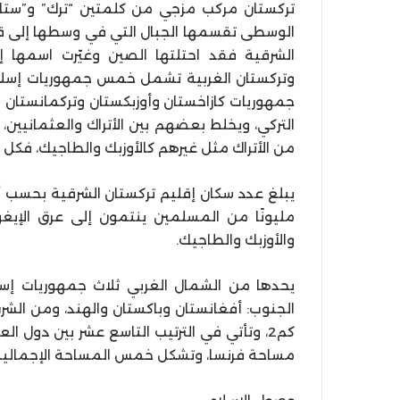
تركستان مركب مزجي من كلمتين “ترك” و”ستان
الوسطى تقسمها الجبال التي في وسطها إلى قسم
الشرقية فقد احتلتها الصين وغيّرت اسمها إ
وتركستان الغربية تشمل خمس جمهوريات إسلامي
جمهوريات كازاخستان وأوزبكستان وتركمانستان
التركي، ويخلط بعضهم بين الأتراك والعثمانيين
من الأتراك مثل غيرهم كالأوزبك والطاجيك، فكل ع
مليونًا من المسلمين ينتمون إلى عرق الإيغور،
والأوزبك والطاجيك.
يحدها من الشمال الغربي ثلاث جمهوريات إسل
كم2، وتأتي في الترتيب التاسع عشر بين دول 
مساحة فرنسا، وتشكل خمس المساحة الإجمالية