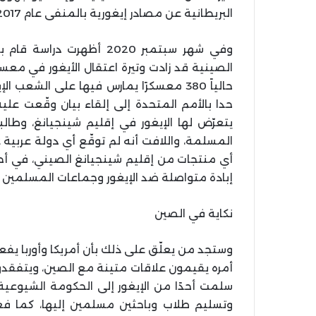
البريطانية عن مصادر إيغورية بالمنفى عام 2017.
وفي شهر سبتمبر 2020 أظهر
الصينية قد زادت وتيرة اعتقال الأيغور في م
حالياً 380 معسكرًا يمارس فيها على الشع
يتعرّض لها الإيغور في إقليم شينجيانغ، وطالب
المسلمة، واللافت أنه لم توقّع أي دولة عربية 
أي منتجات من إقليم شينجيانغ الصيني، في أ
إبادة متواصلة ضد الإيغور وجماعات المسلمين ا
نكاية في الصين
وستجد من يعلّق على ذلك بأن أمريكا وأوربا يفع
أمره يقيمون علاقات متينة مع الصين، ويتفقدون
سلمت أحدًا من الإيغور إلى الحكومة الشيوعي