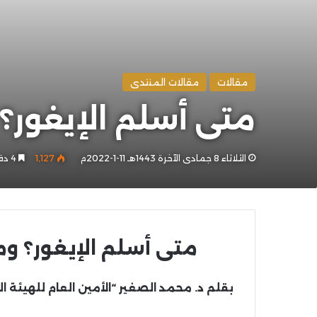
مقالات
مقالات المنتدى
متى أسلم الإيغور
الثلاثاء 8 جمادى الآخرة 1443هـ 11-1-2022م
1٬127
4 دقائق
متى أسلم الإيغور؟ و
بقلم د. محمد الصغير “الأمين العام للهيئة ا