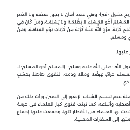
ح دخول -فيزا- وهي عقد أمان لا يجوز نقضه ولا الغدر
أَخُو المُسْلِمِ لاَ يَظْلِمُهُ وَلاَ يُسْلِمُهُ، وَمَنْ كَانَ فِي
كُرْبَةً، فَرَّجَ اللَّهُ عَنْهُ كُرْبَةً مِنْ كُرُبَاتِ يَوْمِ القِيَامَةِ، وَمَنْ
بخاري ومسلم.
عليها.
سول الله -صلى الله عليه وسلم-: (المسلم أخو المسلم؛ لا
ى المسلم حرامٌ: عِرضُه وماله ودمه، التقوى هاهنا، بحسْبِ
مذي.
حملة عدم تسليم الشباب الإيغور إلى الصين، ورأت ذلك من
صحابه وأتباعه، كما تبنت فتوى كبار العلماء في حرمة
شدت لها العلماء من الأقطار كلها، وجمعت عليها إجماع