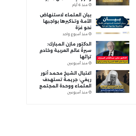
منذ 6 أيام
بيان العلماء لاستنهاض
الأمة وتذكيرها بواجبها
نحو غزة
منذ أسبوع واحد
الدكتور مازن المبارك:
سيرةُ عالمِ العربية وخادمِ
تراثها
منذ أسبوعين
اغتيال الشيخ محمد أنور
ريغي: جريمة تستهدف
العلماء ووحدة المجتمع
منذ أسبوعين