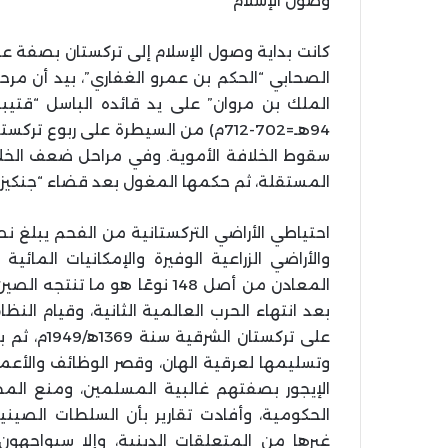
وصول الإسلام
كانت بداية وصول الإسلام إلى تركستان بصفة عا
الصحابي “الحكم بن عمرو الغفاري”، بيد أن مرح
94هـ=702-712م) من السيطرة على ربوع 
سقوط الخلافة الأموية. وفي مراحل ضعف الخ
المستقلة، ثم حكمها المغول بعد قضاء “جنكيز خان” على 
احتياطي الأراضي التركستانية من الفحم يبلغ ن
المعادن من أصل 148 نوعًا هو م
بعد انتهاء الحرب العالمية الثانية، وقيام الن
على تركستا
وتسليمها لعرقية الهان، وقصر الوظائف والأع
الإيجور بصفتهم غالبية المسلمين، ومنع الم
الحكومية، وأفادت تقارير بأن السلطات الصيني
غيرها من المتعلقات الدينية، وإلا سيواجهو