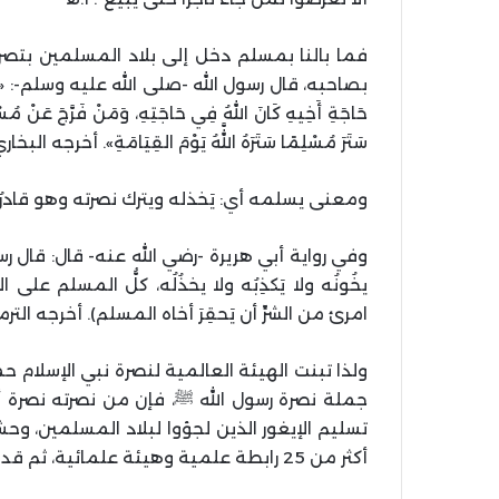
فما بالنا بمسلم دخل إلى بلاد المسلمين بتصري
بصاحبه، قال رسول الله -صلى الله عليه وسلم-: «المُسْلِمُ 
حَاجَةِ أَخِيهِ كَانَ اللهُ فِي حَاجَتِهِ، وَمَنْ فَرَّجَ عَنْ مُسْلِمٍ 
سَتَرَ مُسْلِمًا سَتَرَهُ اللَّهُ يَوْمَ القِيَامَةِ». أخرجه ال
ومعنى يسلمه أي: يَخذله ويترك نصرته وهو قادرٌ 
وفي رواية أبي هريرة -رضي الله عنه- قال: قال ر
يخُونُه ولا يَكذِبُه ولا يخذُلُه، كلُّ المسلم عل
امرئ من الشرِّ أن يَحقِرَ أخاه المسلم). أخرجه التر
ولذا تبنت الهيئة العالمية لنصرة نبي الإسلام 
جملة نصرة رسول الله ﷺ، فإن من نصرته نصرة أ
تسليم الإيغور الذين لجؤوا لبلاد المسلمين، وح
أكثر من 25 رابطة علمية وهيئة علمائية، ثم قدمتها إلى السفارات المعنية.