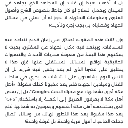
بل لا أذهب بعيداً إن قلت: إن المجاهد الذي يجاهد في
الميدان ويحمل السلاح لو كان جاهلاً بنصوص الشرع وأصول
الفتوى ومقومات الاجتهاد لا يجوز له أن يفتي في مسائل
الجهاد وقضاياه، بل يجب زجره وتأديبه!
وإن كانت هذه المقولة تصدُق على زمان قديم تتباعد فيه
المسافات، ويبتعد فيه مكان الجهاد عن المفتين، بحيث لا
يمكنهم هذا البعدُ من معرفة مجريات الأحداث والتصورات
الحقيقية لواقع المسائل المستفتى عنها؛ فإن هذا لا
ينطبق على عصرنا الذي لم يعد يخفى فيه شيء، بل إن
الناس اليوم يشاهدون على الشاشات ما يجري في ساحات
القتال وميادين الجهاد؛ فلم يعد مقبولاً كذلك مقولة: «أهل
مكة أدرى بشعابها» مع محرك البحث «Google”، بل إن بعض
أهل مكة لا يعرفون الطريق إلى الكعبة إلا باستخدام “GPS”
الذي يستخدمه أهل مكة أنفسهم ويعرفون به شعابها، فلم
يعد هذا مقبولاً بعد هذا التطور الهائل من وسائل اتصال
جعلت العالم، لا أقول قرية واحدة، بل غرفة واحدة!