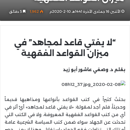
الأثنين 16 جمادى الآخرة 1441هـ 10-2-2020م
1٬962
5 دقائق
“لا يفتي قاعد لمجاهد” في
ميزان القواعد الفقهية
بقلم د. وصفي عاشور أبو زيد
بحثتُ كثيراً في كتب القواعد بأنواعها ومذاهبها قديماً
وحديثاً، فلم أجد لمقولة: «لا يفتي قاعد لمجاهد» أيَّ أثر في
أي من كتب القواعد الفقهية المعروفة، ولا في الكتب التي
تحدثت عن الجهاد سواء ضمن كتب السياسة الشرعية عامة
أو تلك التي تناولت فقه الجهاد باستقلال، وهذا لا يعني حصر