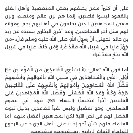
على أن كثيراً ممن يصفهم بعض المتعصبة وأهل الغلو
بالقعود ليسوا قاعدين، إنما هم بين عالم ومتعلم، وبين
معين للمجاهدين الذين يخلفون في أهاليهم بخير، وهؤلاء
لهم مثل أجر المجاهدين، وقد أخرج البخاري بسنده عن زيد
بن خالد الجهني، أنَّ رَسولَ اللَّهِ صلى الله عليه وسلم قالَ: «مَن
جَهَّزَ غازِياً في سَبيلِ اللَّهِ فقَدْ غَزا، وَمَن خَلَفَ غازِياً في سَبيلِ
اللَّهِ بخَيْرٍ فقَدْ غَزا».
أما قول الله تعالى: (لاَّ يَسْتَوِي الْقَاعِدُونَ مِنَ الْمُؤْمِنِينَ غَيْرُ
أُوْلِي الضَّرَرِ وَالْمُجَاهِدُونَ فِي سَبِيلِ اللّهِ بِأَمْوَالِهِمْ وَأَنفُسِهِمْ
فَضَّلَ اللّهُ الْمُجَاهِدِينَ بِأَمْوَالِهِمْ وَأَنفُسِهِمْ عَلَى الْقَاعِدِينَ
دَرَجَةً وَكُـلاًّ وَعَدَ اللّهُ الْحُسْنَى وَفَضَّلَ اللّهُ الْمُجَاهِدِينَ عَلَى
الْقَاعِدِينَ أَجْراً عَظِيماً) (النساء: 95)، فهذا في عموم
المسلمين، وهو تفضيل وليس نفياً للقاعدين بدليل ثبوت
الفضل لهم في نص الآية لكن المجاهدين أفضل منهم، أما
العلماء فلهم شأن آخر؛ إذ لا غنى لأهل الجهاد عن الرجوع
للعلماء الثقات الربانيين يستفتونهم فيفتونهم.