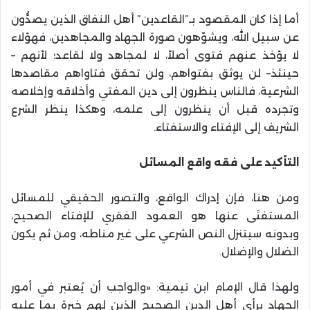
أما إذا كان المقصود بـ”القاعدين” أهل النفاق الذين يصدُّون
عن سبيل الله، ويشوّهون صورة الجهاد والمجاهدين، فهؤلاء
لا يؤخذ عنهم فتوى أصلاً، لا لمجاهد ولا لقاعد؛ لأنهم –
حينئذ– لن يوثق بفتواهم، ولن تحقق فتاواهم مقاصدها
الشرعية، فالناس ينظرون إلى دين المفتي وأخلاقه وإخلاصه
وتجرده قبل أن ينظرون إلى علمه، وهكذا ينظر الشرع
الشريف إلى الإفتاء والاستفتاء.
التأكيد على فقه واقع المسائل
ومن هنا، فإن إدراك الواقع، والتصور الحقيقي للمسائل
المستفتَى عنها هو العمود الفقري للإفتاء الصحيح،
وبدونه سيتنزل النص الشرعي على غير مناطه، ومن ثم يكون
الضلال والإضلال.
ولهذا قال الإمام ابن تيمية: «والواجب أن يُعتبر في أمور
الجهاد برأي أهل الدين الصحيح الذين لهم خبرة بما عليه