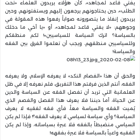
يفتي قاعد لمجاهد»، كأن هؤلاء يريدون العلماء «تحت
الطلب»، حين يحتاجونهم يرجعون إليهم ويستفتونهم، وحين
يريدون إنفاذ ما يتصورونه صواباً رفعوا هذه المقولة في
وجوههم: «لا يفتي قاعد لمجاهد»، أو «يا أخي ما دخلك
بالسياسة؟ اترك السياسة للسياسيين»! لكم منطقكم
وللسياسيين منطقهم، ويجب أن تعلموا الفرق بين الفقه
والسياسة!
والحق أن هذا «الفصام النكد» لا يعرفه الإسلام، ولا يعرفه
الفقه، أنتم الذين فرقتم هذا التفريق، فلم نعرفه إلا في ظل
العلمانية التي تريد أن تفصل الفقه عن السياسة والدين
عن الحياة، أما ديننا فلا يعرف هذا الفصل والفصم الذي
يُميت الفقه والسياسة معاً، فأي فقه لفقيه لا يعرف
السياسة؟ وأي سياسة لسياسي لا يعرف الفقه؟! فإذا لم يكن
السياسي منضبطاً بالفقه فلا عبرة بسياساته، وإذا لم يكن
الفقيه واعياً بالسياسة فلا عبرة بفقهه!