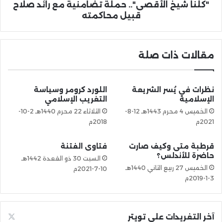
"كلنا شيخ الأقصى".. حملة تضامنية مع رائد صلاح
قبيل محاكمته
مقالات ذات صلة
نظرات في يُسر الشريعة
اللورد كرومر وسياسة
الإسلامية
التغريب الإسلامي
الخميس 4 محرم 1443هـ 12-8-
الثلاثاء 22 محرم 1440هـ 2-10-
2021م
2018م
قرطبة متى وكيف صارت
فتاوى الفتنة
حاضرة للأندلس؟
السبت 30 ذو القعدة 1442هـ
الخميس 27 ربيع الثاني 1440هـ
10-7-2021م
3-1-2019م
آخر التغريدات على تويتر