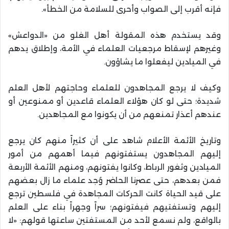
فإنه أقرب إلى الصواب وأحرى للسلامة من الخطأ».
وقد يستخدم هذه المقولة أهل الغلو من «الدواعش»
وغيرهم لإسقاط مرجعيات العلماء في الأمة، وإطلاق يدهم
في الميادين ليفعلوا ما يشاؤون.
وكيف لا يرجع المجاهدون للعلماء وحاجتهم لأهل العلم
شديدة؛ حتى لو كان هؤلاء العلماء قاعدين أو ممنوعين أو
عندهم أعذار تمنعهم من أن يكونوا مع المجاهدين.
وتاريخ الأئمة الأعلام شاهد على أن كثيراً منهم كان يرجع
إليهم المجاهدون يستفتونهم فيما أهمهم من أمور
الميادين وثغور الرباط، وكانوا يفتونهم، ومنهم الأئمة الأربعة
فمن بعدهم، حتى عصرنا الحاضر وُجد علماء ما زال بعضهم
على قيد الحياة كانت الحركات المجاهدة في فلسطين ترجع
إليهم وتستفتيهم فيفتونهم؛ سراً وجهراً بناء على العلم
بالواقع، ولم نسمع لأحد من المستفتين ساعتها قولهم: «لا