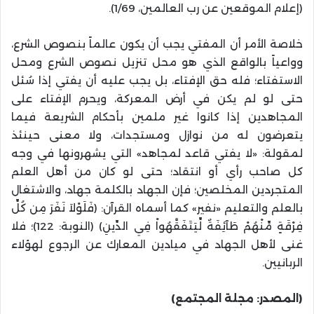
(إعلام الموقعين عن رب العالمين، 1/69).
خلاصة الأمر أن المفتي يجب أن يكون عالماً بنصوص الشرع،
وواعياً بالواقع الذي هو محل تنزيل نصوص الشرع ومحل
الاستفتاء؛ فله حق الإفتاء، بل يجب عليه أن يفتي إذا سُئل
حتى لو لم يكن في أرض المعركة، ويحرم الإفتاء على
المجاهدين إذا كانوا غير ملمين بأحكام الشريعة فيما
يتعرضون له من نوازل ومستجدات، ولا معنى حينئذ
لمقولة: «لا يفتي قاعد لمجاهد» التي يشهرونها في وجه
كل صاحب رأي أو انتقاد؛ حتى لو كان من أهل العلم
المتجردين المخلصين؛ فإن الجهاد بالكلمة جهاد، والاشتغال
بالعلم والتعليم «نفير» كما أسماه القرآن: (فَلَوْلاَ نَفَرَ مِن كُلِّ
فِرْقَةٍ مِّنْهُمْ طَآئِفَةٌ لِّيَتَفَقَّهُواْ فِي الدِّينِ) (النوبة: 122)؛ فلا
غنى لأهل الجهاد في ميادين المعارك عن الرجوع لهؤلاء
الربانيين.
(المصدر: مجلة المجتمع
)