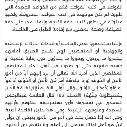
القواعد في كتب القواعد؛ فكم من القواعد الجديدة التي
ظهرت لم تكن موجودة في كتب القواعد المعروفة، ولكنها
مبثوثة في بطون كتب الفقه الكبيرة، وإنما المدار على دقة
الصياغة، وصحة المعنى، مع إقامة الدليل على القاعدة.
وإنما يستخدمها بعض الساسة أو قيادات الحركات الإسلامية
والجهادية أو المتعصبين لهم لفسح الطريق أمامهم
ليختاروا ما يريدون ويقرروا ما يشاؤون دون رقابة علمية أو
حسبة فقهية حتى لو صدرت من أهل الذكر المختصين
المخلصين الذين أمرنا الله تعالى أن نرد إليهم أياً من أمور
الأمن أو الخوف: (وَإِذَا جَاءهُمْ أَمْرٌ مِّنَ الأَمْنِ أَوِ الْخَوْفِ أَذَاعُواْ
بِهِ وَلَوْ رَدُّوهُ إِلَى الرَّسُولِ وَإِلَى أُوْلِي الأَمْرِ مِنْهُمْ لَعَلِمَهُ الَّذِينَ
يَسْتَنبِطُونَهُ مِنْهُمْ) (النساء: 83)، قال العلامة عبدالرحمن
السعدي في تفسيرها: «أي: يستخرجونه بفكرهم وآرائهم
السديدة وعلومهم الرشيدة، وفي هذا دليل لقاعدة أدبية؛
وهي أنه إذا حصل بحث في أمر من الأمور ينبغي أن يولَّى
مَنْ هو أهل لذلك ويجعل إلى أهله، ولا يتقدم بين أيديهم،