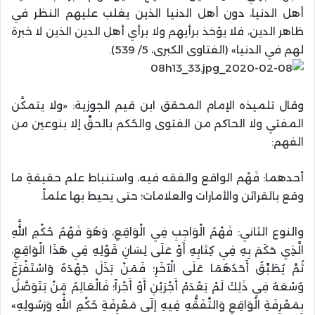
أهل الدنيا، دون أهل الدنيا الذين يغلب عليهم النظر في
ظاهر الدين، فلا يؤخذ برأيهم ولا برأي أهل الدين الذين لا خبرة
لهم في الدنيا» (الفتاوى الكبرى، 5/ 539).
وقال تلميذه الإمام المحقق ابن قيم الجوزية: «ولا يتمكَّن
المفتي ولا الحاكم من الفتوى والحُكم بالحقِّ إلا بنوعين من
الفهم:
أحدهما: فَهْم الواقع والفقه فيه، واستنباط علم حقيقةِ ما
وقع بالقرائن والأمارات والعلامات؛ حتى يحيط بها علماً.
والنوع الثاني: فَهْمُ الْوَاجِبِ فِي الْوَاقِعِ، وَهُوَ فَهْمُ حُكْمِ اللَّهِ
الَّذِي حَكَمَ بِهِ فِي كِتَابِهِ أَوْ عَلَى لِسَانِ قَوْلِهِ فِي هَذَا الْوَاقِعِ،
ثُمَّ يُطَبِّقُ أَحَدُهُمَا عَلَى الْآخَرِ؛ فَمَنْ بَذَلَ جَهْدَهُ وَاسْتَفْرَغَ
وُسْعَهُ فِي ذَلِكَ لَمْ يَعْدَمْ أَجْرَيْنِ أَوْ أَجْراً؛ فَالْعَالِمُ مَنْ يَتَوَصَّلُ
بِمَعْرِفَةِ الْوَاقِعِ وَالتَّفَقُّهِ فِيهِ إلَى مَعْرِفَةِ حُكْمِ اللَّهِ وَرَسُولِهِ»