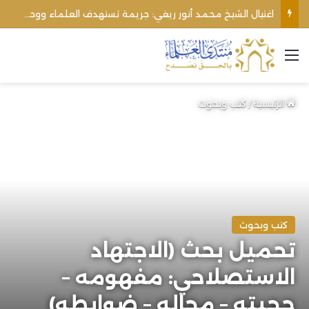
اغتيال الشيخ محمد أنور ريغي: جريمة تستهدف العلماء ووحدة المجتمع
القائمة
الرئيسية
/
كتب وبحوث
كتب وبحوث
تحميل بحث (الاجتهاد
الاستصلاحي: مفهومه –
حجيته – مجاله – ضوابطه)