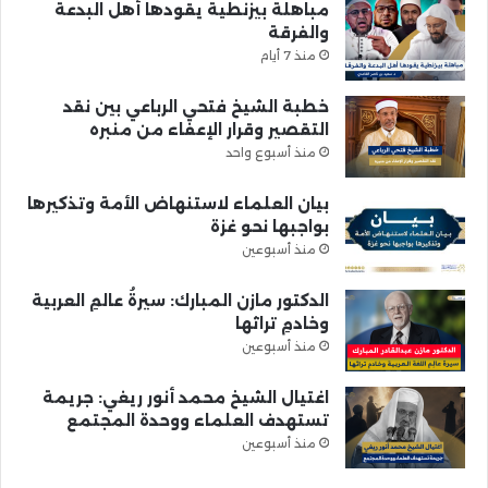
مباهلة بيزنطية يقودها أهل البدعة
والفرقة
منذ 7 أيام
خطبة الشيخ فتحي الرباعي بين نقد
التقصير وقرار الإعفاء من منبره
منذ أسبوع واحد
بيان العلماء لاستنهاض الأمة وتذكيرها
بواجبها نحو غزة
منذ أسبوعين
الدكتور مازن المبارك: سيرةُ عالمِ العربية
وخادمِ تراثها
منذ أسبوعين
اغتيال الشيخ محمد أنور ريغي: جريمة
تستهدف العلماء ووحدة المجتمع
منذ أسبوعين