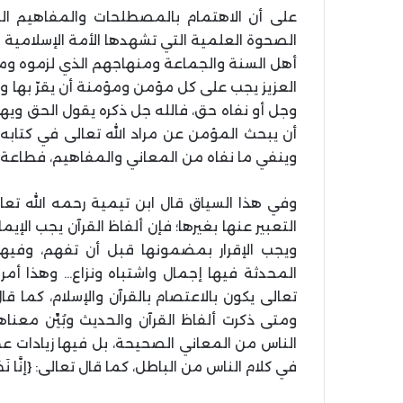
على أن الاهتمام بالمصطلحات والمفاهيم ال
الصحوة العلمية التي تشهدها الأمة الإسلامية ا
أهل السنة والجماعة ومنهاجهم الذي لزموه وما 
العزيز يجب على كل مؤمن ومؤمنة أن يقرّ بها وي
وجل أو نفاه حق، فالله جل ذكره يقول الحق ويهد
أن يبحث المؤمن عن مراد الله تعالى في كتابه 
وينفي ما نفاه من المعاني والمفاهيم، فطاعة ال
وفي هذا السياق قال ابن تيمية رحمه الله تعالى
التعبير عنها بغيرها؛ فإن ألفاظ القرآن يجب الإ
ويجب الإقرار بمضمونها قبل أن تفهم، وفيها
المحدثة فيها إجمال واشتباه ونزاع… وهذا أمر 
ومتى ذكرت ألفاظ القرآن والحديث وبُيِّن معناها
الناس من المعاني الصحيحة، بل فيها زيادات 
في كلام الناس من الباطل، كما قال تعالى: {إنَّا نَحْنُ نَزَّلْنَ