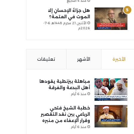
منذ 4 أسابيع
هل جزاءُ الإحسانِ إلا
الموت في العتمة؟
الأثنين 21 محرم 1448هـ 6-7-
2026م
الأخيرة
الأشهر
تعليقات
مباهلة بيزنطية يقودها
أهل البدعة والفرقة
منذ 6 أيام
خطبة الشيخ فتحي
الرباعي بين نقد التقصير
وقرار الإعفاء من منبره
منذ 6 أيام