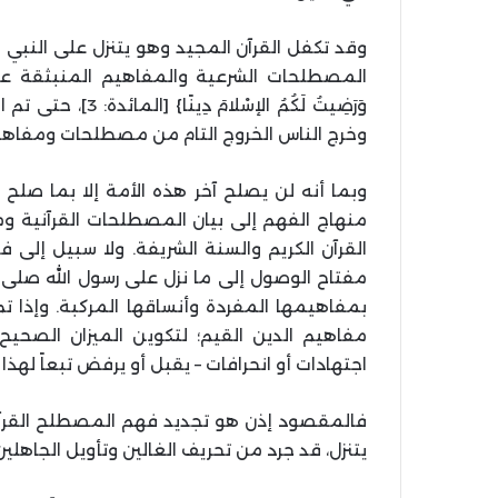
وقد تكفل القرآن المجيد وهو يتنزل على النبي
المصطلحات الشرعية والمفاهيم المنبثقة عنها: {الْيَوْمَ
وَرَضِيتُ لَكُمُ ا
وخرج الناس الخروج التام من مصطلحات ومفاهيم ا
وبما أنه لن يصلح آخر هذه الأمة إلا بما صلح
منهاج الفهم إلى بيان المصطلحات القرآنية وم
القرآن الكريم والسنة الشريفة. ولا سبيل إلى ف
مفتاح الوصول إلى ما نزل على رسول الله صلى ا
بمفاهيمها المفردة وأنساقها المركبة. وإذا ت
مفاهيم الدين القيم؛ لتكوين الميزان الصحيح 
اجتهادات أو انحرافات – يقبل أو يرفض تبعاً لهذا ا
فالمقصود إذن هو تجديد فهم المصطلح القرآني
يتنزل، قد جرد من تحريف الغالين وتأويل الجاهلين 