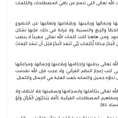
 الله تعالى التي تتميز عن باقي المصطلحات والكلمات
ا وجمالها وربانيتها، وبارتفاعها وتعاليها عن الخضوع
لخطأ والزيغ والنسبية. ولا غرابة في ذلك، فإنها تشكل
دود. ومن هاهنا كانت كلمات الله تعالى معيناً لا ينضب
ْرُ مِدَادًا لِّكَلِمَاتِ رَبِّي لَنَفِدَ الْبَحْرُ قَبْلَ أَن تَنفَدَ كَلِمَاتُ
له تعالى بدقتها وإحكامها وبلاغتها وجمالها، ومراعاتها
تب إعجاز النظم القرآني؛ ولا عجب، فإن الله تقدست
 ثناؤه جميل وكلماته بلغت الغاية في الجمال والكمال.
لله تعالى بتكاملها وانسجامها ونسقيتها؛ فلا اختلاف ولا
المصطلحات القرآنية: {أَفَلا يَتَدَبَّرُونَ الْقُرْآنَ وَلَوْ
ساء: 82].