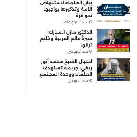
بيان العلماء لاستنهاض
الأمة وتذكيرها بواجبها
نحو غزة
منذ أسبوع واحد
الدكتور مازن المبارك:
سيرةُ عالمِ العربية وخادمِ
تراثها
منذ أسبوعين
اغتيال الشيخ محمد أنور
ريغي: جريمة تستهدف
العلماء ووحدة المجتمع
منذ أسبوعين