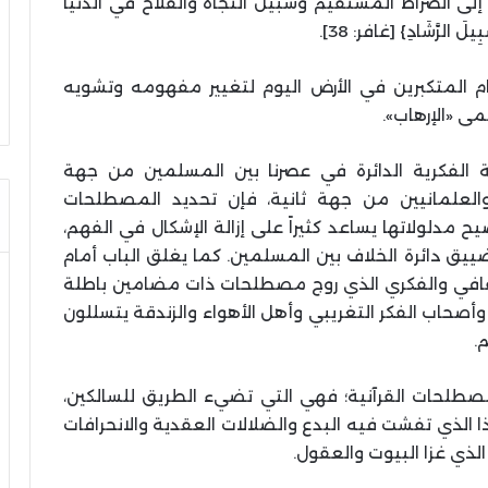
ى الصراط المستقيم وسبيل النجاة والفلاح في الدنيا
يلَ الرَّشَادِ} [غافر: 38].
المتكبرين في الأرض اليوم لتغيير مفهومه وتشويه
ى «الإرهاب».
الفكرية الدائرة في عصرنا بين المسلمين من جهة
 والعلمانيين من جهة ثانية، فإن تحديد المصطلحات
يح مدلولاتها يساعد كثيراً على إزالة الإشكال في الفهم،
ييق دائرة الخلاف بين المسلمين. كما يغلق الباب أمام
لثقافي والفكري الذي روج مصطلحات ذات مضامين باطلة
صحاب الفكر التغريبي وأهل الأهواء والزندقة يتسللون
.
مصطلحات القرآنية؛ فهي التي تضيء الطريق للسالكين،
 الذي تفشت فيه البدع والضلالات العقدية والانحرافات
الذي غزا البيوت والعقول.