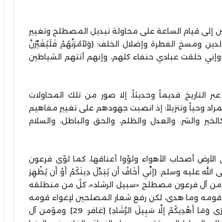
ن إلى قيام الساعة على محاولة تبديل المصطلح وتغيير
سخ الفطرة وإضلال الخلف: {وَلآمُرَنَّهُمْ فَلَيُغَيِّرُنَّ
وفي الحديث القدسي: «وإني خلقت عبادي حنفاء كلهم، وإنهم أتتهم الشياطين
ر التاريخ قديماً وحديثاً، إلا صور من تلك المحاولات
د وحياً وتنزيلاً؛ إذ انصبت جهودهم على تغيير مفاهيم
خير والشر، والعدل والظلم، والحق والباطل، والسلام
أرض أصحاب الأهواء ولوّوا أعناقها، كما لوّى فرعون
م: {إنِّي أَخَافُ أَن يُبَدِّلَ دِينَكُمْ أَوْ أَن يُظْهِرَ
غافر: 26]، كما تنازع هو ومؤمن آل فرعون مصطلح «سبيل الرشاد»، كلٌ من منطلقه
 قومه وما هدى، لكن رفع شعار المصلحين لإغواء قومه
والتلبيس عليهم: {قَالَ فِرْعَوْنُ مَا أُرِيكُمْ إلَّا مَا أَرَى وَمَا أَهْدِيكُمْ إلَّا سَبِيلَ الرَّشَادِ} [غافر: 29]. ومؤمن آل