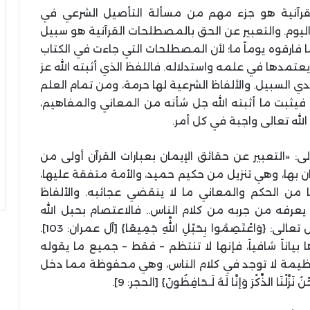
قرآنية هو جزء مهم من مسألة التأصيل الشرعي في
ليوم. والتعبير عن الحق بالمصطلحات القرآنية هو سبيل
فارقوه يوماً ما؛ لأن المصطلحات التي جاءت في الكتاب
عتمدها في علمه واستدلاله. فاللفظ الذي أثبته الله عز
ي السبيل. والألفاظ الشرعية لها حرمة، ومن تمام العلم
فيثبت ما أثبته الله جل شأنه من المعاني والمفاهيم،
له تعالى واجبة في كل أمر.
: «التعبير عن حقائق الإيمان بعبارات القرآن أولى من
يمان بها، وهي تنزيل من حكيم حميد، والأمة متفقة عليها،
 من الحكم والمعاني ما لا ينقضي عجائبه. والألفاظ
يعرفه من جربه من كلام الناس.. فالاعتصام بحبل الله
تعالى يكون بالاعتصام بالقرآن والإسلام، كما قال تعالى: {وَاعْتَصِمُوا بِحَبْلِ اللَّهِ جَمِيعًا} [آل عمران: 103].
 بياناً شافياً، فإنها لا تنتظم – فقط – جميع ما يقوله
عظيمة لا توجد في كلام الناس، وهي محفوظة مما دخل
ا الذِّكْرَ وَإنَّا لَهُ لَـحَافِظُونَ} [الحجر: 9].