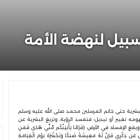
 سبيل لنهضة الأمة
لبشرية حتى خاتم المرسلين محمد صلى الله عليه وسلم
تغيير أو تبديل؛ فتفسد الرؤية، وتزيغ البشرية عن
إفساد في الأرض: {فَإمَّا يَأْتِيَنَّكُم مِّنِّي هُدًى فَمَنِ
َضِلُّ ولا يَشْقَى 123 وَمَنْ أَعْرَضَ عَن ذِكْرِي فَإنَّ لَهُ مَعِيشَةً ضَنكًا وَنَحْشُرُهُ يَوْمَ الْقِيَامَةِ