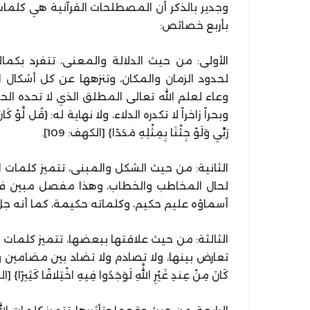
وجدير بالذكر أن المصطلحات القرآنية هي كلمات
بأربع خصائص:
الأولى: من حيث الدلالة والمعنى، تتفرد بكماله
لحدود الزمان والمكان، وتنزهها عن كل أشكال ا
وعاء لعلم الله تعالى المطلق الذي لا تحده الح
وبحراً زاخراً لا تكدره الدلاء، ولا نهاية له: {قُل لَّوْ كَانَ الْبَح
رَبِّي وَلَوْ جِئْنَا بِمِثْلِهِ مَدَدًا} [الكهف: 109].
الثانية: من حيث الشكل والمبنى، تتميز كلمات ال
لحال المخاطب والخطاب، وهذا مفصل مبين في ك
أسماؤه عليم حكيم، وكلماته حكيمة، كما أنه جل
الثالثة: من حيث علاقتها ببعضها، تتميز كلمات ا
تعارض بينها، ولا تصادم ولا تضاد بين مضامين ومفاهيم 
كَانَ مِنْ عِندِ غَيْرِ اللَّهِ لَوَجَدُوا فِيهِ اخْتِلافًا كَثِيرًا} [الن