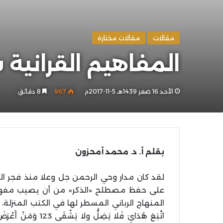
مقالات
مقالات مختارة
المفاهيم القرانية
الأحد 16 صفر 1439هـ 5-11-2017م
967
8 دقائق
بقلم أ. د. محمد أمحزون
لقد كان مدار وحي الرحمن جل وعلا منذ فجر ا
على حفظ مصطلح «الذكر» من أن يصيب مفهومه 
المنهاج الرباني المسطر لها في الكتب المنزلة، ويقع ال
اتَّبَعَ هُدَايَ فَلا ي