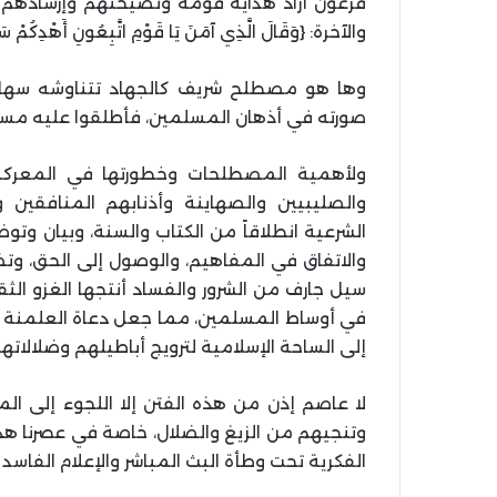
فرعون أراد هداية قومه ونصيحتهم وإرشادهم إل
والآخرة: {وَقَالَ الَّذِي آمَنَ يَا قَوْمِ اتَّبِعُونِ أَهْدِكُمْ سَبِ
وها هو مصطلح شريف كالجهاد تتناوشه سهام 
صورته في أذهان المسلمين، فأطلقوا عليه مسم
ولأهمية المصطلحات وخطورتها في المعركة 
والصليبيين والصهاينة وأذنابهم المنافقين
الشرعية انطلاقاً من الكتاب والسنة، وبيان وتوض
والاتفاق في المفاهيم، والوصول إلى الحق، وتض
سيل جارف من الشرور والفساد أنتجها الغزو ا
في أوساط المسلمين، مما جعل دعاة العلمنة وأ
إلى الساحة الإسلامية لترويج أباطيلهم وضلالاتهم
لا عاصم إذن من هذه الفتن إلا اللجوء إلى ال
وتنجيهم من الزيغ والضلال، خاصة في عصرنا هذا
الفكرية تحت وطأة البث المباشر والإعلام الفاسد 