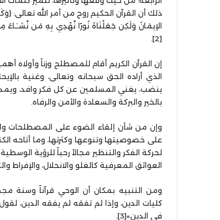
الرابعة: من حيث وقعها وتأثيرها، تتميز كلمات الل
ذلك أن القرآن الحكيم روح من أمر الله تعالى: {وَكَذَلِكَ أَوْحَي
[2].
إن القرآن الكريم أقام للمصطلح وزناً وأولاه أ
الذي أراده الحق سبحانه وتعالى، وغنية بالإيحاء
ينضب، يغني المسلمين عن كل فكر وافد، ويمدهم
بالخير والبركة والسعادة والأمن والرفاه.
وإن من شأن إلقاء الضوء على المصطلحات والم
على خصوصيتها وتنوعها وكثرتها، وما أتاحه الكت
لحركة الفكر والتنظير مجالاً رحباً للرؤية الوسطي
العوائق المعرفية كالغلو والانحلال، والإفراط وال
ومن التنبيه بمكان أن الوحي قرآناً وسنة
كليات الدين، وإذا لم تفقه لم يفقه الدين، لقول 
في الدين»[3].