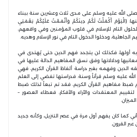
 صلى الله عليه وسلم على مدى ثلاث وعشرين سنة ببناء
 أَكْمَلْتُ لَكُمْ دِينَكُمْ وَأَتْمَمْتُ عَلَيْكُمْ نِعْمَتِي
لإسْلامَ دِينًا} [المائدة: 3]، حتى تم الحلول التام للإسلام في قلوب المؤمنين وفي واقعهم،
لجاهلية، ودخلوا الدخول التام في نور الإسلام وهديه.
 به أولها، فكذلك لن يتجدد فهم الدين حتى يُهتدى في
عانيها ودلالاتها وفق نسق المفاهيم الدالة عليها في
قه الدين وفهمه بغير دراسة ألفاظ القرآن الكريم، فهي
لله عليه وسلم قرآناً وسنة. فدراستها تفضي إلى العلم
م ضبط مفاهيم القرآن الكريم، فقد تم تبعاً لذلك ضبط
لتقييم المعتقدات والآراء والأفكار، فعطاء العصور –
لميزان.
 كما كان يفهم أول مرة في عصر التنزيل، وكأنه جديد
عبر القرون.