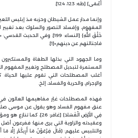
أَعْمَى} [طه: 123، 124].
وإنما مدار عمل الشيطان وحزبه مذ إبليس اللعي
المفهوم، وإفساد التصور والسلوك بعد تغيير الدين وم
خَلْقَ اللَّهِ} [النساء: 199]. 
فاجتالتهم عن دينهم»[1].
وما الجهود التي بذلها الطغاة والمستكبرون عب
المستمرة لتبديل المصطلح وتغيير المفهوم المرا
أغلب المصطلحات التي تقوم عليها الحياة: كال
والإجرام، والحرية والفساد، إلخ.
فهذه المصطلحات غيّر مفاهيمها العالون في ال
عنق مفهوم الفساد وهو يقول عن موسى صلى الله عليه وسل
فِي الأَرْضِ الْفَسَادَ} [
وعقيدته والزاوية التي يرى منها؛ ففرعون أضل