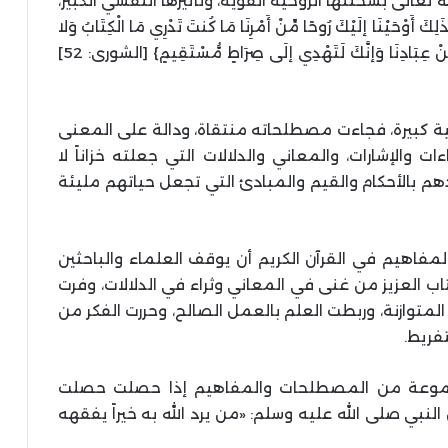
ه تعالى بشحنتها الروحية القوية، وتأثيرها النفسي الكبير،
ْنَا إلَيْكَ رُوحًا مِّنْ أَمْرِنَا مَا كُنتَ تَدْرِي مَا الْكِتَابُ وَلا
الإيمَانُ وَلَكِن جَعَلْنَاهُ نُورًا نَّهْدِي بِهِ مَن نَّشـَـاءُ مِنْ عِبَادِنَا وَإنَّكَ لَتَهْدِي إلَى صِرَاطٍ مُّسْتَقِيمٍ} [الشورى: 52]
همية كبيرة، فجاءت مصطلحاته منتقاة، ودالة على المعنى
ات والإشارات، والمعاني والدلالات التي جعلته خزاناً لا
 بالأحكام والقيم والمبادئ التي تجعل حياتهم مليئة
فاهيم في القرآن الكريم أن يوقف العلماء والباحثين
اب العزيز من غنى في المعاني وثراء في الدلالات، وفرت
ة المتوازنة، وربطت العلم بالعمل الصالح، وحررت الفكر من
تفريط.
 مجموعة من المصطلحات والمفاهيم إذا حصلت حصلت
النبي صلى الله عليه وسلم: «من يرد الله به خيراً يفقهه