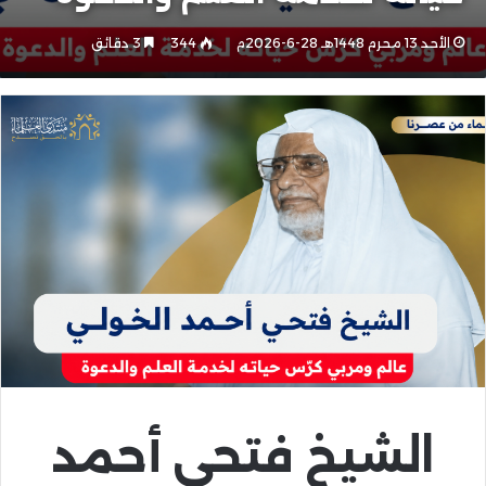
الأحد 13 محرم 1448هـ 28-6-2026م
344
3 دقائق
الشيخ فتحي أحمد