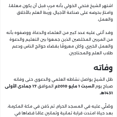
اشتهر الشيخ فتحي الخولي بأنه مربٍ قبل أن يكون معلمًا،
وامتاز بحرصه على صناعة الأجيال، وربط العلم بالأخلاق
والعمل.
وقد أثنى عليه عدد كبير من العلماء والدعاة، ووصفوه بأنه
من المربين المخلصين الذين جمعوا بين التعليم والدعوة
والعمل الخيري، وكان معروفًا بقضاء حوائج الناس ودعم
طلاب العلم والمحتاجين.
وفاته
ظل الشيخ يواصل نشاطه العلمي والدعوي حتى وفاته
صباح يوم
السبت 1 مايو 2010م
الموافق
17 جمادى الأولى
1431هـ
.
وصُلّي عليه في المسجد الحرام، ثم دُفن في مكة المكرمة،
بعد حياة امتدت قرابة ثمانية وثمانين عامًا قضاها في