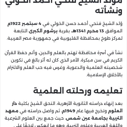
مولد الشيخ فتحي أحمد الخولي
ونشأته
وُلد الشيخ فتحي أحمد حسن الخولي في
4 سبتمبر 1922م
الموافق
13 محرم 1341هـ
، بقرية
برشوم الكبرى
التابعة
لمركز طوخ بمحافظة القليوبية في جمهورية مصر العربية.
نشأ في أسرة محافظة تهتم بالعلم والدين، وأتم حفظ القرآن
الكريم في سن مبكرة، الأمر الذي كان له أثر بالغ في تكوين
شخصيته العلمية والدعوية، وغرس فيه حب العلم والالتزام
بالأخلاق الإسلامية.
تعليمه ورحلته العلمية
بعد إنهاء دراسته الثانوية الأزهرية، التحق الشيخ بكلية
دار
العلوم
وتخرج فيها عام
1949م
، ثم واصل دراسته في
معهد
التربية بجامعة عين شمس
، حيث جمع بين العلوم الشرعية
واللغة العربية وعلوم التربية، وهو ما انعكس لاحقًا على