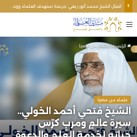
الأوقاف الفلسطينية تنفي صحة تعميم يمنع رفع الأذان عبر السماعات الخارجية للمساجد القريبة من المستوطنات
القائمة
الرئيسية
/
علماء من عصرنا
علماء من عصرنا
الشيخ فتحي أحمد الخولي..
سيرة عالمٍ ومربٍ كرّس
حياته لخدمة العلم والدعوة