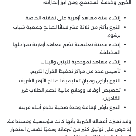
الخيري وخدمة المجتمع، ومن أبرز إنجازاته:
إنشاء ستة معاهد أزهرية على نفقته الخاصة.
التبرع بأكثر من ثلاثة عشر فدانًا لصالح جمعية شباب
برشوم.
إنشاء مدينة تعليمية تضم معاهد أزهرية بمراحلها
المختلفة.
إنشاء معاهد نموذجية للبنين والبنات.
تأسيس عدد من مراكز تحفيظ القرآن الكريم.
التبرع بأراضٍ ومبانٍ تعليمية لصالح الأزهر الشريف.
تخصيص أوقاف وودائع مالية لدعم الطلاب غير
القادرين.
التبرع بأرض لإقامة وحدة صحية تخدم أبناء قريته.
وقد تميزت أعماله الخيرية بأنها كانت مؤسسية ومستدامة،
إذ حرص على توثيق كثير من تبرعاته رسميًا لضمان استمرار