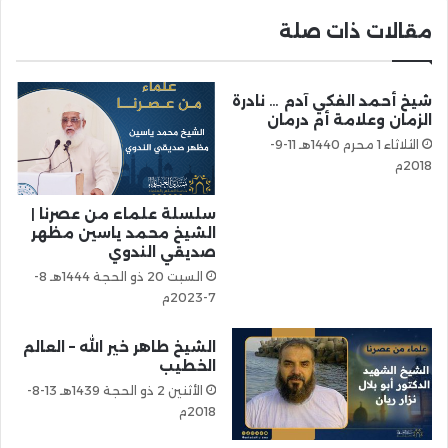
مقالات ذات صلة
شيخ أحمد الفكي آدم … نادرة
الزمان وعلامة أم درمان
الثلاثاء 1 محرم 1440هـ 11-9-
2018م
سلسلة علماء من عصرنا |
الشيخ محمد ياسين مظهر
صديقي الندوي
السبت 20 ذو الحجة 1444هـ 8-
7-2023م
الشيخ طاهر خير الله – العالم
الخطيب
الأثنين 2 ذو الحجة 1439هـ 13-8-
2018م