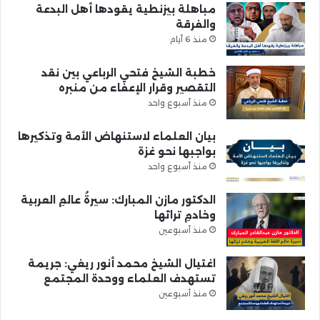
مباهلة بيزنطية يقودها أهل البدعة
والفرقة
منذ 6 أيام
خطبة الشيخ فتحي الرباعي بين نقد
التقصير وقرار الإعفاء من منبره
منذ أسبوع واحد
بيان العلماء لاستنهاض الأمة وتذكيرها
بواجبها نحو غزة
منذ أسبوع واحد
الدكتور مازن المبارك: سيرةُ عالمِ العربية
وخادمِ تراثها
منذ أسبوعين
اغتيال الشيخ محمد أنور ريغي: جريمة
تستهدف العلماء ووحدة المجتمع
منذ أسبوعين