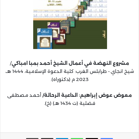
مشروع النهضة في أعمال الشيخ أحمد بمبا امباكي
/
شيخ انجاي.- طرابلس الغرب: كلية الدعوة الإسلامية، 1444 هـ،
2023 م (دكتوراه).
معوض عوض إبراهيم: الداعية الرحالة/
أحمد مصطفى
فضلية (ت 1434 هـ) (خ).
واتساب
تيلقرام
مشاركة عبر البريد
طباعة