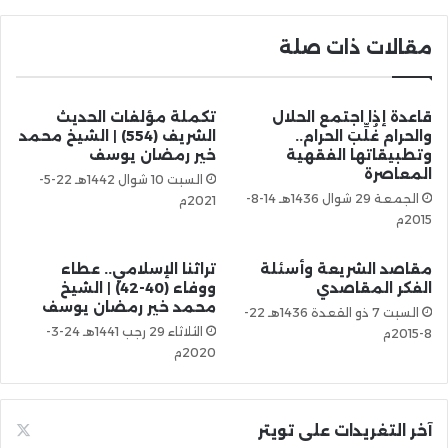
مقالات ذات صلة
قاعدة إذا اجتمع الحلال
تكملة مؤلفات الحديث
والحرام غُلِّبَ الحرام..
الشريف (554) | الشيخ محمد
وتطبيقاتها الفقهية
خير رمضان يوسف
المعاصرة
السبت 10 شوال 1442هـ 22-5-
الجمعة 29 شوال 1436هـ 14-8-
2021م
2015م
مقاصد الشريعة وأسئلة
تراثنا الإسلامي.. عطاء
الفكر المقاصدي
ووفاء (40-42) | الشيخ
محمد خير رمضان يوسف
السبت 7 ذو القعدة 1436هـ 22-
الثلاثاء 29 رجب 1441هـ 24-3-
8-2015م
2020م
آخر التغريدات على تويتر