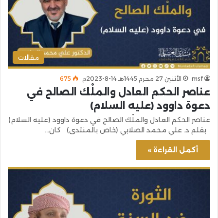
مقالات
msf
الأثنين 27 محرم 1445هـ 14-8-2023م
675
عناصر الحكم العادل والملْك الصالح في
دعوة داوود (عليه السلام)
عناصر الحكم العادل والملْك الصالح في دعوة داوود (عليه السلام)
بقلم د. علي محمد الصلابي (خاص بالمنتدى) كان…
أكمل القراءة »