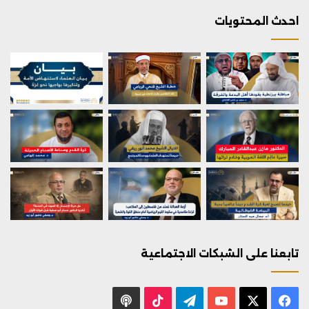
احدث المحتويات
تابعنا على الشبكات الاجتماعية
X
فيسبوك
يوتيوب
تيلقرام
‫TikTok
بودكاست