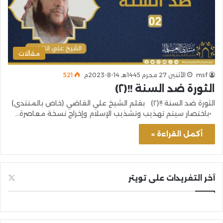
مقالات
msf
الأثنين 27 محرم 1445هـ 14-8-2023م
521
الثورة ضد السنة !!(٢)
الثورة ضد السنة !!(٢) بقلم الشيخ علي القاضي (خاص بالمنتدى)
•باختصار سيتم تهذيب وتشذيب الإسلام وإخراج نسخة معاصرة…
أكمل القراءة »
آخر التغريدات على تويتر