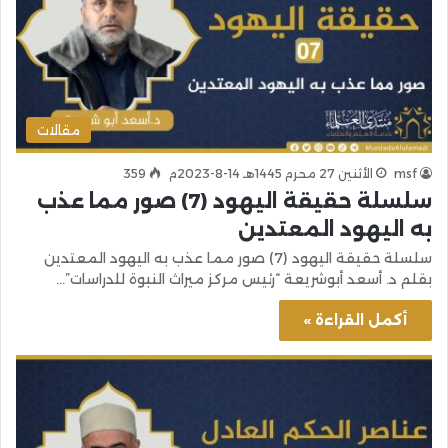
مقالات
msf
الأثنين 27 محرم 1445هـ 14-8-2023م
359
سلسلة حقيقة اليهود (7) صور مما عذب
به اليهود المعتدين
سلسلة حقيقة اليهود (7) صور مما عذب به اليهود المعتدين
بقلم د. أسعد أبوشريعة “رئيس مركز ميراث النبوة للدراسات”…
أكمل القراءة »