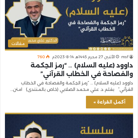
مقالات
msf
الأثنين 27 محرم 1445هـ 14-8-2023م
760
داوود (عليه السلام) … “رمز الحِكمة
والفصاحة في الخطاب القرآني”
داوود (عليه السلام) … “رمز الحِكمة والفصاحة في الخطاب
القرآني” بقلم د. علي محمد الصلابي (خاص بالمنتدى) امتن…
أكمل القراءة »