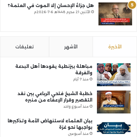
هل جزاءُ الإحسانِ إلا الموت في العتمة؟
الأثنين 21 محرم 1448هـ 6-7-2026م
الأخيرة
الأشهر
تعليقات
مباهلة بيزنطية يقودها أهل البدعة
والفرقة
منذ 7 أيام
خطبة الشيخ فتحي الرباعي بين نقد
التقصير وقرار الإعفاء من منبره
منذ أسبوع واحد
بيان العلماء لاستنهاض الأمة وتذكيرها
بواجبها نحو غزة
منذ أسبوعين