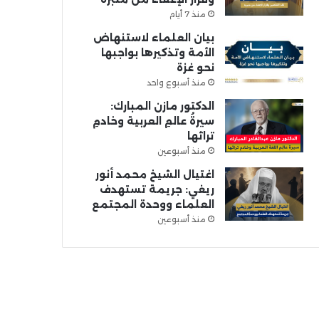
منذ 7 أيام
بيان العلماء لاستنهاض
الأمة وتذكيرها بواجبها
نحو غزة
منذ أسبوع واحد
الدكتور مازن المبارك:
سيرةُ عالمِ العربية وخادمِ
تراثها
منذ أسبوعين
اغتيال الشيخ محمد أنور
ريغي: جريمة تستهدف
العلماء ووحدة المجتمع
منذ أسبوعين