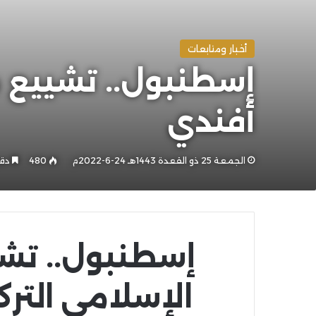
أخبار ومتابعات
إسطنبول.. تشييع م
أفندي
الجمعة 25 ذو القعدة 1443هـ 24-6-2022م
480
دقي
إسطنبول.. تشي
الإسلامي التر