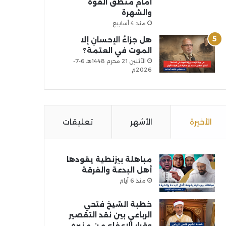
أمام منطق القوة
والشهرة
منذ 4 أسابيع
هل جزاءُ الإحسانِ إلا
الموت في العتمة؟
الأثنين 21 محرم 1448هـ 6-7-
2026م
الأخيرة
الأشهر
تعليقات
مباهلة بيزنطية يقودها
أهل البدعة والفرقة
منذ 6 أيام
خطبة الشيخ فتحي
الرباعي بين نقد التقصير
وقرار الإعفاء من منبره