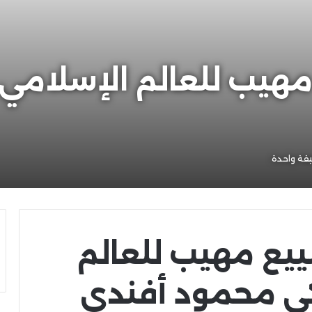
هيب للعالم الإسلامي 
قة واحدة
يع مهيب للعالم
كي محمود أفندي