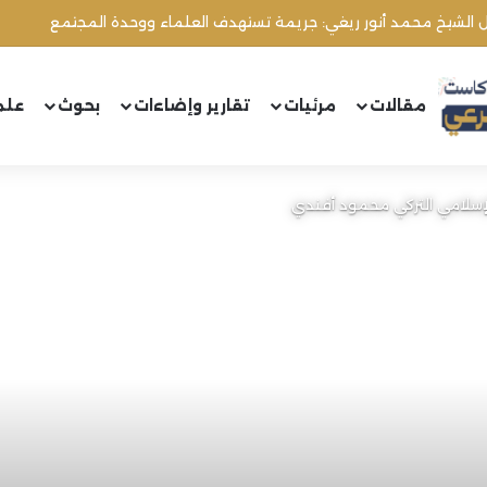
ال الشيخ محمد أنور ريغي: جريمة تستهدف العلماء ووحدة المجتمع
مقالات
مرئيات
تقارير وإضاءات
بحوث
علم
لإسلامي التركي محمود أفندي