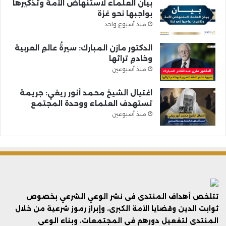
بيان العلماء لاستنهاض الأمة وتذكيرها
بواجبها نحو غزة
منذ أسبوع واحد
الدكتور مازن المبارك: سيرةُ عالمِ العربية
وخادمِ تراثها
منذ أسبوعين
اغتيال الشيخ محمد أنور ريغي: جريمة
تستهدف العلماء ووحدة المجتمع
منذ أسبوعين
تتلخص أهداف المنتدى فى نشر الوعي الشرعي بخصوص
ثوابت الدين وقضايا الأمة الكبرى، وإبراز رموز شرعية من خلال
المنتدى لتفعيل دورهم في المجتمعات، وبناء الوعي