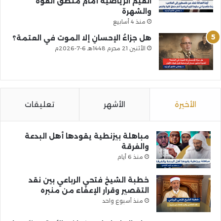
القيم الرياضية أمام منطق القوة
والشهرة
منذ 4 أسابيع
هل جزاءُ الإحسانِ إلا الموت في العتمة؟
الأثنين 21 محرم 1448هـ 6-7-2026م
الأخيرة
الأشهر
تعليقات
مباهلة بيزنطية يقودها أهل البدعة
والفرقة
منذ 6 أيام
خطبة الشيخ فتحي الرباعي بين نقد
التقصير وقرار الإعفاء من منبره
منذ أسبوع واحد