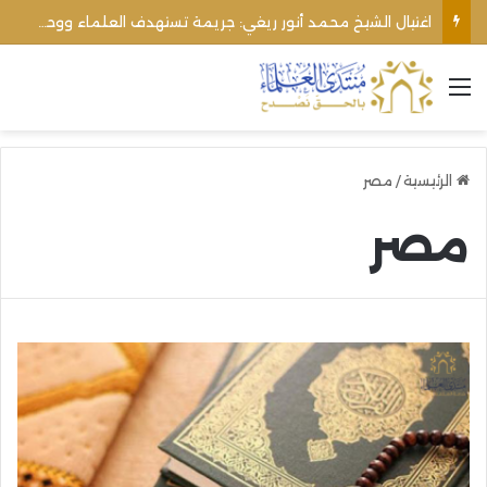
اغتيال الشيخ محمد أنور ريغي: جريمة تستهدف العلماء ووحدة المجتمع
القائمة
الرئيسية
/
مصر
مصر