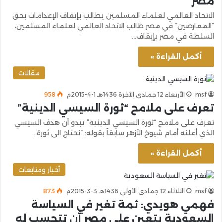
مصر
الاتحاد العالمي لعلماء المسلمين يطالب بإيقاف الإعدامات بحق
“المعارضين” في مصر طالب الاتحاد العالمي لعلماء المسلمين،
السلطة في مصر بإيقاف…
أكمل القراءة »
مقالات
msf
الأربعاء 12 جمادى الآخرة 1436هـ 1-4-2015م
958
تعرف على ملامح “ثورة السيسي الدينية”
تعرف على ملامح “ثورة السيسي الدينية” يبدو أن هدف السيسي
الذي أعلنه أمام شيوخ الأزهر سابقاً بقوله: “نحتاج الى ثورة…
أكمل القراءة »
أخبار ومتابعات
msf
الثلاثاء 12 جمادى الأولى 1436هـ 3-3-2015م
873
فهمي هويدي: ثمة تغير في السياسة
السعودية يتعين على مصر أن تتحسب له