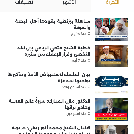
الأخيرة
الأشهر
تعليقات
مباهلة بيزنطية يقودها أهل البدعة
والفرقة
منذ 6 أيام
خطبة الشيخ فتحي الرباعي بين نقد
التقصير وقرار الإعفاء من منبره
منذ 7 أيام
بيان العلماء لاستنهاض الأمة وتذكيرها
بواجبها نحو غزة
منذ أسبوع واحد
الدكتور مازن المبارك: سيرةُ عالمِ العربية
وخادمِ تراثها
منذ أسبوعين
اغتيال الشيخ محمد أنور ريغي: جريمة
تستهدف العلماء ووحدة المجتمع