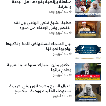
مباهلة بيزنطية يقودها أهل البدعة
والفرقة
منذ أسبوع واحد
خطبة الشيخ فتحي الرباعي بين نقد
التقصير وقرار الإعفاء من منبره
منذ أسبوع واحد
بيان العلماء لاستنهاض الأمة وتذكيرها
بواجبها نحو غزة
منذ أسبوعين
الدكتور مازن المبارك: سيرةُ عالمِ العربية
وخادمِ تراثها
منذ أسبوعين
اغتيال الشيخ محمد أنور ريغي: جريمة
تستهدف العلماء ووحدة المجتمع
منذ 3 أسابيع