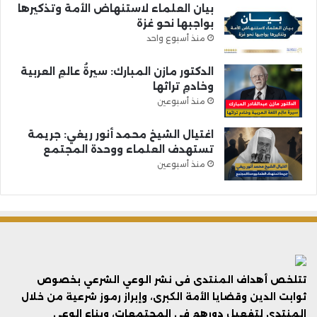
بيان العلماء لاستنهاض الأمة وتذكيرها
بواجبها نحو غزة
منذ أسبوع واحد
الدكتور مازن المبارك: سيرةُ عالمِ العربية
وخادمِ تراثها
منذ أسبوعين
اغتيال الشيخ محمد أنور ريغي: جريمة
تستهدف العلماء ووحدة المجتمع
منذ أسبوعين
تتلخص أهداف المنتدى فى نشر الوعي الشرعي بخصوص
ثوابت الدين وقضايا الأمة الكبرى، وإبراز رموز شرعية من خلال
المنتدى لتفعيل دورهم في المجتمعات، وبناء الوعي