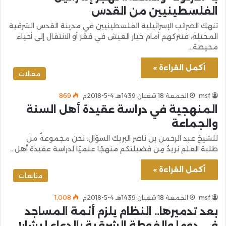
الفلسطينيين من القدس
تنهك الضرائب الإسرائيلية الفلسطينيين في مدينة القدس الشرقية
المحتلة، فتتركهم أمام خيار العيش في فقر أو الانتقال إلى أحياء
محيطة…
أكمل القراءة »
مقالات
msf
الجمعة 18 شعبان 1439هـ 4-5-2018م
869
المنهجية في دراسة عقيدة أهل السنة
والجماعة
للشيخ عبد الرحمن بن ناصر البريك السؤال: نحن مجموعةٌ مِن
طلبة العلم نريدُ مِن فضيلتكم منهجًا علميًا لدراسة عقيدة أهل…
أكمل القراءة »
متابعات
msf
الجمعة 18 شعبان 1439هـ 4-5-2018م
1٬008
بعد تدميرها.. النظام يلزم أئمة المساجد
في دوما والغوطة الشرقية بالدعاء لبشار!