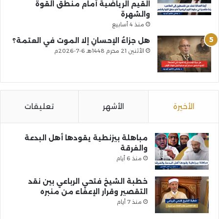
القيم الرياضية أمام منطق القوة
والشهرة
منذ 4 أسابيع
هل جزاءُ الإحسانِ إلا الموت في العتمة؟
الأثنين 21 محرم 1448هـ 6-7-2026م
الأخيرة
الأشهر
تعليقات
مباهلة بيزنطية يقودها أهل البدعة
والفرقة
منذ 6 أيام
خطبة الشيخ فتحي الرباعي بين نقد
التقصير وقرار الإعفاء من منبره
منذ 7 أيام