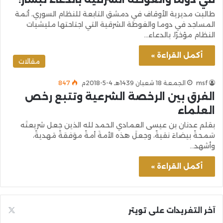
طالبت مديرية الأوقاف في دمشق التابعة للنظام السوري، أئمة
المساجد في دوما والغوطة الشرقية التي اجتاحتها مليشيات
النظام مؤخرًا، بالدعاء…
أكمل القراءة »
مقالات
msf
الجمعة 18 شعبان 1439هـ 4-5-2018م
847
الفرق بين الرخصة الشرعية وتتبع رخص
العلماء
بقلم عدنان بن عيسى العمادي الحمد لله الذين جعل شريعتَه
سَمحةً بيضاءَ نقيةً، وجعلَ هذه الأمةَ أمةً موَفقةً مَهديةً،
وأشهد…
أكمل القراءة »
آخر التغريدات على تويتر