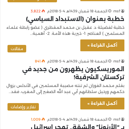
msf
الجمعة 18 شعبان 1439هـ 4-5-2018م
3٬822
خطبة بعنوان (الاستبداد السياسي)
خطبة لفضيلة د. عقيل بن محمد المقطري ( عضو رابطة علماء
المسلمين ) العناصر: 1- خيرية هذه الأمة. 2- أهمية…
أكمل القراءة »
مقالات
msf
الجمعة 18 شعبان 1439هـ 4-5-2018م
841
الموريسكيون يظهرون من جديد في
تركستان الشرقية!
بقلم محمد الفوزان لم تنته مصيبة المسلمين في الأندلس بزوال
حكمهم ورحيل سلطانهم أبي عبد الله الصغير إلى المغرب، فقد…
أكمل القراءة »
تقارير وإضاءات
msf
الجمعة 18 شعبان 1439هـ 4-5-2018م
1٬009
بـ “الأرنونا” والشقة.. تهجر إسرائيل