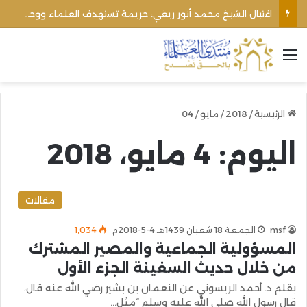
اغتيال الشيخ محمد أنور ريغي: جريمة تستهدف العلماء ووحدة المجتمع
القائمة
الرئيسية
/
2018
/
مايو
/
04
اليوم:
4 مايو، 2018
مقالات
msf
الجمعة 18 شعبان 1439هـ 4-5-2018م
1٬034
المسؤولية الجماعية والمصير المشترك
من خلال حديث السفينة الجزء الأول
بقلم د. أحمد الريسوني عن النعمان بن بشير رضي الله عنه قال،
قال رسول الله صلى الله عليه وسلم “مثل…