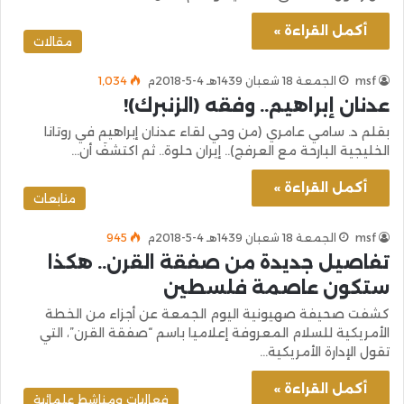
أكمل القراءة »
مقالات
msf
الجمعة 18 شعبان 1439هـ 4-5-2018م
1٬034
عدنان إبراهيم.. وفقه (الزنبرك)!
بقلم د. سامي عامري (من وحي لقاء عدنان إبراهيم في روتانا
الخليجية البارحة مع العرفج).. إيران حلوة.. ثم اكتشفَ أن…
أكمل القراءة »
متابعات
msf
الجمعة 18 شعبان 1439هـ 4-5-2018م
945
تفاصيل جديدة من صفقة القرن.. هكذا
ستكون عاصمة فلسطين
كشفت صحيفة صهيونية اليوم الجمعة عن أجزاء من الخطة
الأمريكية للسلام المعروفة إعلاميا باسم “صفقة القرن”، التي
تقول الإدارة الأمريكية…
أكمل القراءة »
فعاليات ومناشط علمائية