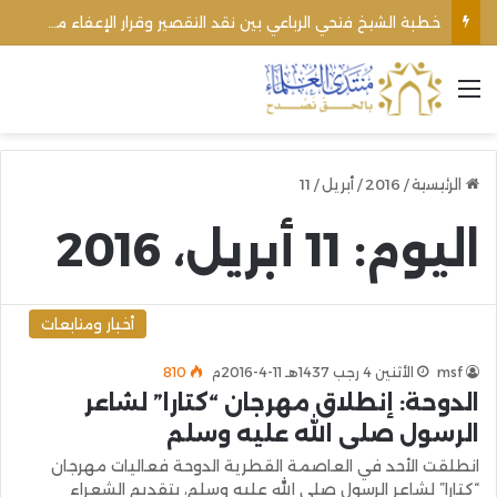
خطبة الشيخ فتحي الرباعي بين نقد التقصير وقرار الإعفاء من منبره
القائمة
الرئيسية
/
2016
/
أبريل
/
11
اليوم:
11 أبريل، 2016
أخبار ومتابعات
msf
الأثنين 4 رجب 1437هـ 11-4-2016م
810
الدوحة: إنطلاق مهرجان “كتارا” لشاعر
الرسول صلى الله عليه وسلم
انطلقت الأحد في العاصمة القطرية الدوحة فعاليات مهرجان
“كتارا” لشاعر الرسول صلى الله عليه وسلم، بتقديم الشعراء