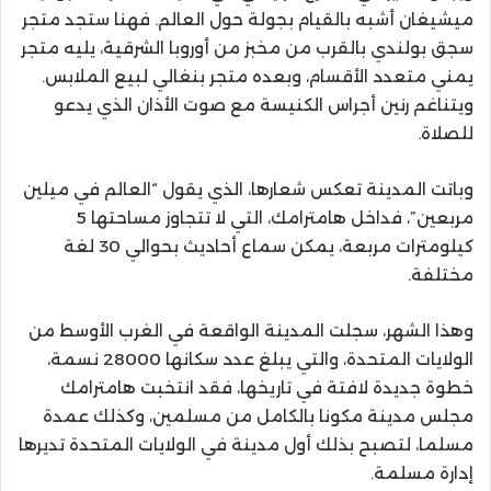
ميشيغان أشبه بالقيام بجولة حول العالم. فهنا ستجد متجر
سجق بولندي بالقرب من مخبز من أوروبا الشرقية، يليه متجر
يمني متعدد الأقسام، وبعده متجر بنغالي لبيع الملابس.
ويتناغم رنين أجراس الكنيسة مع صوت الأذان الذي يدعو
للصلاة.
وباتت المدينة تعكس شعارها، الذي يقول “العالم في ميلين
مربعين”، فداخل هامترامك، التي لا تتجاوز مساحتها 5
كيلومترات مربعة، يمكن سماع أحاديث بحوالي 30 لغة
مختلفة.
وهذا الشهر، سجلت المدينة الواقعة في الغرب الأوسط من
الولايات المتحدة، والتي يبلغ عدد سكانها 28000 نسمة،
خطوة جديدة لافتة في تاريخها، فقد انتخبت هامترامك
مجلس مدينة مكونا بالكامل من مسلمين، وكذلك عمدة
مسلما، لتصبح بذلك أول مدينة في الولايات المتحدة تديرها
إدارة مسلمة.