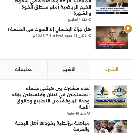
الملاعب: قراءة مقاصدية في سقوط
القيم الرياضية أمام منطق القوة
والشهرة
منذ 4 أسابيع
هل جزاءُ الإحسانِ إلا الموت في العتمة؟
الأثنين 21 محرم 1448هـ 6-7-2026م
الأخيرة
الأشهر
تعليقات
لقاء مشترك بين هيئتي علماء
المسلمين في لبنان وفلسطين يؤكد
وحدة الموقف من التطبيع وحقوق
الأمة
منذ 16 ساعة
مباهلة بيزنطية يقودها أهل البدعة
والفرقة