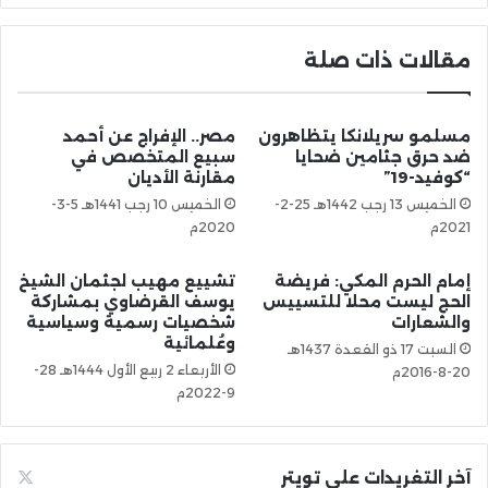
مقالات ذات صلة
مسلمو سريلانكا يتظاهرون
مصر.. الإفراج عن أحمد
ضد حرق جثامين ضحايا
سبيع المتخصص في
“كوفيد-19”
مقارنة الأديان
الخميس 13 رجب 1442هـ 25-2-
الخميس 10 رجب 1441هـ 5-3-
2021م
2020م
إمام الحرم المكي: فريضة
تشييع مهيب لجثمان الشيخ
الحج ليست محلا للتسييس
يوسف القرضاوي بمشاركة
والشعارات
شخصيات رسمية وسياسية
وعُلمائية
السبت 17 ذو القعدة 1437هـ
الأربعاء 2 ربيع الأول 1444هـ 28-
20-8-2016م
9-2022م
آخر التغريدات على تويتر