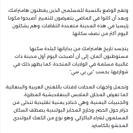
وتغير الوضع بالنسبة للمسلمين الذين يقطنون هامترامك،
وبعد أن كانوا في الماضي يتعرضون للتمييز، أصبحوا مكونا
رئيسيا في هذه المدينة متعددة الثقافات، وهم يشكلون
اليوم أكثر من نصف سكانها.
يتجسد تاريخ هامترامك من بداياتها كبلدة سكنها
مستوطنون ألمان، إلى أن أصبحت اليوم أول مدينة ذات
غالبية مسلمة في الولايات المتحدة، كما يظهر ذلك في
شوارعها، بحسب “بي بي سي”.
وتحمل واجهات المحلات لافتات باللغتين العربية والبنغالية،
كما تعرض المخازن الملابس البنغلاديشية المطرزة،
والجنبيات اليمنية، وهي خناجر يمنية تقليدية تتدلى من
حزام حول الخصر. وخارج المخابز البولندية يصطف السكان
المسلمون لشراء الباكزكي، وهو نوع من الكعك البولندي
المحشو بالكاسترد.