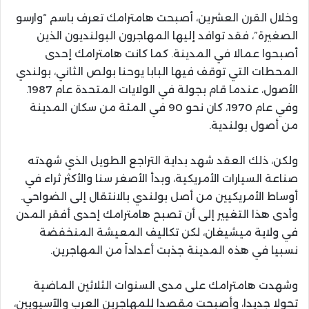
وخلال القرن العشرين، أصبحت هامترامك تعرف باسم “وارسو
الصغيرة”، فقد توافد إليها المهاجرون البولنديون الذين
أصبحوا عمالا في المدينة. كما كانت هامترامك إحدى
المحطات التي توقف فيها البابا يوحنا بولص الثاني، بولندي
الأصول، عندما قام بجولة في الولايات المتحدة عام 1987.
وفي عام 1970، كان نحو 90 في المئة من سكان المدينة
من أصول بولندية.
ولكن، ذلك العقد شهد بداية التراجع الطويل الذي شهدته
صناعة السيارات الأمريكية، وبدأ الأصغر سنا والأكثر ثراء في
أوساط الأمريكيين من أصل بولندي بالانتقال إلى الضواحي.
وأدى هذا التغيير إلى أن تصبح هامترامك إحدى أفقر المدن
في ولاية ميشيغان، لكن تكاليف المعيشة المنخفضة
نسبيا في هذه المدينة جذبت أعداداً من المهاجرين.
وشهدت هامترامك على مدى السنوات الثلاثين الماضية
تحولا جديدا، وأصبحت مقصدا للمهاجرين العرب والآسيويين،