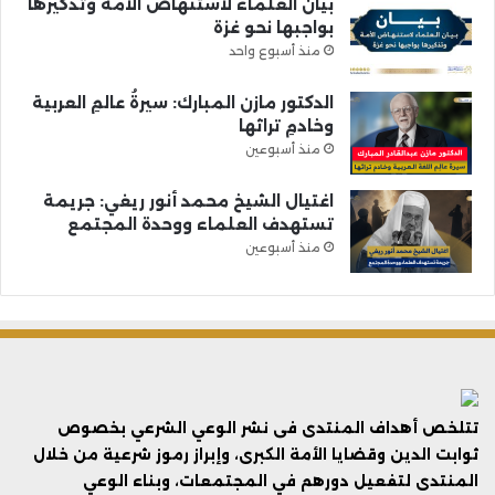
بيان العلماء لاستنهاض الأمة وتذكيرها
بواجبها نحو غزة
منذ أسبوع واحد
الدكتور مازن المبارك: سيرةُ عالمِ العربية
وخادمِ تراثها
منذ أسبوعين
اغتيال الشيخ محمد أنور ريغي: جريمة
تستهدف العلماء ووحدة المجتمع
منذ أسبوعين
تتلخص أهداف المنتدى فى نشر الوعي الشرعي بخصوص
ثوابت الدين وقضايا الأمة الكبرى، وإبراز رموز شرعية من خلال
المنتدى لتفعيل دورهم في المجتمعات، وبناء الوعي