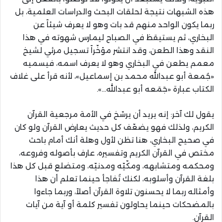
هذه الشبهات نتيجة لحلقات البحث والدراسات العلمية، بل
ربما يكون الواحد منهم قد بات وهو لا يعرف شيئاً عن
البخاري، ثم يستيقظ في الصباح ليمارس شهوته في هذا
النقد وهذا الطعن، وقد انتشر مؤخّراً تسجيل مرئي لشيخ
معمم يطعن في البخاري وهو لا يعرف اسمه، فيسميه
«جُمعة أبو عبدالله محمد بن إسماعيل»، لأنه قرأ على غلاف
الكتاب عبارة «جَمَعه أبو عبدالله…».
يقول لك آخر: إنه يريد أن يرسّخ في الأمة مرجعية القرآن
الكريم، ولذلك فهو يضعّف كل حديث يعارض القرآن ولو كان
في صحيح البخاري، هنا تظن لأول وهلة أنك أمام باحث
مختص في القرآن الكريم وتفسيره، عارف بأصوله وفروعه،
ومحكمه ومتشابهه، ومكّيّه ومدنيّه، ومتضلع قبل كل هذا
بلغة القرآن وأسلوبه، لكنك تُفاجأ حينما تعلم أن هذا
وأمثاله ربما لا يحسنون تلاوة القرآن أصلاً، وربما جاءوا
بالمضحكات حينما يحاولون تفسير كلمة أو آية من آيات
القرآن.