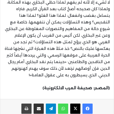
لا لشيء إلا لأنه لم يفهم لماذا حظي البخاري بهذه المكانة،
ولماذا كان صحيحه أصحّ كتاب بعد القرآن الكريم، فتراه
يتساءل بغضب وانفعال: لماذا هذا الغلو؟ لماذا هذا
التقديس؟ وهذه التساؤلات يمكن أن نتفهمها، خاصة مع
شيوع حالة من المفاهيم والتصورات المغلوطة عن البخاري
وعن غير البخاري، لكن أليس من الغريب أن يكون الإعلام
الغربي هو الذي يروّج لمثل هذه التساؤلات؟ ثم تجد من
يعكسها عليك بالنص؟ خذ مثلاً هذه العبارة التي نشرتها قناة
الحرة العربية على موقعها الرسمي، والتي يرددها أيضاً كثير
من الناقدين والطاعنين: «حينما يتم نقد البخاري أمام رجال
الدين، فإن أوصالهم ترتعد لأن ذلك سوف يهدم كهنوتهم
الديني، الذي يسيطرون به على عقول العامة»!
(المصدر: صحيفة العرب الالكترونية)
واتساب
تيلقرام
مشاركة عبر البريد
طباعة