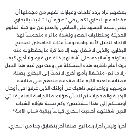
بعضهم تراه يردد كلمات وعبارات، تفهم من مجملها أن
عقدته مع البخاري تكمن في تصوّره أن التشبث بالبخاري
يعني عنده الجمود على الماضي والعجز عن مواكبة العلوم
الحديثة ومتطلبات العصر، ولشدة ما تراه متحمساً لهذا
الاتجاه تتخيل كأنه يواجه يومياً مئات الحافظين لصحيح
البخاري، والذين لا شغل لهم إلا مذاكرة ما يحفظونه منه
بمتونه وأسانيده، حتى أشغلهم ذلك عن غيره، ولا أدري كيف
برزت أمام ناظريه هذه المشكلة في وقت نرى فيه هذا الجيل
-إلا ما ندر- منشغلاً بأمور أخرى لا تمتّ إلى البخاري بصلة،
فمتابعة لعبة الكرة مثلاً مقدّمة عندهم على متابعة
دروسهم وواجباتهم، ناهيك عن أولئك الذين غرقوا في أوحال
الرذيلة والمخدرات، ثم لنسأل هؤلاء: ما الدراسة العلمية التي
أوصلتكم إلى هذا التشخيص؟ وكم نسبة هؤلاء الشباب
الذين شغلتهم أحاديث البخاري قياساً ببقية شباب الأمة؟
أخيراً وليس آخراً، ربما ترى صنفاً آخر يتضايق جداً من البخاري،