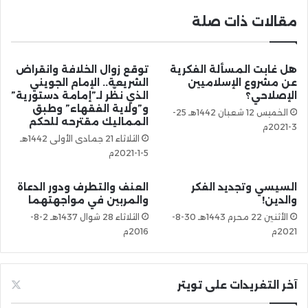
مقالات ذات صلة
هل غابت المسألة الفكرية
توقع زوال الخلافة وانقراض
عن مشروع الإسلاميين
الشريعة.. الإمام الجويني
الإصلاحي؟
الذي نظّر لـ”إمامة دستورية”
و”ولاية الفقهاء” وطبق
الخميس 12 شعبان 1442هـ 25-
المماليك مقترحه للحكم
3-2021م
الثلاثاء 21 جمادى الأولى 1442هـ
5-1-2021م
السيسي وتجديد الفكر
العنف والتطرف ودور الدعاة
والدين!
والمربين في مواجهتهما
الأثنين 22 محرم 1443هـ 30-8-
الثلاثاء 28 شوال 1437هـ 2-8-
2021م
2016م
آخر التغريدات على تويتر