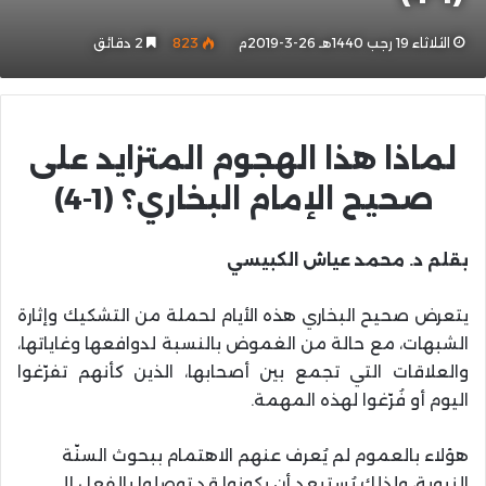
الثلاثاء 19 رجب 1440هـ 26-3-2019م
823
2 دقائق
لماذا هذا الهجوم المتزايد على
صحيح الإمام البخاري؟ (1-4)
بقلم د. محمد عياش الكبيسي
يتعرض صحيح البخاري هذه الأيام لحملة من التشكيك وإثارة
الشبهات، مع حالة من الغموض بالنسبة لدوافعها وغاياتها،
والعلاقات التي تجمع بين أصحابها، الذين كأنهم تفرّغوا
اليوم أو فُرّغوا لهذه المهمة.
هؤلاء بالعموم لم يُعرف عنهم الاهتمام ببحوث السنّة
النبوية، ولذلك يُستبعد أن يكونوا قد توصلوا بالفعل إلى