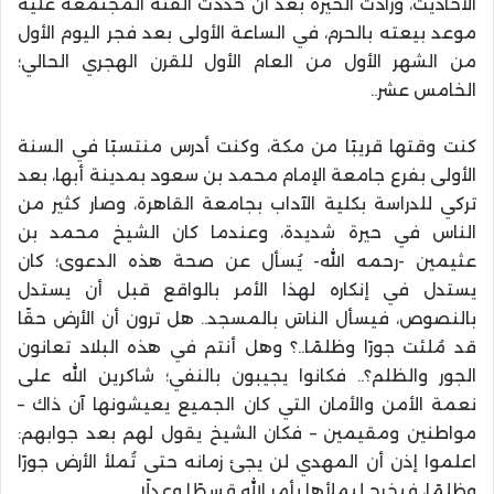
الأحاديث، وزادت الحيرة بعد أن حددت الفئة المجتمعة عليه
موعد بيعته بالحرم، في الساعة الأولى بعد فجر اليوم الأول
من الشهر الأول من العام الأول للقرن الهجري الحالي؛
الخامس عشر..
كنت وقتها قريبًا من مكة، وكنت أدرس منتسبًا في السنة
الأولى بفرع جامعة الإمام محمد بن سعود بمدينة أبها، بعد
تركي للدراسة بكلية الآداب بجامعة القاهرة، وصار كثير من
الناس في حيرة شديدة، وعندما كان الشيخ محمد بن
عثيمين -رحمه الله- يُسأل عن صحة هذه الدعوى؛ كان
يستدل في إنكاره لهذا الأمر بالواقع قبل أن يستدل
بالنصوص، فيسأل الناسَ بالمسجد.. هل ترون أن الأرض حقًا
قد مُلئت جورًا وظلمًا..؟ وهل أنتم في هذه البلاد تعانون
الجور والظلم؟.. فكانوا يجيبون بالنفي؛ شاكرين الله على
نعمة الأمن والأمان التي كان الجميع يعيشونها آن ذاك –
مواطنين ومقيمين – فكان الشيخ يقول لهم بعد جوابهم:
اعلموا إذن أن المهدي لن يجئ زمانه حتى تُملأ الأرض جورًا
وظلمًا، فيخرج ليملأها بأمر الله قسطًا وعدلًا..