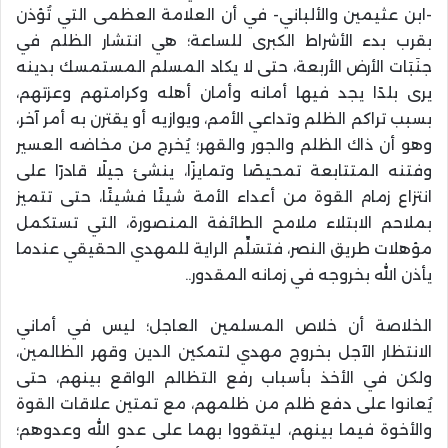
-ابن عثيمين والألباني- في أن العلامة العظمى التي تُؤذن
بقرب بدء الأشراط الكبرى للساعة؛ هي انتشار الظلم في
جنَبَات الأرض الأربعة، حتى لا يكاد المسلم المستمسك بدينه
يرى بلدًا يجد فيها أمانه وأمان أهله وكرامتهم وعزتهم،
بسبب تراكم الظلم وتداعي الأمم، ويوازيه أو يقترن به أمر آخر،
وهو أن ذاك الظلم والجور والقهر؛ يُخرج من مخاضه العسير
وفتنه المتتابعة تمحيصًا وتمايزًا، ينشئ جيلًا قادرًا على
انتزاع زمام القوة من أعداء الأمة شيئًا فشيئًا، حتى تتميز
بملاحم الابتلاء ملامح الطائفة المنصورة، التي تستكمل
مؤهلات طريق النصر، فتسَلِّم الراية للمهدي الحقيقي عندما
يأذن الله بخروجه في زمانه المقدور..
الخلاصة أن خلاص المسلمين العاجل؛ ليس في أماني
الانتظار الآجل بخروج مهدي لتمكين الدين وقهر الظالمين،
ولكن في الأخذ بأسباب رفع التظالم الواقع بينهم، حتى
يُعانوا على دفع ظلم من ظلمهم، مع تمتين علاقات القوة
والأخوة فيما بينهم، ليتقووا بهما على عدو الله وعدوهم؛