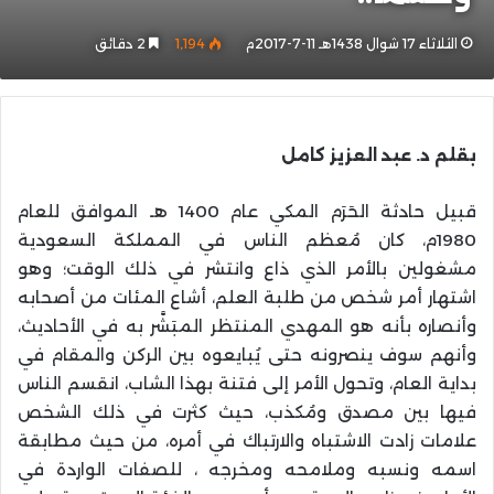
الثلاثاء 17 شوال 1438هـ 11-7-2017م
1٬194
2 دقائق
بقلم د. عبد العزيز كامل
قبيل حادثة الحَرَم المكي عام 1400 هـ الموافق للعام
1980م، كان مُعظم الناس في المملكة السعودية
مشغولين بالأمر الذي ذاع وانتشر في ذلك الوقت؛ وهو
اشتهار أمر شخص من طلبة العلم، أشاع المئات من أصحابه
وأنصاره بأنه هو المهدي المنتظر المبَشَّر به في الأحاديث،
وأنهم سوف ينصرونه حتى يُبايعوه بين الركن والمقام في
بداية العام، وتحول الأمر إلى فتنة بهذا الشاب، انقسم الناس
فيها بين مصدق ومُكذب، حيث كثرت في ذلك الشخص
علامات زادت الاشتباه والارتباك في أمره، من حيث مطابقة
اسمه ونسبه وملامحه ومخرجه ، للصفات الواردة في