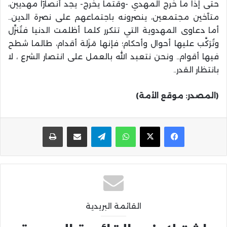
حتى إذا ما خرج المهدي -وقتما يخرج- يجد أنصارًا مهديين،
متآخين مجتمعين، ينصرونه باجتماعهم على نصرة الدين..
أما دعاوى المهدوية التي تتكرر كلما أظلمت الدنيا فتُنزَّل
وتُرَكَّب عليها أحوال وأحكام؛ فإنها مَزَلة أقدام، طالما شطح
فيها أقوام.. ونحن نتعبد الله بالعمل على انتصار الشرع ، لا
بانتظار القدر..
(المصدر: موقع الأمة)
واتساب
تيلقرام
مشاركة عبر البريد
طباعة
القائمة البريدية