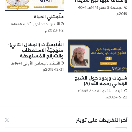
والخلاف فيها كبير شديد؟!”
الجمعة 5 صفر 1441هـ 4-10-
2019م
علَّمتني الحياة
الأثنين 9 جمادى الآخرة 1444هـ
2-1-2023م
القُبَيسيَّات (المقال الثاني):
منهجيّةُ الاستقطاب
والشّرائح المُستَهدفة
الثلاثاء 5 جمادى الأولى 1441هـ
31-12-2019م
شبهات وردود حول الشيخ
الزنداني رحمه الله (٨)
الأربعاء 14 ذو القعدة 1445هـ
22-5-2024م
آخر التغريدات على تويتر