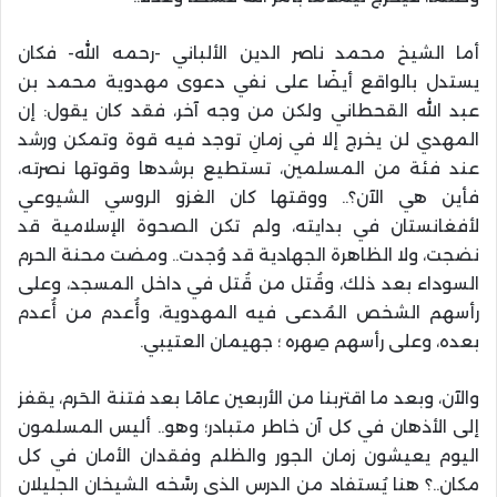
أما الشيخ محمد ناصر الدين الألباني -رحمه الله- فكان
يستدل بالواقع أيضًا على نفي دعوى مهدوية محمد بن
عبد الله القحطاني ولكن من وجه آخر، فقد كان يقول: إن
المهدي لن يخرج إلا في زمانِ توجد فيه قوة وتمكن ورشد
عند فئة من المسلمين، تستطيع برشدها وقوتها نصرته،
فأين هي الآن؟.. ووقتها كان الغزو الروسي الشيوعي
لأفغانستان في بدايته، ولم تكن الصحوة الإسلامية قد
نضجت، ولا الظاهرة الجهادية قد وُجدت.. ومضت محنة الحرم
السوداء بعد ذلك، وقُتل من قُتل في داخل المسجد، وعلى
رأسهم الشخص المُدعى فيه المهدوية، وأُعدم من أُعدم
بعده، وعلى رأسهم صِهره ؛ جهيمان العتيبي.
والآن، وبعد ما اقتربنا من الأربعين عامًا بعد فتنة الحَرم، يقفز
إلى الأذهان في كل آن خاطر متبادر؛ وهو.. أليس المسلمون
اليوم يعيشون زمان الجور والظلم وفقدان الأمان في كل
مكان..؟ هنا يُستفاد من الدرس الذي رسَّخه الشيخان الجليلان