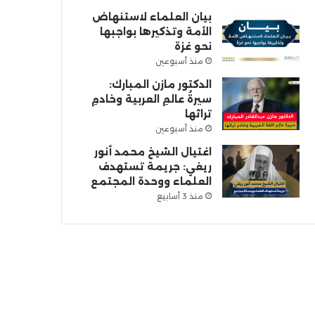
بيان العلماء لاستنهاض
الأمة وتذكيرها بواجبها
نحو غزة
منذ أسبوعين
الدكتور مازن المبارك:
سيرةُ عالمِ العربية وخادمِ
تراثها
منذ أسبوعين
اغتيال الشيخ محمد أنور
ريغي: جريمة تستهدف
العلماء ووحدة المجتمع
منذ 3 أسابيع