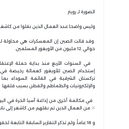
الصورة لـ رويتر
وليس واضحا عدد العمال الذين نقلوا من كاشغر ك
وقد قالت الصين إن المعسكرات هي محاولة لم
حوالي 12 مليون من الأويغور المسلمين.
إستخدام الصين للأويغور كعمالة رخيصة في 
تركستان الشرقية في القائمة السوداء بما
والإلكترونيات والطماطم والقطن بسبب قلقها. من
٪ من العمال الذين تم نقلهم من كاشغر إلى نانجين
و 18 عاماً. ولم تذكر التقارير السابقة التابعة لحقوق الإنسان مراهقون أويغورضمن العمل القسري.