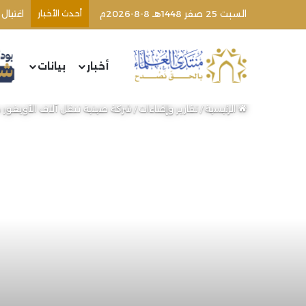
السبت 25 صفر 1448هـ 8-8-2026م
أحدث الأخبار
أخبار
بيانات
الرئيسية
/
تقارير وإضاءات
/
شركة صينية تنقل آلاف الأويغور م