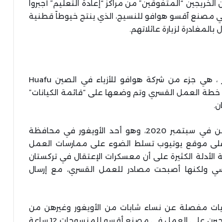
خريجين “المتفوقين” من مراكز “إعادة التعليم” أُجبروا
 مصنع آقسو هوافو للنسيج، الذي ينتج خيوطاً قطنية
بالمغادرة لزيارة عائلاتهم.
وهذا المرفق التي يوظف في الغالب الأويغور ، هي جزء من شركة هوافو للأزياء في الصين Huafu
ها كجزء من خطة العمل القسري وتم وضعها على “قائمة الكيانات”
وجاء التحقيق في أعقاب إعتقال ميراديل حسن في سبتمبر 2020، وهو أحد الأويغور في محافظة
على موقع يوتيوب تسلط الضوء على ممارسات العمل
الأدلة الكثيرة على أن معسكرات الإعتقال في تركستان
سي ولكنها أصبحت مصادر للعمل القسري، مع إرسال
ات مفصلة عن نساء شابات من الأويغور وغيرهن من
العرقيات الأخرى من مقاطعة أوجتوربان ، حيث أُجبرن على العمل في مصنع أقسو للمنسوجات 12 ساعة