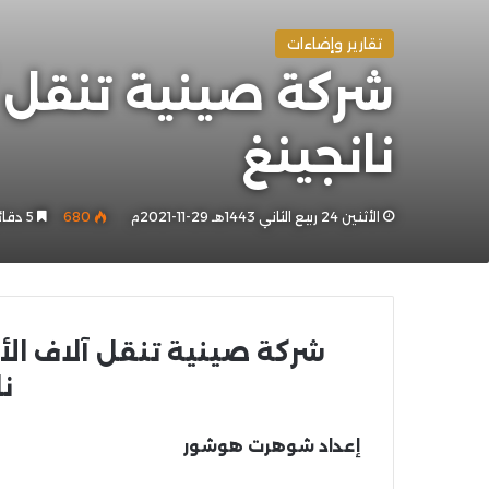
تقارير وإضاءات
شركة صينية تنقل آ
نانجينغ
الأثنين 24 ربيع الثاني 1443هـ 29-11-2021م
680
5 دقائق
شركة صينية تنقل آلاف الأ
ن
إعداد شوهرت هوشور