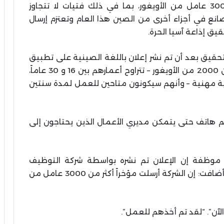
قامت شركة توظيف صينية بنقل أكثر من 3000 عامل من الأويغور، بما في ذلك فتيات لا تتجاوز
 إلى مصانع في أجزاء أخرى من الصين هذا العام وتعتزم إرسال
 التحقيق بعد أن تم نشر إعلان باللغة الصينية على تطبيق
ويبو Weibo ووي شات WeChat قال إن أكثر من 2000 من الأويغور – تتراوح أعمارهم بين 16 و 30 عاماً،
سية مهنية – وأنهم سيكونون متاحين للعمل لمدة سنتين
م هاتف حتى يتمكن مديري الأعمال الذين يحتاجون إلى
ت موظفة إن الإعلان تم نشره بواسطة شركة التوظيف
بمقاطعة سيتشوان في محافظة ليانغشيان. وأضافت: إن الشركة أرسلت مؤخراً أكثر من 3000 عامل من
الآن”. “لقد تم أخذهم للعمل”.