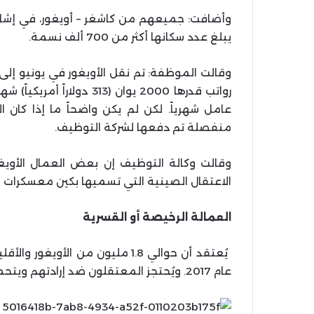
وأضافت: جميعهم من كاشغر – أويغور، في إشار
يبلغ عدد سكانها أكثر من 700 ألف نسمة.
وقالت الموظفة: تم نقل الأويغور في يونيو إ
عامل شهرياً. لكن لم يكن واضحاً ما إذا كان
منفصلة تم دفعها لشركة التوظيف.
وقالت وكالة التوظيف إن بعض العمال الأويغو
الاعتقال الصينية التي تسميها بكين معسكرات “إ
العمالة الرخيصة أو القسرية
يُعتقد أن حوالي 1.8 مليون من ال
عام 2017. ويُحتجز المعتقلون ضد إرادتهم ويتحملون المعاملة اللاإنسانية والتلقين السياسي.