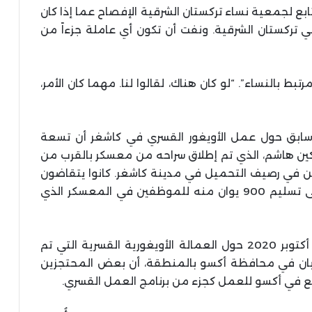
ع لجمعية نساء تركستان الشرقية الإفصاح عما إذا كان
 تركستان الشرقية. ونفت أن تكون أي عاملة جزءاً من
بط بالنساء”. “لو كان هناك، لقالوا لنا. مهما كان الأمر،
ابق حول عمل الأويغور القسري في كاشغر أن تسعة
ين هاشم، الذي تم إطلاق سراحه من معسكر بالقرب من
حن في رصيف التحميل في مدينة كاشغر. كانوا يتقاضون
راتباً شهرياً قدره 2200 يوان ، لكنهم اضطروا إلى تسليم 900 يوان منه للموظفين في المعسكر الذي
وجد التحقيق الذي أجرته إذاعة آسيا الحرة في أكتوبر 2020 حول العمالة الأويغورية القسرية التي تم
ربان في محافظة أكسو بالمنطقة، أن بعض المحتجزين
ع في أكسو للعمل كجزء من برنامج العمل القسري.