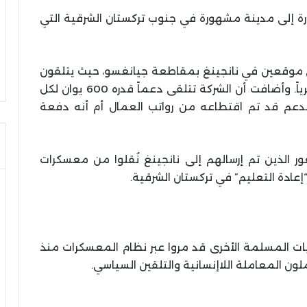
ة إلى مدينة مشهورة في جنوب تركستان الشرقية التي
لى موقعين في نانجينغ بمقاطعة جيانغسو، حيث يتلقون
رواتب قدرها 2000 يوان (313 دولاراً أمريكياً) شهرياً. وأضافت أن الشركة تتلقى دعماً قدره 600 يوان لكل
 الدعم قد تم اقتطاعه من رواتب العمال أم أنه دفعة
ر الذين تم إرسالهم إلى نانجينغ نُقلوا من معسكرات
عادة التعليم” في تركستان الشرقية.
أويغور والأقليات المسلمة الأخرى قد مروا عبر نظام المعسكرات منذ