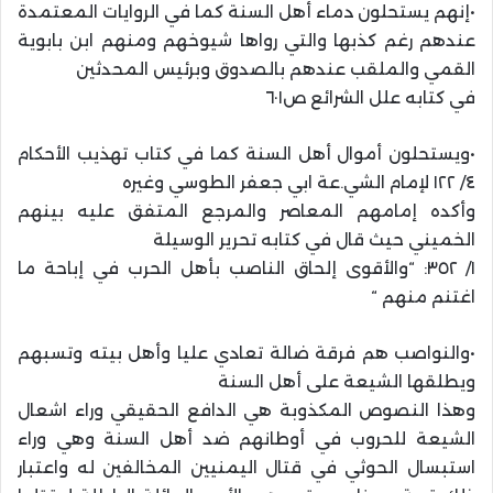
•إنهم يستحلون دماء أهل السنة كما في الروايات المعتمدة
عندهم رغم كذبها والتي رواها شيوخهم ومنهم ابن بابوية
القمي والملقب عندهم بالصدوق وبرئيس المحدثين
في كتابه علل الشرائع ص٦٠١
•ويستحلون أموال أهل السنة كما في كتاب تهذيب الأحكام
٤/ ١٢٢ لإمام الشي.عة ابي جعفر الطوسي وغيره
وأكده إمامهم المعاصر والمرجع المتفق عليه بينهم
الخميني حيث قال في كتابه تحرير الوسيلة
١/ ٣٥٢: “والأقوى إلحاق الناصب بأهل الحرب في إباحة ما
اغتنم منهم “
•والنواصب هم فرقة ضالة تعادي عليا وأهل بيته وتسبهم
ويطلقها الشيعة على أهل السنة
وهذا النصوص المكذوبة هي الدافع الحقيقي وراء اشعال
الشيعة للحروب في أوطانهم ضد أهل السنة وهي وراء
استبسال الحوثي في قتال اليمنيين المخالفين له واعتبار