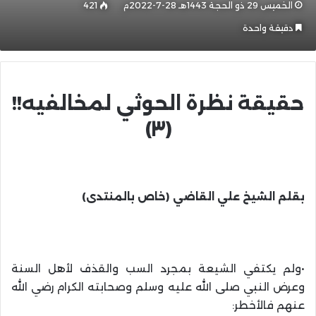
الخميس 29 ذو الحجة 1443هـ 28-7-2022م
421
دقيقة واحدة
حقيقة نظرة الحوثي لمخالفيه!!
(٣)
بقلم الشيخ علي القاضي (خاص بالمنتدى)
•ولم يكتفي الشيعة بمجرد السب والقذف لأهل السنة
وعرض النبي صلى الله عليه وسلم وصحابته الكرام رضي الله
عنهم فالأخطر: