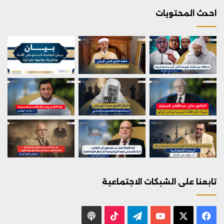
احدث المحتويات
تابعنا على الشبكات الاجتماعية
X
فيسبوك
يوتيوب
تيلقرام
‫TikTok
بودكاست