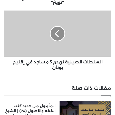
"تويتر"
السلطات الصينية تهدم 3 مساجد في إقليم
يونان
مقالات ذات صلة
المأمول من جديد كتب
الفقه والأصول (74) | الشيخ