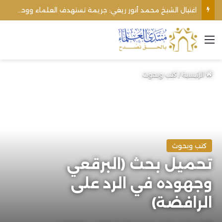
اغتيال الشيخ محمد أنور ريغي: جريمة تستهدف العلماء ووحدة المجتمع
القائمة
الرئيسية
/
كتب وبحوث
كتب وبحوث
تحميل بحث (البرقعي
وجهوده في الرد على
الرافضة)