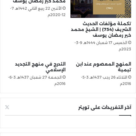
محمد خير رمضان يوسف
الأثنين 22 ربيع الثاني 1442هـ 7-
12-2020م
تكملة مؤلفات الحديث
الشريف (754) | الشيخ محمد
خير رمضان يوسف
الخميس 17 شعبان 1444هـ 9-3-
2023م
المنهج المعصوم عند ابن
التدرج في منهج التجديد
تيمية
الإسلامي
الثلاثاء 26 رجب 1437هـ 3-5-
الجمعة 27 شعبان 1437هـ 3-6-
2016م
2016م
آخر التغريدات على تويتر