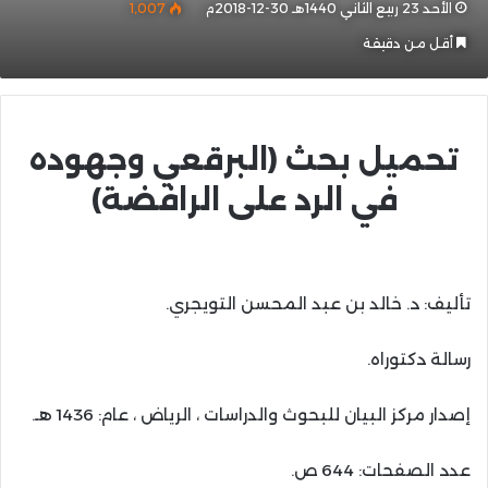
الأحد 23 ربيع الثاني 1440هـ 30-12-2018م
1٬007
أقل من دقيقة
تحميل بحث (البرقعي وجهوده
في الرد على الرافضة)
تأليف: د. خالد بن عبد المحسن التويجري.
رسالة دكتوراه.
إصدار مركز البيان للبحوث والدراسات ، الرياض ، عام: 1436 هـ.
عدد الصفحات: 644 ص.