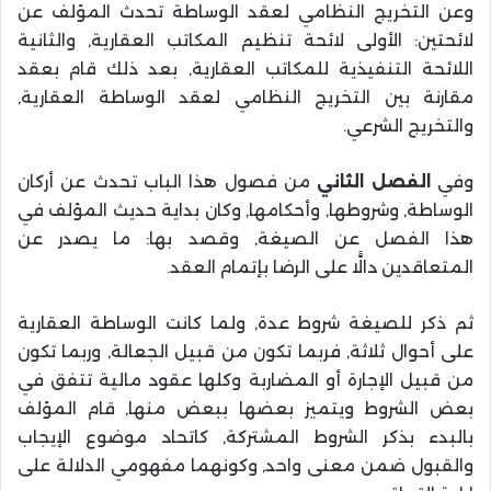
وعن التخريج النظامي لعقد الوساطة تحدث المؤلف عن
لائحتين: الأولى لائحة تنظيم المكاتب العقارية, والثانية
اللائحة التنفيذية للمكاتب العقارية, بعد ذلك قام بعقد
مقارنة بين التخريج النظامي لعقد الوساطة العقارية,
والتخريج الشرعي.
وفي
الفصل الثاني
من فصول هذا الباب تحدث عن أركان
الوساطة, وشروطها, وأحكامها, وكان بداية حديث المؤلف في
هذا الفصل عن الصيغة, وقصد بها: ما يصدر عن
المتعاقدين دالًّا على الرضا بإتمام العقد.
ثم ذكر للصيغة شروط عدة, ولما كانت الوساطة العقارية
على أحوال ثلاثة, فربما تكون من قبيل الجعالة, وربما تكون
من قبيل الإجارة أو المضاربة وكلها عقود مالية تتفق في
بعض الشروط ويتميز بعضها ببعض منها, قام المؤلف
بالبدء بذكر الشروط المشتركة, كاتحاد موضوع الإيجاب
والقبول ضمن معنى واحد, وكونهما مفهومي الدلالة على