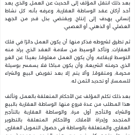
بعد ذلك انتقل المؤلف إلى الحديث عن العمل, والذي يعد
أحد أركان عقد الوساطة العقارية, وعرفه بأنه: كل نشاط
إنساني يهدف إلى إنتاج, ويقتضي بذل قدر من الجهد
العضلي, أو الذهني, أو العصبي.
ثم تطرق لشروطه فذكر منها: أن يكون العمل دائرًا في فلك
العقارات, وتأكد الوسيط من سلامة العقد الذي يراد منه
التوسط لإيقاعه, وأن يكون العمل معلومًا, بعيدًا عن الغرر
الذي حرمته الشريعة, وأن يكون مباحًا فلا يسمسر بوسيلة
محرمة, ومتقومًا, وألا يتم إلا بعد تفويض البيع والشراء
للسمسار, أو تحديد الثمن له.
بعد ذلك تكلم المؤلف عن الأحكام المتعلقة بالعمل, وتألف
هذا المطلب من عدة فروع منها: الوساطة العقارية بالبيع
والشراء والتأجير أول مرة, والوساطة العقارية بالتأجير
المتجدد وإدراة الأملاك, والأحكام المتعلقة بالتطوير
العقاري, والمتعلقة بالوساطة في حصول التمويل العقاري,