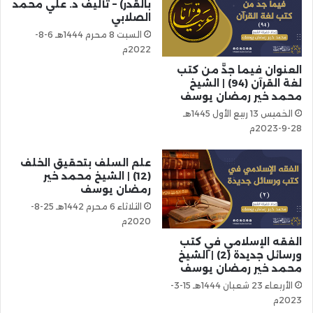
بالقدر) – تأليف د. علي محمد
الصلابي
السبت 8 محرم 1444هـ 6-8-
2022م
العنوان فيما جدَّ من كتب
لغة القرآن (94) | الشيخ
محمد خير رمضان يوسف
الخميس 13 ربيع الأول 1445هـ
28-9-2023م
علم السلف بتحقيق الخلف
(12) | الشيخ محمد خير
رمضان يوسف
الثلاثاء 6 محرم 1442هـ 25-8-
2020م
الفقه الإسلامي في كتب
ورسائل جديدة (2) | الشيخ
محمد خير رمضان يوسف
الأربعاء 23 شعبان 1444هـ 15-3-
2023م