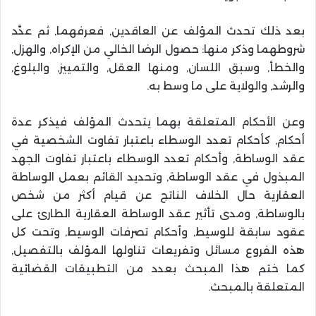
بعد ذلك تحدث المؤلف عن العاقدين, فعرفهما, ثم عدَّد
شروطهما وذكر منها: حصول الرضا الخالي من الإكراه, والهزل,
والخطأ, وسبق اللسان, ومنها العقل, والتمييز, والبلوغ,
والرشد, والولاية على ما وسط به.
وعن الأحكام المتعلقة بهما يتحدث المؤلف فيذكر عدة
أحكام, كأحكام تعدد الوسطاء باعتبار تفاوت الشخصية في
عقد الوساطة, وأحكام تعدد الوسطاء باعتبار تفاوت الجهد
المبذول في عقد الوساطة, وتحديد القائم بعمل الوساطة
العقارية حال الخلاف الناتج عن قيام أكثر من شخص
بالوساطة, ومدى تأثير عقد الوساطة العقارية الطارئ على
عقود سابقة للوسيط, وأحكام تصرفات الوسيط, وتحت كل
هذه الفروع مسائل وتفريعات تناولها المؤلف بالتفصيل,
كما ختم هذا المبحث بعدد من التطبيقات القضائية
المتعلقة بالمبحث.