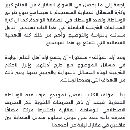
راجعة إلى ما يحصل في الأسواق العقارية من انفتاح كبير,
وكثرة المسائل العقارية المستجدة, لا سيما مع تنوع طرائق
الوساطة, وتعدد الوسطاء في الصفقة الواحدة, كما أن كثرة
المخالفات الشرعية الحاصلة في هذا الباب تستدعي تناول
مسائله بالدراسة والتوضيح, وأهم من ذلك كله الأهمية
القضائية التي يتمتع بها هذا الموضوع.
وقد أراد المؤلف – مشكورًا – أن يجمع آراء أهل العلم الواردة
في مسائل الموضوع, مع طرح أدلتهم, وإبراز الأحكام
الشرعية لهذه المسائل بالموازنة والترجيح بينها, وغير ذلك
من الأهداف التي رصدها لرسالته.
بدأ المؤلف الكتاب بفصل تمهيدي عرف فيه الوساطة
العقارية, فبعد أن ذكر التعريفات اللغوية, ذكر التعريف
الاصطلاحي للوساطة العقارية باعتبارها مركبًا مضافًا
فعرفه بأنه: عقد على عوض معلوم مقابل السعاية بين
عاقدين في عقار لا نيابة عن أحدهما.