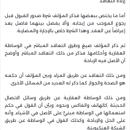
إرادة التعاقد.
أما ما يختص ببعضها فذكر المؤلف شرط صدور القبول قبل
رجوع الموجب من إيجابه, وألا يفصل بينهما فاصل يعد
إعراضاً عن العقد, وهذا الشرط خاص بالإجارة والمضاربة.
ثم ذكر المؤلف صيغ وطرق التعاقد المباشر في الوساطة
العقارية وأحكامها, فذكر من ذلك: التعاقد المباشر, وأوضح
أن الأصل فيه الإباحة.
ومن ذلك التعاقد عن طريق المزاد وبين المؤلف أن حكمه
هو الصحة والجواز, كما ذكر له العديد من المسائل الأخرى.
ومن ذلك الوساطة العقارية عن طريق وسائل الاتصال
الحديثة ,كالهاتف والفاكس ونحوه, وبيَّن أن القول في حكم
استعمالها في الوساطة مبنيٌّ على الأصل في الأشياء, وأنه
على الحل والإباحة. وكذلك القول في الوساطة عن طريق
الشبكة العنكبويتة.