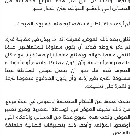
وغيرها. وتحت كل فرع من هذه الفروع مجموعة من
المسائل التي ناقشها المؤلف وبيَّن القول فيها.
ثم أردف ذلك بتطبيقات قضائية متعلقة بهذا المبحث.
تناول بعد ذلك العوض, فعرفه أنه: ما يبذل في مقابلة غيره.
ثم ذكر شروطه فذكر: أن يكون معلومًا للمتعاقدين علمًا
تنتفي معه الجهالة, ويمتنع معه النزاع مستقبلًا, سواء كان
علمه برؤية, أو صفة, وأن يكون مملوكًا لدافعه, أو مأذونًا له
التصرف فيه, فلا يجوز أن يجعل عوض الوساطة عينًا
مملوكة لغيره بغير إذنه, وأن يكون المدفوع متقومًا شرعًا,
والقدرة على تسليمه.
تحدث بعدها عن الأحكام المتعلقة بالعوض في عدة فروع,
من ذلك: تكييف العوض في الوساطة العقارية, وطرق تقدير
العوض, وتحت هذه الفروع عددًا من المسائل والأحكام التي
أوضحها المؤلف, وأردف ذلك بتطبيقات قضائية متعلقة
بالعوض.