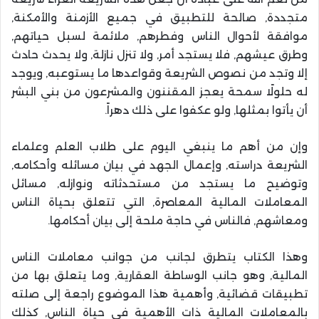
متجددة, صالحة للتطبيق في جميع الأزمنة والأمكنة,
موافقة لأحوال الناس وفطرهم, ملائمة لسبل حياتهم,
وطرق عيشهم, فلا يستجد أمر, ولا تنزل نازلة, ولا يحدث حادث
إلا وتجد من نصوص الشريعة وقواعدها ما يستوعبه, ويوجد
له حلولًا سمحة يعجز المقننون والمشرعون من بني البشر
أن يأتوا بمثلها, ولو عكفوا على ذلك دهراً.
وإن من أهم ما ينبغي اليوم على طلاب العلم وعلماء
الشريعة دراسته, وإعمال الجهد في بيان مسائله وأحكامه,
وتوضيح ما يستجد من مستحدثاته ونوازله, مسائل
المعاملات المالية المعاصرة, التي تتعلق بحياة الناس
ومعاشهم, فالناس في حاجة ملحة إلى بيان أحكامها.
وهذا الكتاب يتطرق لجانب من جوانب معاملات الناس
المالية, وهو جانب الوساطة العقارية, وما يتعلق بها من
تطبيقات قضائية, وأهمية هذا الموضوع راجعة إلى صلته
بالمعاملات المالية ذات الأهمية في حياة الناس, كذلك