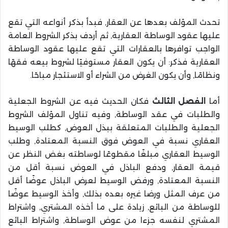
تحدث المؤلف بعدها عن العقار, فبدأ بذكر أنواعه التي تقع
عليها عقود الوساطة العقارية, ثم أردف بذكر الشروط العامة
الواجب توافرها بالعقارات التي تقع عليها عقود الوساطة
العقارية فذكر: أن يكون العقار مستوفيًا لشروط بيعه فقهًا
ونظامًا, وأن يكون الغرض من الشراء أو الاستئجار مباحًا.
أما
الفصل الثالث
فكان الحديث فيه عن الشروط الجعلية
والطلبات في عقد الوساطة, وفيه تناول المؤلف الشروط
الجعلية والطلبات المتعلقة ببذل العوض, كطلب الوسيط
العقاري نسبة في العوض فوق النسبة المعتادة, وطلب
الوسيط العقاري مبلغًا مقطوعًا لوساطته بغض النظر عن
قيمة العقار, ودفع الباذل في العوض نسبة أقل من
النسبة المعتادة, ورفض الوسيط لعرض الباذل عوضًا أقل
من عرف المثل ورضا غيره بعده بذلك, وأخذ الوسيط عوضًا
للوساطة من البائع, زيادة على ما أخذه المشتري, واشتراط
المشتري لنفسه جزءا من عوض الوساطة, واشتراط البائع