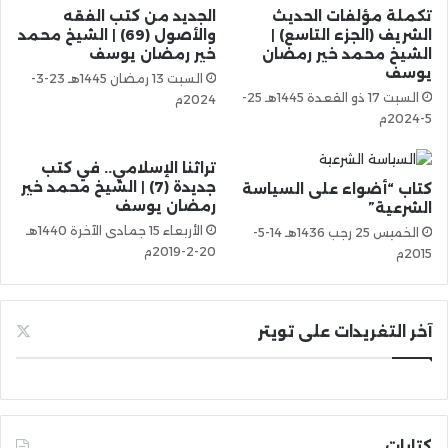
تكملة مؤلفات الحديث
الجديد من كتب الفقه
الشريف (الجزء التاسع) |
والأصول (69) | الشيخ محمد
الشيخ محمد خير رمضان
خير رمضان يوسف
يوسف
السبت 13 رمضان 1445هـ 23-3-
السبت 17 ذو القعدة 1445هـ 25-
2024م
5-2024م
تراثنا الإسلامي.. في كتب
جديدة (7) | الشيخ محمد خير
كتاب “أضواء على السياسة
رمضان يوسف
الشرعية”
الأربعاء 15 جمادى الآخرة 1440هـ
الخميس 25 رجب 1436هـ 14-5-
20-2-2019م
2015م
آخر التغريدات على تويتر
كتابات