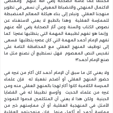
مختلفا عما عاشه الصحابة رضي الله عنهم ومقتضى
الاكتمال المنهجي والانضباط المعرفي أن نسعى في تطوير
منهجنا العقلي ونبادر إلى بناء هيكلة المعالم المنضبطة
للممارسة العقلية وهذا بالطبع لا يعني الاستغناء عن
نصوص الكتاب والسنة وعن آثار الصحابة رضي الله عنهم
وإنما هو تفهم لطبيعة المهمة التي يتطلبها عصرنا كما
تفهم الإمام أحمد المهمة التي كان عصره يتطلبها فسعى
إلى توظيف المنهج العقلي مع المحافظة التامة على
تقديس النص المعصوم فهل نستطيع أن نصنع مثل ما
صنع الإمام أحمد؟!!
ولا يعني كل ما سبق أن الإمام أحمد كان أكثر من غيره في
حضور المنهج العقلي أو أضخم تفعيلا له فإن علماء
المدرسة الكلامية كانوا أكثر لهجا بالمنهج العقلي منه ومن
غيره من علماء الحديث وأوسع تطبيقا له في القضايا
الدينية ولكن هذا لا يعني أن المتكلمين قدموا النموذج
الأمثل في المنهجية العقلية، أو أن ممارستهم خير من
ممارسة أحمد أو أكمل منها فإن منهجيتهم العقلية