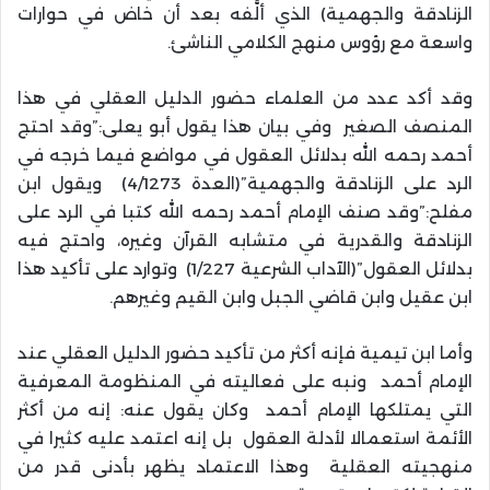
الزنادقة والجهمية) الذي ألَّفه بعد أن خاض في حوارات
واسعة مع رؤوس منهج الكلامي الناشئ.
وقد أكد عدد من العلماء حضور الدليل العقلي في هذا
المنصف الصغير وفي بيان هذا يقول أبو يعلى:”وقد احتج
أحمد رحمه الله بدلائل العقول في مواضع فيما خرجه في
الرد على الزنادقة والجهمية”(العدة 4/1273) ويقول ابن
مفلح:”وقد صنف الإمام أحمد رحمه الله كتبا في الرد على
الزنادقة والقدرية في متشابه القرآن وغيره، واحتج فيه
بدلائل العقول”(الآداب الشرعية 1/227) وتوارد على تأكيد هذا
ابن عقيل وابن قاضي الجبل وابن القيم وغيرهم.
وأما ابن تيمية فإنه أكثر من تأكيد حضور الدليل العقلي عند
الإمام أحمد ونبه على فعاليته في المنظومة المعرفية
التي يمتلكها الإمام أحمد وكان يقول عنه: إنه من أكثر
الأئمة استعمالا لأدلة العقول بل إنه اعتمد عليه كثيرا في
منهجيته العقلية وهذا الاعتماد يظهر بأدنى قدر من