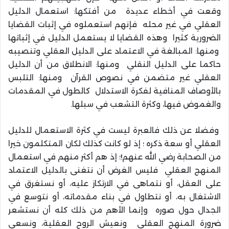
وقعت في أخطاء عديدة من أفتكها: استعمال الدليل
العقلي في غير محله فإنهم استعملوه في إثبات القضايا
الضرورية كثيرا وهذه القضايا لا يستعمل الدليل في إثباتها
ومنها: المبالغة في الاعتماد على الدليل العقلي وتنصيبه
حاكما على الدليل النقلي ومنها: الانطلاق من أن الدليل
العقلي غير متضمن في نصوص القرآن ومنها: التلبس
بالأوصاف المنافية لفكرة الاستدلال كالطول في المقدمات
والغموض فيها، وكثرة التشعب في سبلها.
وفضلا عن ذلك فالعبرة ليست في كثرة الاستعمال للدليل
العقلي أو سعة ذكره ؛ إذ لو كانت كذلك لكان المتكلمون خيرا
من الصحابة رضي الله عنهم!؛ إذ هم أكثر منهم في استعمال
المنهج العقلي فليس الغرض أن نتغنى بالدليل الاعتماد
على العقل، أو نتماهى في الارتكاز عليه، أو نستغرق في
الاشتغال به، أو نتطاول في بناء مقدماته، أو نتوسع في
الجدال حول صوره وإنما الأهم من ذلك كله أن نستشعر
ضرورة المنهج العقلي ونعيش الروح العقلية، ونسعى