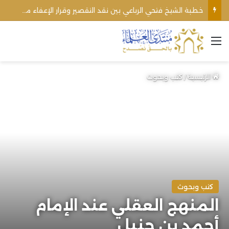
اغتيال الشيخ محمد أنور ريغي: جريمة تستهدف العلماء ووحدة المجتمع
القائمة
الرئيسية
/
كتب وبحوث
كتب وبحوث
المنهج العقلي عند الإمام
أحمد بن حنبل