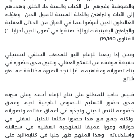
والصوفية وغيرهم بل الكتاب والسنة دلا الخلق وهدياهم
إلى الآيات والبراهين والأدلة المبينة لأصول الدين وهؤلاء
الغالطون الذين أعرضوا عما في القرآن من الدلائل العقلية
والبراهين اليقينية صاروا إذا صنفوا في أصول الدين أحزابا….”(
الفتاوى 19/160).
ونحن إذا رجعنا للإمام الأبرز للمذهب السلفي لنستجلي
حقيقة موقفه من التفكير العقلي، ونتبين مدى حضوره في
بناء تصوراته ومفاهيمه فإنا نجد الصورة مختلفة عما هو
شائع.
فليس خافيا للمطلع على نتاج الإمام أحمد وعلى سيرته
مدى حضور التسليم للنصوص الشرعية لديه، وعمق
خضوعه للنص الديني وتجذره في أعماق عقائده وتصوراته
ولكنه جمع مع هذا حضورا مكثفا للدليل العقلي في
حواراته وغورا عميقا للمنهجية العقلية في سجالاته
واستدلالاته وهذا المنهج ظهر جليا في كتابه(الرد على