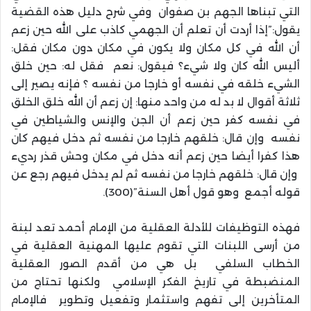
التي تبناها الجهم بن صفوان وفي شرح دليل هذه القضية
يقول:”إذا أردت أن تعلم أن الجهمي كاذب على الله حين زعم
أن الله في كل مكان ولا يكون في مكان دون مكان فقل:
أليس الله كان ولا شيء؟ فيقول: نعم فقل له: حين خلق
الشيء خلقه في نفسه أو خارجا من نفسه ؟ فإنه يصير إلى
ثلاثة أقوال لا بد له من واحد منها: إن زعم أن الله خلق الخلق
في نفسه كفر حين زعم أن الجن والإنس والشياطين في
نفسه وإن قال: خلقهم خارجا من نفسه ثم دخل فيهم كان
هذا كفرا أيضا حين زعم أنه دخل في مكان وحش قذر رديء
وإن قال: خلقهم خارجا من نفسه ثم لم يدخل فيهم رجع عن
قوله أجمع وهو قول أهل السنة”(300).
فهذه التوظيفات للأدلة العقلية من الإمام أحمد تعد لبنة
من أرسى اللبنات التي تقوم عليها المهنية العقلية في
الخطاب السلفي بل هي من أقدم الصور العقلية
المنضبطة في تاريخ الفكر الإسلامي ولكنها تحتاج من
المتأخرين إلى تفهم واستثمار وتفعيل وتطوير فالإمام