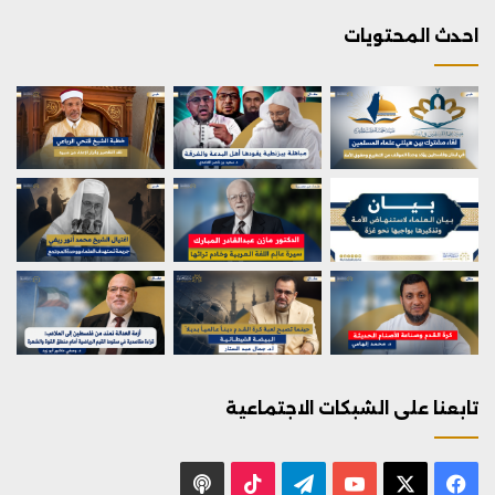
احدث المحتويات
تابعنا على الشبكات الاجتماعية
X
فيسبوك
يوتيوب
تيلقرام
‫TikTok
بودكاست