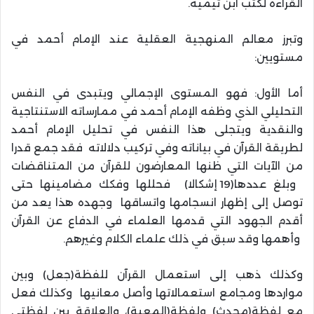
القراءة لكتب ابن تيمية.
وتبرز معالم المنهجية العقلية عند الإمام أحمد في
مستويين:
أما الأول: فهو المستوى الإجمالي ويتبدى في النفس
التحليلي الذي وظفه الإمام أحمد في ممارساته الاستنتاجية
والنقدية ويتجلى هذا النفس في تحليل الإمام أحمد
لطريقة القرآن في بياناته وفي تركيب دلالاته فقد جمع قدرا
من الآيات التي ظنها المعارضون للقرآن من المتناقضات
وبلغ عددها(19 إشكالا) فحللها وفكك مضامينها حتى
توصل إلى إظهار انسجامها واتساقها وجهده هذا يعد من
أقدم الجهود التي قدمها العلماء في الدفاع عن القرآن
وأهمها وقد سبق في ذلك علماء الكلام وغيرهم.
وكذلك ذهب إلى استعمال القرآن للفظة(جعل) وبين
مواردها ومجامع استعمالاتها وأصل معانيها وكذلك فعل
مع لفظة(محدث) ولفظة(المعية)، والعلاقة بين لفظتي