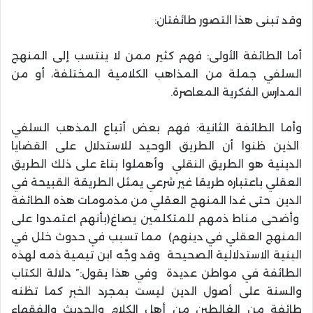
وقد تبنى هذا التصور طائفتان:
أما الطائفة الأولى: فهم كثير ممن لا ينتسب إلى المنهج
السلفي جملة من المذاهب الكلامية المختلفة، أو من
المدارس الفكرية المعاصرة.
وأما الطائفة الثانية: فهم بعض أتباع المذهب السلفي
الذين ظنوا أن الطريق الوحيد للاستدلال على القضايا
الدينية هو الطريق النقلي وأهملوا بناءً على ذلك الطريق
العقلي باعتباره طريقا غير شرعي يمثل الطريقة القبيحة في
الدين حتى غدا المنهج العقلي من مذمومات هذه الطائفة
وأضحى مناط ذمهم للمتكلمين يصاغ(بأنهم اعتمدوا على
المنهج العقلي في دينهم) مما تسبب في حدوث خلل في
البنية الاستدلالية الصحيحة وقد وجَّه ابن تيمية ذمه لهذه
الطائفة في مواطن عديدة وفي هذا يقول:” دلالة الكتاب
والسنة على أصول الدين ليست بمجرد الخبر كما تظنه
طائفة من الغالطين من أهل الكلام والحديث والفقهاء