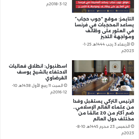
12-3-2018م
التايمز: موقع “جوب حجاب”
يساعد المحجبات في فرنسا
في العثور على وظائف
ومواجهة التحيز
الأربعاء 3 رجب 1444هـ 25-1-
2023م
اسطنبول: انطلاق فعاليات
الاحتفاء بالشيخ يوسف
القرضاوي
السبت 11 ربيع الأول 1438هـ 10-
12-2016م
الرئيس التركي يستقبل وفدا
من علماء العالم الإسلامي..
ضم أكثر من 20 عالمًا من
مختلف دول العالم
الخميس 23 محرم 1445هـ 10-8-
2023م