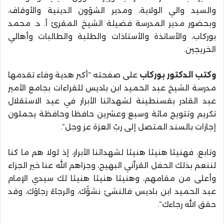
والسيد والي الولاية، ومدير الشؤون الدينية والأوقاف،
وبحضور مدير المدرسة فضيلة الشيخ المقرئ أ. د. محمد
بوركاب، والأساتذة والأستاذات والطلبة والطالبات وأهالي
الخريجين.
وكتب الدكتور بوركاب
على صفحته “أكبر هدية وفاء تقدمها
مدرسة الشيخ عبد الحميد ابن باديس للقراءات بجامع الأمير
عبد القادر بقسنطينة لشهدائنا الأبرار في عيد الاستقلال
تكريم وتتويج مائة وسبع وعشرين حافظا وحافظة يحملون
إجازات بالسند المتصل إلى ربّ العزة عز وجل”.
وتابع، فهنيئا هنيئا هنيئا لشهدائنا الأبرار، إذ لولا هم ما كنا
لننعم بذلك الحفل القرٱني البهيج، وجزاهم الله عنا خير الجزاء
وأعلى من مقامهم، وهنيئا هنيئا هنيئا لك سيدي الإمام
عبد الحميد ابن باديس فالنشئ نشؤُك، والرجاءُ رجاؤك، وقد
حقق الله رجاءك”.