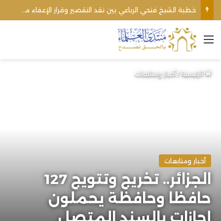
خطبة الشيخ فتحي الرباعي بين نقد التقصير وقرار الإعفاء من منبره
القائمة
الرئيسية
/
أخبار ومتابعات
أخبار ومتابعات
الجزائر.. تخريج وتتويج 127
حافظا وحافظة يحملون
إجازات بالسند المتصل