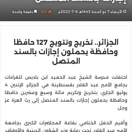
الأربعاء 7 ذو الحجة 1443هـ 6-7-2022م
612
دقيقة واحدة
الجزائر.. تخريج وتتويج 127 حافظا
وحافظة يحملون إجازات بالسند
المتصل
احتفلت مدرسة الشيخ عبد الحميد ابن باديس للقراءات
بجامع الأمير عبد القادر بقسنطينة في الجزائر، الإثنين 4
يوليو الجاري، بتخريج وتكريم مائة وسبع وعشرين حافظا
وحافظة يحملون إجازات بالسند المتصل إلى ربّ العزة عز
وجل.
وأقيم الحفل الختامي بقاعة المحاضرات الكبرى بجامعة
الأمير عبد القادر، تحت رعاية وزير الشؤون الدينية والأوقاف،