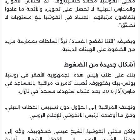
مفتي أنغوشيا، محمد ختشيتيروف: “تم اختلاس الأموال،
والمدارس الدينية لا تحصل على تمويل، والأئمة ما عادوا
يتقاضون مرتباتهم. الفساد في أنغوشيا بلغ مستويات لا
تصدَّق”.
ويضيف: “لأننا نفضح الفساد”، تردُّ السلطات بممارسة مزيد
من الضغوط على الهيئات الدينية.
أشكال جديدة من الضغوط
بناء على طلب رئيس هذه الجمهورية الأفقر في روسيا،
يونس-بيك يفكوروف، نُصبت كاميرات مراقبة بالمساجد في
مارس/آذار 2016، بعد اعتداء استهدف مسجداً في نازران.
وتهدف المراقبة إلى الحؤول دون تسييس الخطاب الديني،
وفق ما أوضحه الرئيس الأنغوشي للإعلام الروسي.
ولكن مفتي أنغوشيا، الشيخ عيسى خمخوييف، وجَّه إلى
ممثل الرئيس الروسي في القوقاز الشمالي، أوليغ