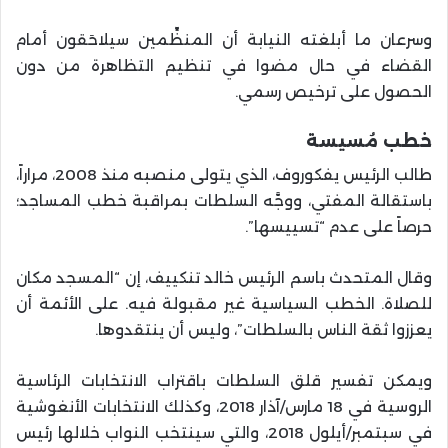
وسرعان ما أبلغته النيابة أن المنظِّمين سيلاحَقون أمام
القضاء في حال مضوا في تنظيم التظاهرة من دون
الحصول على ترخيص رسمي.
خطب مُسيسة
طالب الرئيس يفكوروف، الذي يتولى منصبه منذ 2008، مراراً،
باستقالة المفتي، ووجَّه السلطات بمراقبة خطب المساجد؛
حرصاً على عدم “تسييسها”.
وقال المتحدث باسم الرئيس خالد تنكييف، إن “المسجد مكان
للصلاة. الخطب السياسية غير مقبولة فيه. على الأئمة أن
يعززوا ثقة الناس بالسلطات”، وليس أن ينتقدوها.
ويمكن تفسير قلق السلطات باقتراب الانتخابات الرئاسية
الروسية في 18 مارس/آذار 2018، وكذلك الانتخابات الأنغوشية
في سبتمبر/أيلول 2018، والتي سينتخب النواب خلالها رئيس