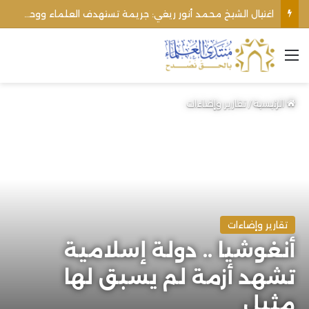
اغتيال الشيخ محمد أنور ريغي: جريمة تستهدف العلماء ووحدة المجتمع
القائمة
الرئيسية
/
تقارير وإضاءات
تقارير وإضاءات
أنغوشيا .. دولة إسلامية
تشهد أزمة لم يسبق لها
مثيل