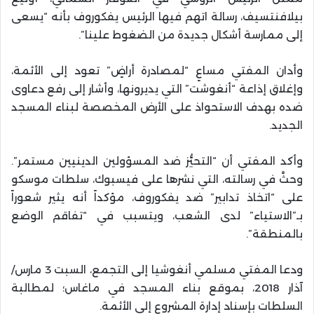
بيلافنتسيف، رسالة اتهم فيها الرئيس يفكوروف بأنه “يسعى
إلى ممارسة أشكال جديدة من الضغوط علينا”.
وأدان المفتي مساعٍ “لمصادرة أراضٍ” تعود إلى الأئمة،
وإغلاق إذاعة “أنغوشت” التي يديرونها، وأشار إلى رفع دعاوى
ضده بهدف الاستحواذ على الأرض المخصصة لبناء المسجد
الجديد.
وأكد المفتي أن “التحيُّز ضد المسؤولين الدينيين مستمر”.
وحثَّ في رسالته، التي نشرها على فيسبوك، سلطات موسكو
على “اتخاذ تدابير” ضد يفكوروف، مؤكداً أنه يثير شعوراً
بـ”الاستياء” لدى الشعب، ويتسبب في “تفاقم الوضع
بالمنطقة”.
ودعا المفتي مسلمي أنغوشيا إلى التجمع، السبت 3 مارس/
آذار 2018، بموقع بناء المسجد في ماغاس؛ لمطالبة
السلطات بإسناد إدارة المشروع إلى الأئمة.