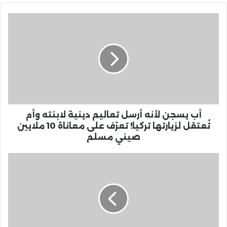
أب يسجن لأنه أرسل تعاليم دينية لابنته وأم
تُعتقل لزيارتها تركيا! تعرّف على معاناة 10 ملايين
صيني مسلم