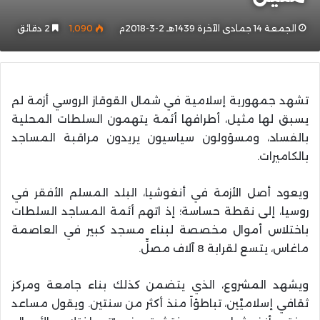
الجمعة 14 جمادى الآخرة 1439هـ 2-3-2018م
1٬090
2 دقائق
تشهد جمهورية إسلامية في شمال القوقاز الروسي أزمة لم
يسبق لها مثيل، أطرافها أئمة يتهمون السلطات المحلية
بالفساد، ومسؤولون سياسيون يريدون مراقبة المساجد
بالكاميرات.
ويعود أصل الأزمة في أنغوشيا، البلد المسلم الأفقر في
روسيا، إلى نقطة حساسة؛ إذ اتهم أئمة المساجد السلطات
باختلاس أموال مخصصة لبناء مسجد كبير في العاصمة
ماغاس، يتسع لقرابة 8 آلاف مصلٍّ.
ويشهد المشروع، الذي يتضمن كذلك بناء جامعة ومركز
ثقافي إسلاميَّين، تباطؤاً منذ أكثر من سنتين. ويقول مساعد