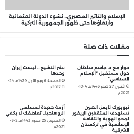
الإسلام والتاثير المصيري.. نشوء الدولة العثمانية
وارتقاؤها حتى ظهور الجمهورية التركية
مقالات ذات صلة
حوار مع د. جاسم سلطان
نشر التشيع .. ليست إيران
حول مستقبل “الإسلام
وحدها
السياسي”
الجمعة 6 ربيع الأول 1439هـ 24-
الأثنين 27 صفر 1443هـ 4-10-
11-2017م
2021م
نيويورك تايمز: الصين
أزمة جديدة لمسلمي
تستهدف المثقفين الإيغور
الروهنجيا.. تعاطفك لا يكفي
لمحو الهوية والثقافة
الخميس 25 محرم 1443هـ 2-9-
الإسلامية في تركستان
2021م
الشرقية