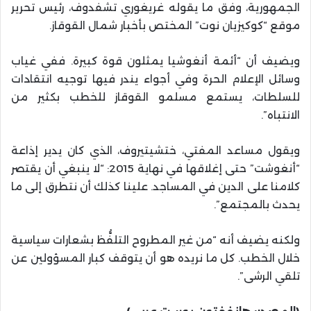
الجمهورية، وفق ما يقوله غريغوري تشفدوف، رئيس تحرير
موقع “كوكيزيان نوت” المختص بأخبار شمال القوقاز.
ويضيف أن “أئمة أنغوشيا يمثلون قوة كبيرة. ففي غياب
وسائل الإعلام الحرة وفي أجواء يندر فيها توجيه انتقادات
للسلطات، يستمع مسلمو القوقاز للخطب بكثير من
الانتباه”.
ويقول مساعد المفتي، ختشيتيروف، الذي كان يدير إذاعة
“أنغوشت” حتى إغلاقها في نهاية 2015: “لا ينبغي أن يقتصر
كلامنا على الدين في المساجد. علينا كذلك أن نتطرق إلى ما
يحدث بالمجتمع”.
ولكنه يضيف أنه “من غير المطروح التلفُّظ بشعارات سياسية
خلال الخطب. كل ما نريده هو أن يتوقف كبار المسؤولين عن
تلقي الرشى”.