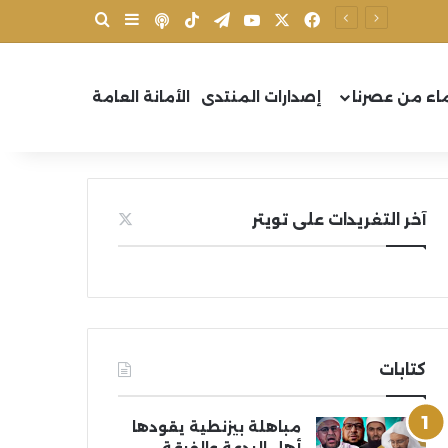
X
فيسبوك
يوتيوب
تيلقرام
‫TikTok
بودكاست
بحث عن
إضافة عمود جانب
اء من عصرنا
إصدارات المنتدى
الأمانة العامة
آخر التغريدات على تويتر
كتابات
مباهلة بيزنطية يقودها