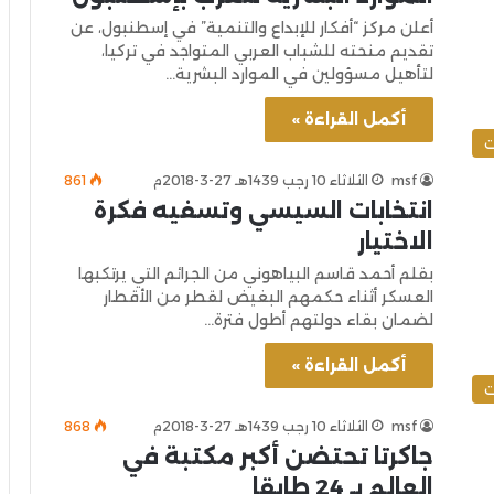
أعلن مركز “أفكار للإبداع والتنمية” في إسطنبول، عن
تقديم منحته للشباب العربي المتواجد في تركيا،
لتأهيل مسؤولين في الموارد البشرية…
أكمل القراءة »
ت
msf
الثلاثاء 10 رجب 1439هـ 27-3-2018م
861
انتخابات السيسي وتسفيه فكرة
الاختيار
بقلم أحمد قاسم البياهوني من الجرائم التي يرتكبها
العسكر أثناء حكمهم البغيض لقطر من الأقطار
لضمان بقاء دولتهم أطول فترة…
أكمل القراءة »
ت
msf
الثلاثاء 10 رجب 1439هـ 27-3-2018م
868
جاكرتا تحتضن أكبر مكتبة في
العالم بـ 24 طابقا