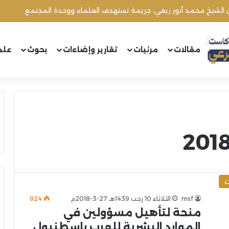
ل الشيخ محمد أنور ريغي: جريمة تستهدف العلماء ووحدة المجتمع
مقالات
مرئيات
تقارير وإضاءات
بحوث
علم
ت
msf
الثلاثاء 10 رجب 1439هـ 27-3-2018م
924
منحة لتأهيل مسؤولين في
الموارد البشرية للعرب بإسطنبول