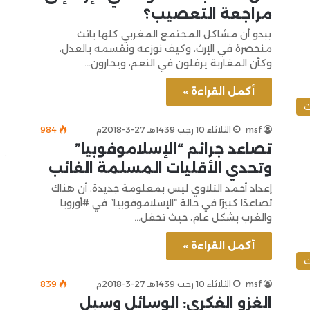
مراجعة التعصيب؟
يبدو أن مشاكل المجتمع المغربي كلها باتت
منحصرة في الإرث، وكيف نوزعه ونقسمه بالعدل،
وكأن المغاربة يرفلون في النعم، ويحارون…
أكمل القراءة »
ت
msf
الثلاثاء 10 رجب 1439هـ 27-3-2018م
984
تصاعد جرائم “الإسلاموفوبيا”
وتحدي الأقليات المسلمة الغائب
إعداد أحمد التلاوي ليس بمعلومة جديدة، أن هناك
تصاعدًا كبيرًا في حالة “الإسلاموفوبيا” في #أوروبا
والغرب بشكل عام، حيث تحفل…
أكمل القراءة »
ت
msf
الثلاثاء 10 رجب 1439هـ 27-3-2018م
839
الغزو الفكري: الوسائل وسبل