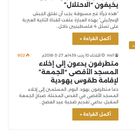
يخيفون “الاحتلال”
“هذه جرأة غير مسبوقة يجب أن تقلق الجيش
الإسرائيلي” بهذه العبارة علقت القناة الثانية العبرية
على تسلل 4 فلسطينيين داخل…
أكمل القراءة »
ت
msf
الثلاثاء 10 رجب 1439هـ 27-3-2018م
902
متطرفون يدعون إلى إخلاء
المسجد الأقصى “الجمعة”
لإقامة طقوس يهودية
دعا متطرفون يهود، اليوم، المسلمين إلى إخلاء
المسجد الأقصى في القدس المحتلة، صباح الجمعة
المقبل، بداعي تقديم ضحية عيد الفصح…
أكمل القراءة »