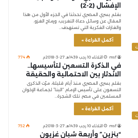
الإفشال (2-2)
بقلم يسري المصري تحدثنا في الجزء الأول من هذا
المقال عن وسائل دعاة التغريب، ورماح الغزو،
والغارات الفكرية التي تستهدف…
أكمل القراءة »
ت
msf
الثلاثاء 10 رجب 1439هـ 27-3-2018م
774
في الذكرة التسعين لتأسيسها..
الاندثار بين الاحتمالية والحقيقة
بقلم يسري المصري منذ أيام قليلة، مرّت الذكرى
التسعون على تأسيس الإمام “البنا” لجماعة الإخوان
المسلمين في مصر، تلك الشجرة…
أكمل القراءة »
ت
msf
الثلاثاء 10 رجب 1439هـ 27-3-2018م
752
“بنزين” وأربعة شبان غزيون