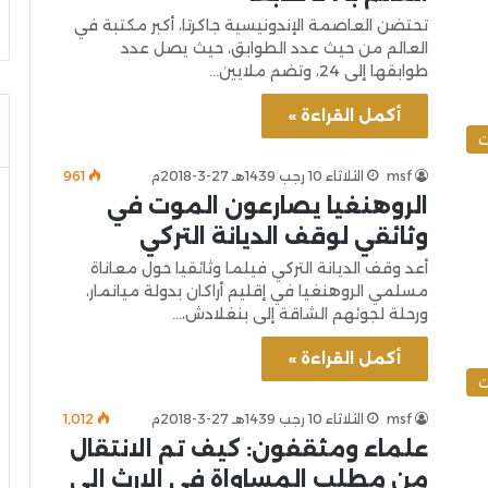
تحتضن العاصمة الإندونيسية جاكرتا، أكبر مكتبة في
العالم من حيث عدد الطوابق، حيث يصل عدد
طوابقها إلى 24، وتضم ملايين…
أكمل القراءة »
ت
msf
الثلاثاء 10 رجب 1439هـ 27-3-2018م
961
الروهنغيا يصارعون الموت في
وثائقي لوقف الديانة التركي
أعد وقف الديانة التركي فيلما وثائقيا حول معاناة
مسلمي الروهنغيا في إقليم أراكان بدولة ميانمار،
ورحلة لجوئهم الشاقة إلى بنغلادش،…
أكمل القراءة »
ت
msf
الثلاثاء 10 رجب 1439هـ 27-3-2018م
1٬012
علماء ومثقفون: كيف تم الانتقال
من مطلب المساواة في الإرث إلى