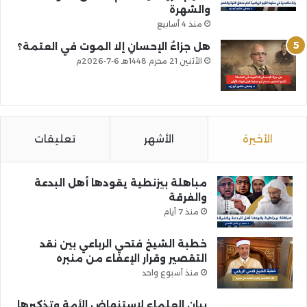
والشهرة
منذ 4 أسابيع
هل جزاءُ الإحسانِ إلا الموت في العتمة؟
الأثنين 21 محرم 1448هـ 6-7-2026م
الأخيرة
الأشهر
تعليقات
مباهلة بيزنطية يقودها أهل البدعة
والفرقة
منذ 7 أيام
خطبة الشيخ فتحي الرباعي بين نقد
التقصير وقرار الإعفاء من منبره
منذ أسبوع واحد
بيان العلماء لاستنهاض الأمة وتذكيرها