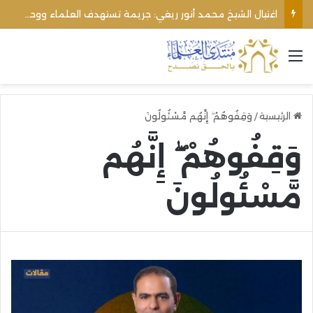
اغتيال الشيخ محمد أنور ريغي: جريمة تستهدف العلماء ووحدة المجتمع
القائمة
الرئيسية
/
وَقِفُوهُمْ ۖ إِنَّهُم مَّسْئُولُونَ
وَقِفُوهُمْ ۖ إِنَّهُم
مَّسْئُولُونَ