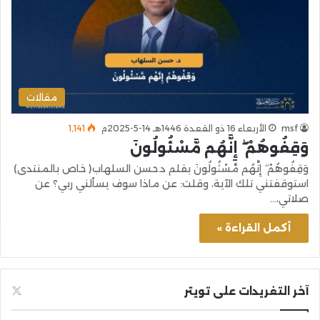
مقالات
msf
الأربعاء 16 ذو القعدة 1446هـ 14-5-2025م
1٬141
وَقِفُوهُمْ ۖ إِنَّهُم مَّسْئُولُونَ
وَقِفُوهُمْ ۖ إِنَّهُم مَّسْئُولُونَ بقلم د.حسن السلهاب( خاص بالمنتدى)
استوقفتني تلك الآية، وقلت: عن ماذا سوف يسألني ربي؟ عن
صلاتي،…
أكمل القراءة »
آخر التغريدات على تويتر