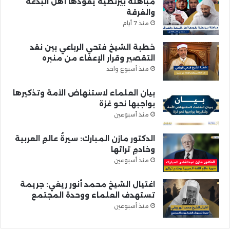
مباهلة بيزنطية يقودها أهل البدعة
والفرقة
منذ 7 أيام
خطبة الشيخ فتحي الرباعي بين نقد
التقصير وقرار الإعفاء من منبره
منذ أسبوع واحد
بيان العلماء لاستنهاض الأمة وتذكيرها
بواجبها نحو غزة
منذ أسبوعين
الدكتور مازن المبارك: سيرةُ عالمِ العربية
وخادمِ تراثها
منذ أسبوعين
اغتيال الشيخ محمد أنور ريغي: جريمة
تستهدف العلماء ووحدة المجتمع
منذ أسبوعين