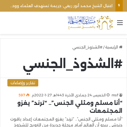
اغتيال الشيخ محمد أنور ريغي: جريمة تستهدف العلماء ووحدة المجتمع
القائمة
الرئيسية
/
#الشذوذ_الجنسي
#الشذوذ_الجنسي
تقارير وإضاءات
msf
الخميس 24 جمادى الآخرة 1443هـ 27-1-2022م
597
“أنا مسلم ومثلي الجنس”.. “ترند” يغزو
المجتمعات
“أنا مسلم ومثلي الجنس”.. “ترند” يغزو المجتمعات إعداد ياقوت
دندشي يبدو أن العالم أمام مرحلة جديدة من الترويج للشذوذ