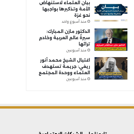
بيان العلماء لاستنهاض
الأمة وتذكيرها بواجبها
نحو غزة
منذ أسبوع واحد
الدكتور مازن المبارك:
سيرةُ عالمِ العربية وخادمِ
تراثها
منذ أسبوعين
اغتيال الشيخ محمد أنور
ريغي: جريمة تستهدف
العلماء ووحدة المجتمع
منذ أسبوعين