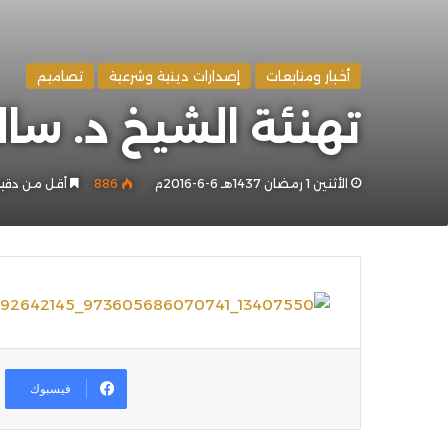
أخبار ومتابعات
إصدارات دينية وشرعية
تصاميم
تهنئة الشيخ د. س
الأثنين 1 رمضان 1437هـ 6-6-2016م
886
أقل من دقي
فيسبوك