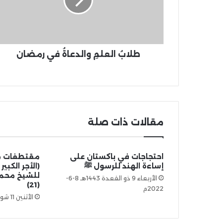
طلابُ العلمِ والدعاةُ في رمضان
مقالات ذات صلة
احتجاجات في باكستان على
مقتطفات مخ
إساءة الهند للرسول ﷺ
(الأجر الكبي
للشيخ محم
الأربعاء 9 ذو القعدة 1443هـ 8-6-
(21)
2022م
الأثنين 11 شوال 1439هـ 25-6-2018م