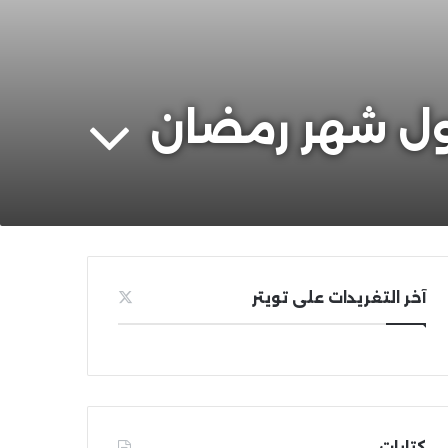
لول شهر رمضان
آخر التغريدات على تويتر
كتابات