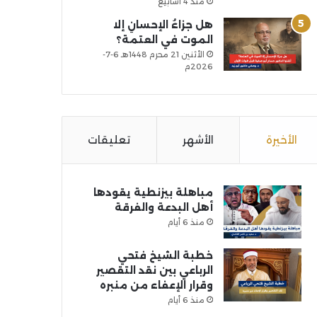
منذ 4 أسابيع
هل جزاءُ الإحسانِ إلا
الموت في العتمة؟
الأثنين 21 محرم 1448هـ 6-7-
2026م
الأخيرة
الأشهر
تعليقات
مباهلة بيزنطية يقودها
أهل البدعة والفرقة
منذ 6 أيام
خطبة الشيخ فتحي
الرباعي بين نقد التقصير
وقرار الإعفاء من منبره
منذ 6 أيام