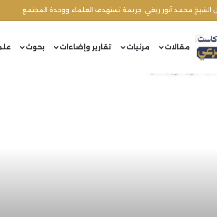
ال الشيخ محمد أنور ريغي: جريمة تستهدف العلماء ووحدة المجتمع
مقالات
مرئيات
تقارير وإضاءات
بحوث
علم
ناسبة حلول شهر رمضان