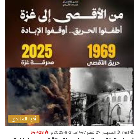
أخبار المنتدى
msf
الخميس 27 صفر 1447هـ 21-8-2025م
34٬428