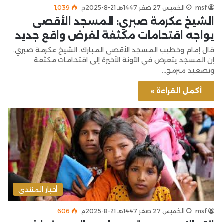
msf
الخميس 27 صفر 1447هـ 21-8-2025م
1٬039
الشيخ عكرمة صبري: المسجد الأقصى
يواجه اقتحامات مكثفة لفرض واقع جديد
قال إمام وخطيب المسجد الأقصى المبارك، الشيخ عكرمة صبري،
إن المسجد يتعرض في الآونة الأخيرة إلى اقتحامات مكثفة
وتصعيد مبرمج…
أكمل القراءة »
أخبار المنتدى
msf
الخميس 27 صفر 1447هـ 21-8-2025م
606