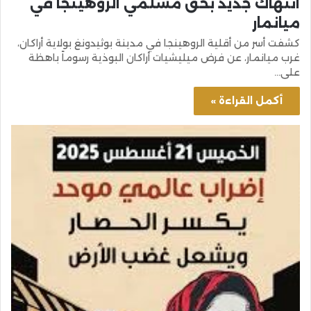
انتهاك جديد بحق مسلمي الروهينجا في
ميانمار
كشفت أسر من أقلية الروهينجا في مدينة بوثيدونغ بولاية أراكان،
غرب ميانمار، عن فرض ميليشيات أراكان البوذية رسوماً باهظة
على…
أكمل القراءة »