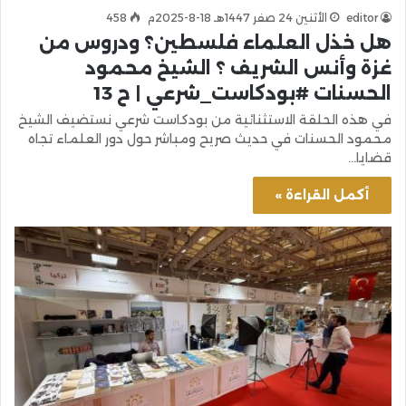
editor
الأثنين 24 صفر 1447هـ 18-8-2025م
458
هل خذل العلماء فلسطين؟ ودروس من
غزة وأنس الشريف ؟ الشيخ محمود
الحسنات #بودكاست_شرعي | ح 13
في هذه الحلقة الاستثنائية من بودكاست شرعي نستضيف الشيخ
محمود الحسنات في حديث صريح ومباشر حول دور العلماء تجاه
قضايا…
أكمل القراءة »