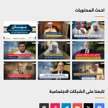
احدث المحتويات
تابعنا على الشبكات الاجتماعية
X
فيسبوك
يوتيوب
تيلقرام
‫TikTok
بودكاست