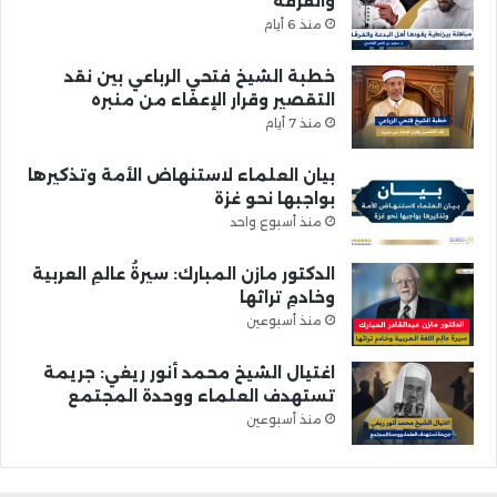
والفرقة
منذ 6 أيام
خطبة الشيخ فتحي الرباعي بين نقد
التقصير وقرار الإعفاء من منبره
منذ 7 أيام
بيان العلماء لاستنهاض الأمة وتذكيرها
بواجبها نحو غزة
منذ أسبوع واحد
الدكتور مازن المبارك: سيرةُ عالمِ العربية
وخادمِ تراثها
منذ أسبوعين
اغتيال الشيخ محمد أنور ريغي: جريمة
تستهدف العلماء ووحدة المجتمع
منذ أسبوعين