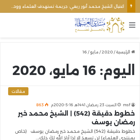
اغتيال الشيخ محمد أنور ريغي: جريمة تستهدف العلماء ووحدة المجتمع
القائمة
الرئيسية
/
2020
/
مايو
/
16
اليوم:
16 مايو، 2020
مقالات
msf
السبت 23 رمضان 1441هـ 16-5-2020م
863
خطوط دقيقة (542) | الشيخ محمد خير
رمضان يوسف
خطوط دقيقة (542) الشيخ محمد خير رمضان يوسف (خاص
بمنتدى العلماء) لن تسعدَ إلا إذا أرادَ الله لكَ ذلك،…