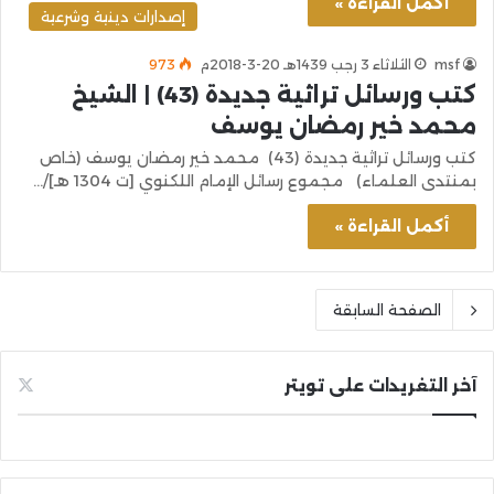
أكمل القراءة »
إصدارات دينية وشرعية
msf
الثلاثاء 3 رجب 1439هـ 20-3-2018م
973
كتب ورسائل تراثية جديدة (43) | الشيخ
محمد خير رمضان يوسف
كتب ورسائل تراثية جديدة (43) محمد خير رمضان يوسف (خاص
بمنتدى العلماء) مجموع رسائل الإمام اللكنوي [ت 1304 هـ]/…
أكمل القراءة »
الصفحة السابقة
آخر التغريدات على تويتر