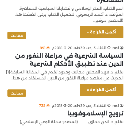
اسم الكتاب: الفكر الإسلامي و قضايانا السياسية المعاصرة.
المؤلف: د. أحمد الريسوني. لتحميل الكتاب يرجى الضغط هنا.
(المصدر: موقع…
أكمل القراءة »
مقالات
msf
الثلاثاء 3 رجب 1439هـ 20-3-2018م
891
السياسة الشرعية في مراعاة النفور من
الدين عند تطبيق الأحكام الشرعية
بقلم د. فهد العجلان مجالات وحدود تقدم في المقالة السابقة[1]
الحديث عن مقصد مراعاة النفور من الدين المستفاد من هذا…
أكمل القراءة »
مقالات
msf
الثلاثاء 3 رجب 1439هـ 20-3-2018م
735
ترويج الإسلاموفوبيا
بقلم د. اندي حجازي (المصدر: مجلة الوعي الإسلامي)