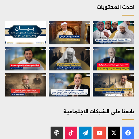
احدث المحتويات
تابعنا على الشبكات الاجتماعية
X
فيسبوك
يوتيوب
تيلقرام
‫TikTok
بودكاست