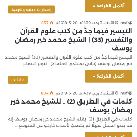
أكمل القراءة »
إصدارات دينية وشرعية
msf
الثلاثاء 3 رجب 1439هـ 20-3-2018م
837
التيسير فيما جدَّ من كتب علوم القرآن
والتفسير (33) | الشيخ محمد خير رمضان
يوسف
التيسير فيما جدَّ من كتب علوم القرآن والتفسير (33) الشيخ محمد
خير رمضان يوسف (خاص بمنتدى العلماء) تنوير البصائر…
أكمل القراءة »
مقالات
msf
الثلاثاء 3 رجب 1439هـ 20-3-2018م
804
كلمات في الطريق (2) .. للشيخ محمد خير
رمضان يوسف
كلمات في الطريق (2) بقلم الشيخ محمد خير رمضان يوسف إنه
قد يبدو العملُ سهلًا ثم يصعبُ لأسبابٍ خارجةٍ عن المتوقع،…