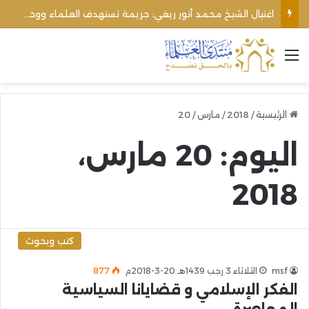
اغتيال الشيخ محمد أنور ريغي: جريمة تستهدف العلماء ووحدة المجتمع
القائمة
الرئيسية
/
2018
/
مارس
/
20
اليوم:
20 مارس،
2018
كتب وبحوث
msf
الثلاثاء 3 رجب 1439هـ 20-3-2018م
877
الفكر الإسلامي و قضايانا السياسية
المعاصرة