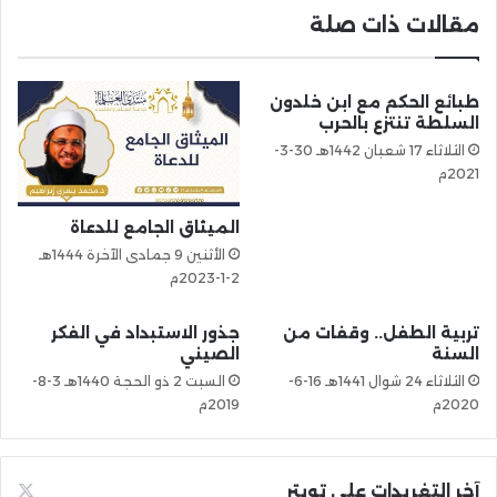
مقالات ذات صلة
طبائع الحكم مع ابن خلدون
السلطة تنتزع بالحرب
الثلاثاء 17 شعبان 1442هـ 30-3-
2021م
‏الميثاق الجامع للدعاة
الأثنين 9 جمادى الآخرة 1444هـ
2-1-2023م
تربية الطفل.. وقفات من
جذور الاستبداد في الفكر
السنة
الصيني
الثلاثاء 24 شوال 1441هـ 16-6-
السبت 2 ذو الحجة 1440هـ 3-8-
2020م
2019م
آخر التغريدات على تويتر