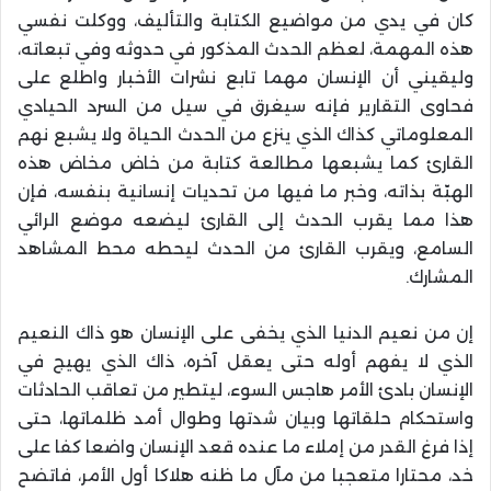
كان في يدي من مواضيع الكتابة والتأليف، ووكلت نفسي
هذه المهمة، لعظم الحدث المذكور في حدوثه وفي تبعاته،
وليقيني أن الإنسان مهما تابع نشرات الأخبار واطلع على
فحاوى التقارير فإنه سيغرق في سيل من السرد الحيادي
المعلوماتي كذاك الذي ينزع من الحدث الحياة ولا يشبع نهم
القارئ كما يشبعها مطالعة كتابة من خاض مخاض هذه
الهبّة بذاته، وخبر ما فيها من تحديات إنسانية بنفسه، فإن
هذا مما يقرب الحدث إلى القارئ ليضعه موضع الرائي
السامع، ويقرب القارئ من الحدث ليحطه محط المشاهد
المشارك.
إن من نعيم الدنيا الذي يخفى على الإنسان هو ذاك النعيم
الذي لا يفهم أوله حتى يعقل آخره، ذاك الذي يهيج في
الإنسان بادئ الأمر هاجس السوء، ليتطير من تعاقب الحادثات
واستحكام حلقاتها وبيان شدتها وطوال أمد ظلماتها، حتى
إذا فرغ القدر من إملاء ما عنده قعد الإنسان واضعا كفا على
خد، محتارا متعجبا من مآل ما ظنه هلاكا أول الأمر، فاتضح