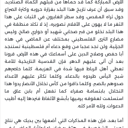
الأرض المباركة كما قد حماها من قبلهم الكماة الصناديد،
وقد سبق أن عرف تاريخ هذا البلد بغزارة حروبه وكثرة الصراع
حول ثراه المقدس، وقد سطر الغابرون في الثبات على هذا
الثغر ما لا يهون على الأفلام تصويره،، إذ لا تكاد منطقة في
هذا البلد تخلو من قبر صحابي شهيد أو حواري صالح، وليس
مضارع الثرى الفلسطيني بمختلف عن الماضي في هذه
الجزئية، ولن تجد عجبا من وقع دعاء أم فلسطينية تستنجد
أبا حفص وصلاح الدين على أسماعك في هذه الأرض، قرونا
بعد أن أتى عليهم الدهر، فإن القدسية التاريخية للأمة
تعطي أهل الرباط فيها شدة في العزيمة، كلما حاصرهم
شبح اليأس طردوه بالدعاء، وكلما تكاثر عليهم الأعداء
صدوهم بالصبر، وكلما ذاقوا من كأس تخاذل الأنصار ردوا هذا
التخاذل بابتسامة صفراء كما تفعل أم بابن عاق ما
استسلمت لعقوقه يرميها بأبشع الألفاظ فتردها إليه أطيب
الدعوات، ولله الأمر كله.
أما بعد، فإن هذه المذكرات التي أضعها بين يديك هي نتاج
تجربتي الشخصية في هبّة رمضان (مايو/أيار الماضي) في