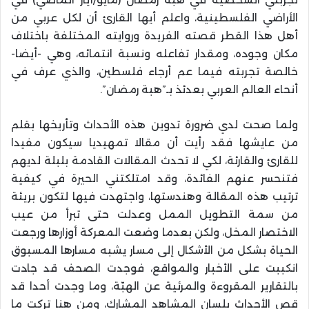
الأراضي الفلسطينية، واعلم أيها القارئ أن لكل عربي من
أهل هذا القطر قصته الفريدة وروايته المختلفة باختلاف
مكان وجوده، ومقدار تفاعله ونسبة انتمائه، وهي -أيضا-
خالصة تجربته فيما عم أرجاء فلسطين، والذي عرف في
أنحاء العالم العربي بعدئذ بـ”هبة رمضان”.
ولما صحت لدي ضرورة تدوين هذه الأحداث وتأريخها بقلم
من عايشها فقد رأيت أن مقالا تمهيديا سيكون مفيدا
للقارئ والقارئة، لكي لا تحدث المقالات القادمة بلبلة لديهم
فتنحسر عنهم الفائدة، وقد امتلكتني الحيرة في كيفية
ترتيب هذه المقالة وهندستها، واجتهدت فيها لتكون بريئة
من سمة التطويل الممل وعدلت حتى تبرأ من عيب
الاختصار المخل، ولكن بعدما وضعت المعركة أوزارها ورجعت
الحياة بشكل من الأشكال إلى مسار يشبه مسارها المسبوق
انكببت على الأخبار والمواقع، فوجدت الصحف قد جادت
بالتقارير المقروءة والمرئية عن الهبّة، وما وجدت أحدا قد
قص الأحداث بلسان المشاهد المشارك، ومن هنا تركت ما