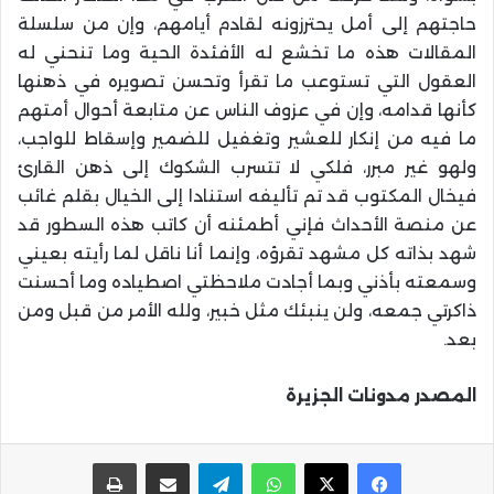
حاجتهم إلى أمل يحترزونه لقادم أيامهم، وإن من سلسلة
المقالات هذه ما تخشع له الأفئدة الحية وما تنحني له
العقول التي تستوعب ما تقرأ وتحسن تصويره في ذهنها
كأنها قدامه، وإن في عزوف الناس عن متابعة أحوال أمتهم
ما فيه من إنكار للعشير وتغفيل للضمير وإسقاط للواجب،
ولهو غير مبرر، فلكي لا تتسرب الشكوك إلى ذهن القارئ
فيخال المكتوب قد تم تأليفه استنادا إلى الخيال بقلم غائب
عن منصة الأحداث فإني أطمئنه أن كاتب هذه السطور قد
شهد بذاته كل مشهد تقرؤه، وإنما أنا ناقل لما رأيته بعيني
وسمعته بأذني وبما أجادت ملاحظتي اصطياده وما أحسنت
ذاكرتي جمعه، ولن ينبئك مثل خبير، ولله الأمر من قبل ومن
بعد.
المصدر مدونات الجزيرة
واتساب
تيلقرام
مشاركة عبر البريد
طباعة