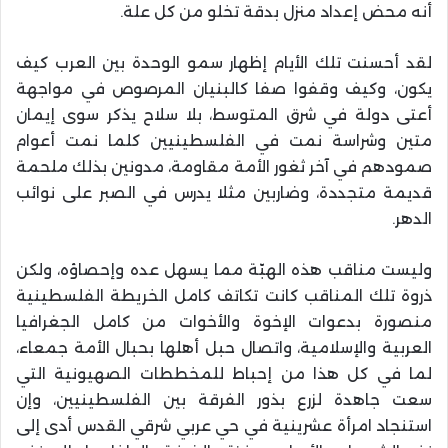
أنه محض إعداد منزل بدقة تخلو من كل علة.
لقد أحسنت تلك الأيام إظهار سمو الوحدة بين العرب كيف
يكون، وكيف وقفوا صفا كالبنيان المرصوص في مواجهة
أعتى دولة في شرق المتوسط، بلا سلاح يذكر سوى إيمان
متين وشراسة نمت في الفلسطينيين كلما نمت أعوام
صمودهم في آخر ثغور الأمة مقاومة، مدونين بذلك ملحمة
قديمة متجددة، وضاربين مثلا يدرس في الصبر على نوائب
الدهر.
وليست مناقب هذه الهبّة مما يسهل عده وإحصاؤه، ولكن
ذروة تلك المناقب كانت تكاتف كامل الخريطة الفلسطينية
منصورة بدعوات الإخوة والأخوات من كامل الجغرافيا
العربية والإسلامية، واتصال حبل أهلها بحبال الأمة جمعاء،
لما في كل هذا من إحباط للمخططات الصهيونية التي
سعت جاهدة لزرع بذور الفرقة بين الفلسطينيين، وإن
استنجاد امرأة عشرينية في حي عربي شرقي القدس أدى إلى