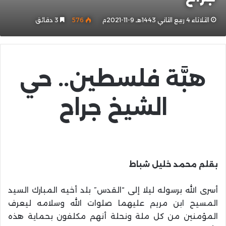
الثلاثاء 4 ربيع الثاني 1443هـ 9-11-2021م
576
3 دقائق
هبَّة فلسطين.. حي
الشيخ جراح
بقلم محمد خليل شباط
أسرى الله برسوله ليلا إلى “القدس” بلد أخيه المبارك السيد
المسيح ابن مريم عليهما صلوات الله وسلامه ليعرف
المؤمنين من كل ملة ونحلة أنهم مكلفون بحماية هذه