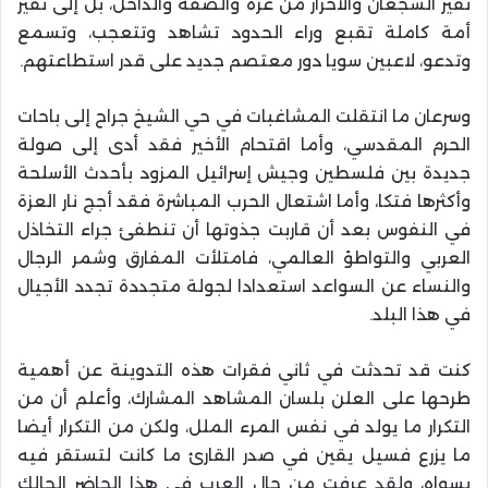
نفير الشجعان والأحرار من غزة والضفة والداخل، بل إلى نفير
أمة كاملة تقبع وراء الحدود تشاهد وتتعجب، وتسمع
وتدعو، لاعبين سويا دور معتصم جديد على قدر استطاعتهم.
وسرعان ما انتقلت المشاغبات في حي الشيخ جراح إلى باحات
الحرم المقدسي، وأما اقتحام الأخير فقد أدى إلى صولة
جديدة بين فلسطين وجيش إسرائيل المزود بأحدث الأسلحة
وأكثرها فتكا، وأما اشتعال الحرب المباشرة فقد أجج نار العزة
في النفوس بعد أن قاربت جذوتها أن تنطفئ جراء التخاذل
العربي والتواطؤ العالمي، فامتلأت المفارق وشمر الرجال
والنساء عن السواعد استعدادا لجولة متجددة تجدد الأجيال
في هذا البلد.
كنت قد تحدثت في ثاني فقرات هذه التدوينة عن أهمية
طرحها على العلن بلسان المشاهد المشارك، وأعلم أن من
التكرار ما يولد في نفس المرء الملل، ولكن من التكرار أيضا
ما يزرع فسيل يقين في صدر القارئ ما كانت لتستقر فيه
بسواه، ولقد عرفت من حال العرب في هذا الحاضر الحالك