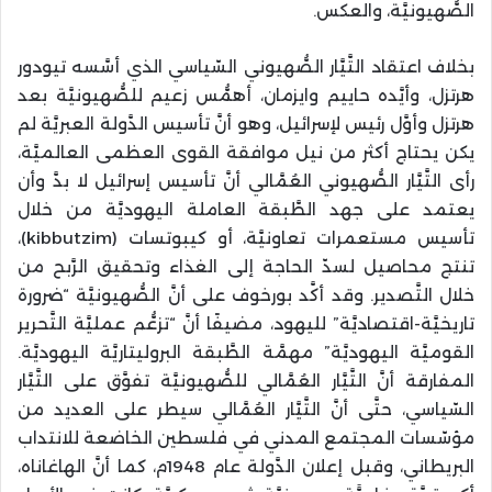
الصُّهيونيَّة، والعكس.
بخلاف اعتقاد التَّيَّار الصُّهيوني السّياسي الذي أسَّسه تيودور
هرتزل، وأيَّده حاييم وايزمان، أهمُّس زعيم للصُّهيونيَّة بعد
هرتزل وأوَّل رئيس لإسرائيل، وهو أنَّ تأسيس الدَّولة العبريَّة لم
يكن يحتاج أكثر من نيل موافقة القوى العظمى العالميَّة،
رأى التَّيَّار الصُّهيوني العُمَّالي أنَّ تأسيس إسرائيل لا بدَّ وأن
يعتمد على جهد الطَّبقة العاملة اليهوديَّة من خلال
تأسيس مستعمرات تعاونيَّة، أو كيبوتسات (kibbutzim)،
تنتج محاصيل لسدّ الحاجة إلى الغذاء وتحقيق الرَّبح من
خلال التَّصدير. وقد أكَّد بورخوف على أنَّ الصُّهيونيَّة “ضرورة
تاريخيَّة-اقتصاديَّة” لليهود، مضيفًا أنَّ “تزعُّم عمليَّة التَّحرير
القوميَّة اليهوديَّة” مهمَّة الطَّبقة البروليتاريَّة اليهوديَّة.
المفارقة أنَّ التَّيَّار العُمَّالي للصُّهيونيَّة تفوَّق على التَّيَّار
السّياسي، حتَّى أنَّ التَّيَّار العُمَّالي سيطر على العديد من
مؤسّسات المجتمع المدني في فلسطين الخاضعة للانتداب
البريطاني، وقبل إعلان الدَّولة عام 1948م، كما أنَّ الهاغاناه،