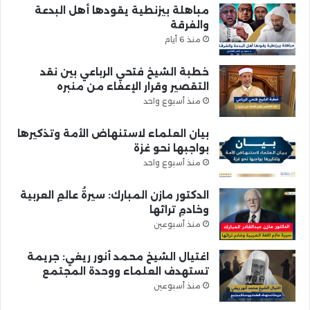
مباهلة بيزنطية يقودها أهل البدعة
والفرقة
منذ 6 أيام
خطبة الشيخ فتحي الرباعي بين نقد
التقصير وقرار الإعفاء من منبره
منذ أسبوع واحد
بيان العلماء لاستنهاض الأمة وتذكيرها
بواجبها نحو غزة
منذ أسبوع واحد
الدكتور مازن المبارك: سيرةُ عالمِ العربية
وخادمِ تراثها
منذ أسبوعين
اغتيال الشيخ محمد أنور ريغي: جريمة
تستهدف العلماء ووحدة المجتمع
منذ أسبوعين