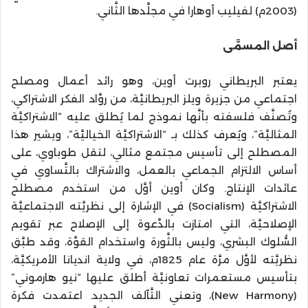
(2003م) لفيليب أوهارا في مجلَّدها الثَّاني.
أصل المسمَّى
يعتبر البريطاني روبرت أوين، وهو رائد أعمال ومصلح
اجتماعي من جزيرة ويلز البريطانيَّة، من روَّاد الفكر الاشتراكي،
وتُصنَّف فلسفته بأنَّها نموذج لما يُطلق عليه “الاشتراكيَّة
المثاليَّة”، ويُعرف كذلك بـ “الاشتراكيَّة الخياليَّة”، ويشير هذا
المصطلح إلى تأسيس مجتمع مثالي، لتقل طوباوي، على
أساس الالتزام الجماعي بالعمل، والاشتراك بالتَّساوي في
عائدات الإنتاج. وكان أوين أوَّل من استخدم مصطلح
الاشتراكيَّة (Socialism) في الإشارة إلى نظريَّته الاجتماعيَّة
الإصلاحيَّة، التي امتازت بالدَّعوة إلى الإصلاح عبر تقويم
السُّلوك البشري، وليس بالثَّورة واستخدام القوَّة، وقد طبَّق
نظريَّته لأوَّل مرَّة عام 1825م، في ولاية انديانا الأمريكيَّة،
بتأسيس مستعمرات تعاونيَّة أطلق عليها “نيو هارموني”
(New Harmony)، وتعني التَّآلف الجديد. اعتمدت فكرة