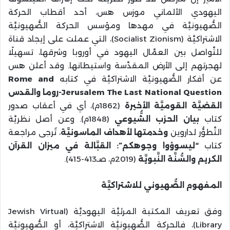
اليهودي الألماني موزس هس، أحد أقطاب الحركة
الصُّهيونيَّة في مهدها ومؤسس الحركة الصُّهيونيَّة
الاشتراكيَّة (Socialist Zionism)، التي عملت على إيجاد قناة
للتَّواصل بين العمَّال اليهود في أوروبا وشرقها، تسهيلًا
لهجرتهم إلى الأرض المقدَّسة واستيطانها. وقد أعلن هس
عن أفكار الصُّهيونيَّة الاشتراكيَّة في كتابه
Rome and
Jerusalem The Last National Question
-روما والقدس
القضيَّة القوميَّة الأخيرة
(1862م)، أي في أعقاب صدور
كتاب
بيان الحزب الشُّيوعي
(1848م). وعن أصل نظريَّة
التَّطوُّر لداروين
وخدمتها لأهداف الماسونيَّة
، تُرجى مراجعة
كتاب
“ليسوؤوا وجوهكم”: القبَّالة في ميزان القرآن
الكريم والسُّنَّة النَّبويَّة
(2019م، صـ413-415).
المفهوم الصُّهيوني للاشتراكيَّة
وفق تعريف المكتبة المرئيَّة اليهوديَّة (Jewish Virtual
Library)، فالحركة الصُّهيونيَّة الاشتراكيَّة، أو الصُّهيونيَّة