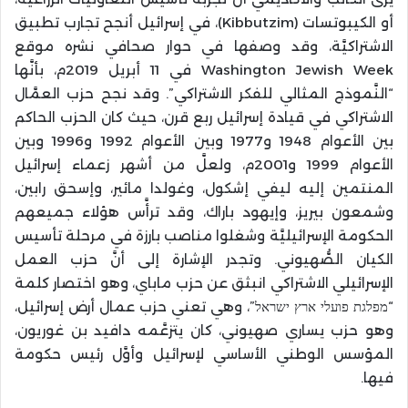
أو الكيبوتسات (Kibbutzim)، في إسرائيل أنجح تجارب تطبيق
الاشتراكيَّة، وقد وصفها في حوار صحافي نشره موقع
Washington Jewish Week في 11 أبريل 2019م، بأنَّها
“النَّموذج المثالي للفكر الاشتراكي”. وقد نجح حزب العمَّال
الاشتراكي في قيادة إسرائيل ربع قرن، حيث كان الحزب الحاكم
بين الأعوام 1948 و1977 وبين الأعوام 1992 و1996 وبين
الأعوام 1999 و2001م، ولعلَّ من أشهر زعماء إسرائيل
المنتمين إليه ليفي إشكول، وغولدا مائير، وإسحق رابين،
وشمعون بيريز، وإيهود باراك، وقد ترأَّس هؤلاء جميعهم
الحكومة الإسرائيليَّة وشغلوا مناصب بارزة في مرحلة تأسيس
الكيان الصُّهيوني. وتجدر الإشارة إلى أنَّ حزب العمل
الإسرائيلي الاشتراكي انبثق عن حزب ماباي، وهو اختصار كلمة
“מפלגת פועלי ארץ ישראל”، وهي تعني حزب عمال أرض إسرائيل،
وهو حزب يساري صهيوني، كان يتزعَّمه دافيد بن غوريون،
المؤسس الوطني الأساسي لإسرائيل وأوَّل رئيس حكومة
فيها.