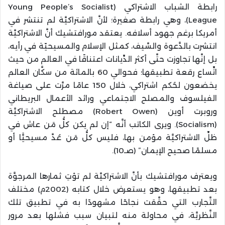
رابطة الشباب الاشتراكي (Young People’s Socialist
League)، وهي رابطة صغيرة؛ لأنَّ الاشتراكيَّة لم تنتشر في
أمريكا برغم جهود أسلافه. يعتقد مورافتشيك أنَّ الاشتراكيَّة
انتشرت بالدَّعوة والسَّيف، كمثل الإسلام والمسيحيّة في رأيه،
بل إنَّها تجاوزت حتَّى أكثر الدِّيانات اعتناقًا في العالم من حيث
اتِّساع رقعة تطبيقها؛ فحوالي 60 بالمائة من سكَّان العالم
يخضعون لحُكم اشتراكي، خلال 150 عامًا مرَّت على صياغة
الفيلسوف والمصلح الاجتماعي ورائد الأعمال البريطاني
وروبرت أوين (Robert Owen) مصطلح الاشتراكيَّة
(Socialism). ويرى الكاتب أنَّه “إن لم يكن كلُّ مَن عاش في
ظلِّ الاشتراكيَّة مؤمن بها، فليس كلُّ مَن عُدَّ مسيحيًّا أو
مسلمًا صحيح الإيمان” (صـ10).
ويعترف مورافتشيك بأنَّ الاشتراكيَّة لم تؤتِ ثمارها المرجوَّة
بعد تطبيقها، وهو يستعرض خلال كتابه (2002م) مختلف
التَّجارب التي حقَّقت نجاحًا مشهودًا به في تطبيق تلك
النَّظريَّة، في محاولة منه لتبيان سبب فشلها بعد مرور