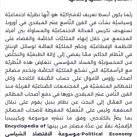
ربَّما يكون أبسط تعريف للاشتراكيَّة هو أنَّها نظريَّة اجتماعيَّة
وسياسيَّة نشأت في القرن التَّاسع عشر الميلادي في أوروبا،
تستهدف تكريس العدالة الاجتماعيَّة والمساواة بين أفراد
المجتمع، من خلال إنهاء الملكيَّات الخاصَّة، والقضاء على
الأنظمة الإقطاعيَّة، وحصْر الملكيَّة العامَّة لوسائل الإنتاج
في النّظام الحاكم؛ ممَّا يفضي إلى إزالة الطبقيَّة والتخلُّص
من المحسوبيَّة والفساد المؤسسي. تتعارض هذه النَّظريَّة
مع الرأسماليَّة، التي تشجّع الملكيَّة الخاصَّة، وتخدم مصالح
أصحاب رؤوس الأموال على حساب الطَّبقة الكادحة، وكان
للمظالم المتفشيَّة في المجتمعات الصّناعيَّة الغربيَّة منذ
القرن الثَّامن عشر الميلادي دورها في دفع أصحاب المظالم
من العمَّال إلى البحث عن نظام بديل يقوم على تبادُل
المنفعة، وليس على النَّفعيَّة المفرطة لأصحاب المصالح
بما يضرُّ بالكادحين، وفق ما تنشره موسوعة ويكيبيديا
الرَّقميَّة، نقلًا عن عدَّة مصادر، من بينها
of
Encyclopedia
Political Economy
-موسوعة الاقتصاد السّياسي