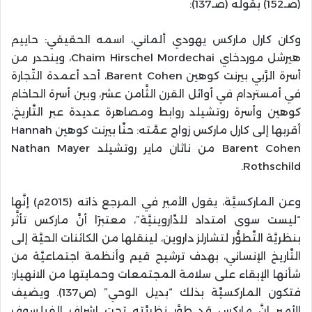
(صـ152) بقوله (صـ137):
وكان كارل ماركس يهودي ألماني، اسمه الحقيقي: حاييم
هيرشل موردخاي Chaim Hirschel Mordechai، وينحدر من
أسرة الرَّبي بيرنت كوهين Barent Cohen، أحد أعمدة التّجارة
في أمستردام في أوائل القرن الثَّامن عشر، وبين أسرة الحاخام
كوهين وأسرة روتشيلد روابط ومصاهرة عديدة عبر التَّاريخ،
أقربها إلى كارل ماركس زواج عمَّته: حنَّا بيرنت كوهين Hannah
Barent Cohen من ناثان ماير روتشيلد Nathan Mayer
Rothschild.
وعن الماركسيَّة، يقول الأمير في المرجع ذاته (2015م) إنَّها
“ليست سوى امتداد للدَّاروينيَّة”، معتبرًا أنَّ ماركس تأثَّر
بنظريَّة التَّطوُّر لتشارلز داروين، لينقلها من الكائنات الحيَّة إلى
التَّاريخ الإنساني، بهدف ترشيح قيم وأنظمة اجتماعيَّة من
شأنها الإبقاء على سلامة المجتمعات وحمايتها من الانهيار؛
فتكون الماركسيَّة بذلك “بديل الوحي” (ص137). ويضيف
الأمير إنَّ ماركس قد طوَّر نظريَّته تحت إشراف الفيلسوف