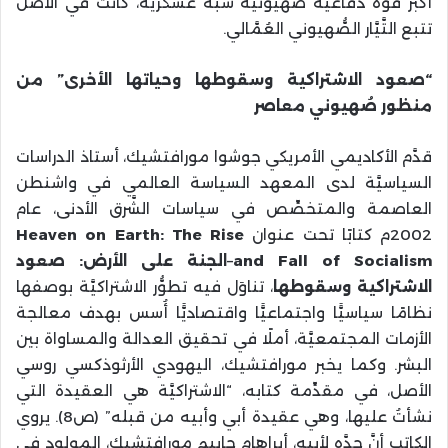
أكبر قوَّة دفاعيًّة صهيونيَّة شبه عسكريَّة، كانت في الأصل
تتبع التَّيَّار الصُّهيوني العُمَّالي.
“صعود الاشتراكية وسقوطها وحياتها الأخرى” من
منظور صُهيوني معاصر
قدَّم الأكاديمي الأمريكي جوشوا مورافتشيك، أستاذ الدراسات
السياسيَّة لدى المعهد السياسة العالمي في واشنطن
العاصمة والمتخصِّص في سياسات الشَّرق الأدنى، عام
2002م كتابًا تحت عنوان
Heaven on Earth: The Rise
and Fall of Socialism
–
الجنة على الأرض: صعود
الاشتراكية وسقوطها
، تناوَل فيه تطوُّر الاشتراكيَّة بوصفها
نظامًا سياسيًّا واجتماعيًّا واقتصاديًّا أُسس بهدف معالجة
الأزمات المجتمعيَّة، أملًا في تحقيق العدالة والمساواة بين
البشر. وكما يخبر مورافتشيك، اليهودي الأرثوذكسي روسي
الأصل، في مقدِّمة كتابه، “الاشتراكيَّة هي العقيدة التي
نشأتُ عليها، وهي عقيدة أبي وأبيه من قبله” (ص8). يروي
الكاتب أنَّ جدَّه لأبيه، أبراهام حاييم مورافتشيك، المولود في