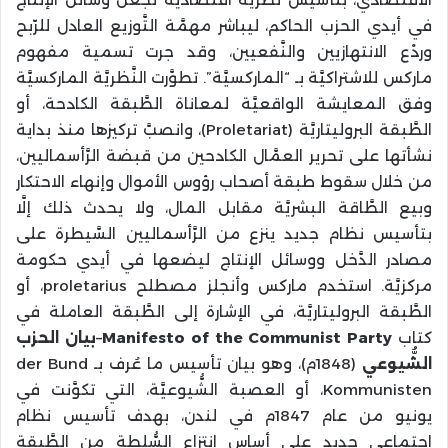
في أيدي الحزب الحاكم، ليباشر مهمَّة التَّوزيع العادل للرّبح
وردْع الانتهازيين والنَّفعيين، وقد جرت تسمية مفهوم
ماركس للاشتراكيَّة بـ “الماركسيَّة”. تطوَّرت النَّظريَّة الماركسيَّة
وفق المعايشة الواقعيَّة لمعاناة الطَّبقة الكادحة، أو
الطَّبقة البروليتاريَّة (Proletariat)، وانصبَّ تركيزها منذ بداية
نشأتها على تحرير العمَّال الكادحين من قبضة الرَّأسماليين،
من خلال سقوط طبقة أصحاب رؤوس الأموال وإنهاء الاحتكار
وبيع الطَّاقة البشريَّة مقابل المال، ولا يحدث ذلك إلَّا
بتأسيس نظام جديد ينزع من الرَّأسماليين السَّيطرة على
مصادر الدَّخل ووسائل الإنتاج ليضعها في أيدي حكومة
مركزيَّة. استخدم ماركس وأنجلز مصطلح proletarius، أو
الطَّبقة البروليتاريَّة، في الإشارة إلى الطَّبقة العاملة في
كتاب
Manifesto of the Communist Party
–
بيان الحزب
الشُّيوعي
(1848م)، وهو بيان تأسيس ما عُرف بـ der Bund
Kommunisten، أو العصبة الشُّيوعيَّة، التي تكوَّنت في
يونيو من عام 1847م في لندن، بهدف تأسيس نظام
اجتماعي جديد على أساس انتزاع السُّلطة من الطَّبقة