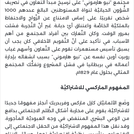
مجتمع “نيو هارموني” على ترسيخ مبدأ التَّعاون في تصريف
الشُّؤون الحياتيَّة لنواة المستوطنين، البالغ عددهم 1000
شخص تقريبًا، على إساس الامتناع عن الزَّواج والاحتفاظ
بالملكيَّة الخاصَّة واعتناق أيّ ديانة. غير أنَّ التَّجربة فشلت
بمرور الوقت، وكان التَّعارك بين أفراد المجتمع من أهم
الأسباب، في تأكيد على أنَّ التَّقويم الأخلاقي كان يجب أن
يسبق تأسيس مستعمرات تقوم على التَّعاون. وأسهم غياب
روبرت أوين نفسه عن “نيو هارموني” بسبب انشغاله بإدارة
أعماله في بريطانيا في فشل المشروع وتفكُّك المجتمع
المثالي بحلول عام 1829م.
المفهوم الماركسي للاشتراكيَّة
وضَع الألمانيَّان كارل ماركس وفريدريك أنجلز مفهومًا جديدًا
للاشتراكيَّة، يقوم على محاربة أشكال الظُّلم الاجتماعي بدافع
من الوعي البشري المنتفض في وجه العبوديَّة المأجورة،
وقد نقل هذا المفهوم الاشتراكيَّة من الحقل الاجتماعي إلى
الاقتصادي، بتأسيس نظريَّة اقتصاديَّة تجعل وسائل الإنتاج