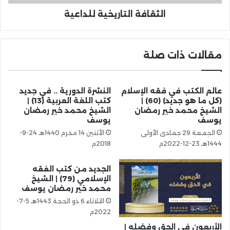
الثقافة التاريخية للداعية
مقالات ذات صلة
عالم الكتب في فقه الإسلام
النشرة الدورية .. في جديد
(كل ما هو جديد) (60) |
كتب اللغة العربية (13) |
الشيخ محمد خير رمضان
الشيخ محمد خير رمضان
يوسف
يوسف
الجمعة 29 جمادى الأولى
الأثنين 14 محرم 1440هـ 24-9-
1444هـ 23-12-2022م
2018م
الجديد من كتب الفقه
الإسلامي (79) | الشيخ
محمد خير رمضان يوسف
الثلاثاء 6 ذو الحجة 1443هـ 5-7-
2022م
الأربعون في الحق وفضله |