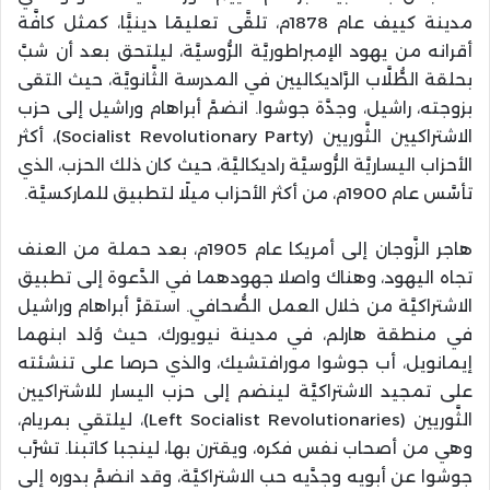
مدينة كييف عام 1878م، تلقَّى تعليمًا دينيًّا، كمثل كافَّة
أقرانه من يهود الإمبراطوريَّة الرُّوسيَّة، ليلتحق بعد أن شبَّ
بحلقة الطُّلَّاب الرَّاديكاليين في المدرسة الثَّانويَّة، حيث التقى
بزوجته، راشيل، وجدَّة جوشوا. انضمَّ أبراهام وراشيل إلى حزب
الاشتراكيين الثَّوريين (Socialist Revolutionary Party)، أكثر
الأحزاب اليساريَّة الرُّوسيَّة راديكاليَّة، حيث كان ذلك الحزب، الذي
تأسَّس عام 1900م، من أكثر الأحزاب ميلًا لتطبيق للماركسيَّة.
هاجر الزَّوجان إلى أمريكا عام 1905م، بعد حملة من العنف
تجاه اليهود، وهناك واصلا جهودهما في الدَّعوة إلى تطبيق
الاشتراكيَّة من خلال العمل الصُّحافي. استقرَّ أبراهام وراشيل
في منطقة هارلم، في مدينة نيويورك، حيث وُلد ابنهما
إيمانويل، أب جوشوا مورافتشيك، والذي حرصا على تنشئته
على تمجيد الاشتراكيَّة لينضم إلى حزب اليسار للاشتراكيين
الثَّوريين (Left Socialist Revolutionaries)، ليلتقي بمريام،
وهي من أصحاب نفس فكره، ويقترن بها، لينجبا كاتبنا. تشرَّب
جوشوا عن أبويه وجدَّيه حب الاشتراكيَّة، وقد انضمَّ بدوره إلى