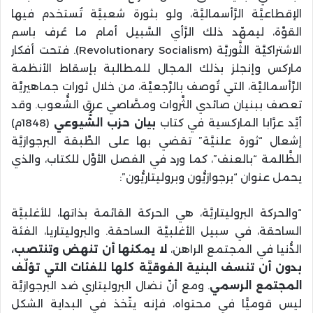
الإقطاعيَّة الرَّأسماليَّة، ولو بثورة شعبيَّة تُستخدم فيها
القوَّة، ليمهّد ذلك الرَّأي السَّبيل أمام ما عُرف باسم
الاشتراكيَّة الثَّوريَّة (Revolutionary Socialism). فتحت أفكار
ماركس وإنجلز بذلك المجال للمطالبة بإسقاط الأنظمة
الرَّأسماليَّة، التي تُوصف بالرَّجعيَّة، من خلال ثورات جماهيريَّة
تعصف ببنيان صائدي الثَّروات ومصَّاصي عرق الشُّعوب. وقد
أيَّد عرَّابا الماركسية في كتاب
بيان حزب الشُّيوعي
(1848م)
إشعال “ثورة علنيَّة” تقضي بها على الطَّبقة البرجوازيَّة
الظَّالمة “بالعنف”، كما ورد في الفصل الأوَّل للكتاب، والذي
يحمل عنوان “برجوازيُّون وبروليتاريُّون”:
“والحركة البروليتاريَّة، هي الحركة القائمة بذاتها، للأغلبيَّة
الساحقة، في سبيل الأغلبيَّة الساحقة. والبروليتاريا، الفئة
الدُّنيا في المجتمع الراهن،
لا يمكنها أن تنهض وتنتصب،
بدون أن تنسف البنية الفوقيَّة كلها للفئات التي تؤلّف
المجتمع الرسمي
. ومع أنّ نضال البروليتاري ضد البرجوازيَّة
ليس قوميًّا في محتواه، فإنه يتّخذ في البداية الشكل