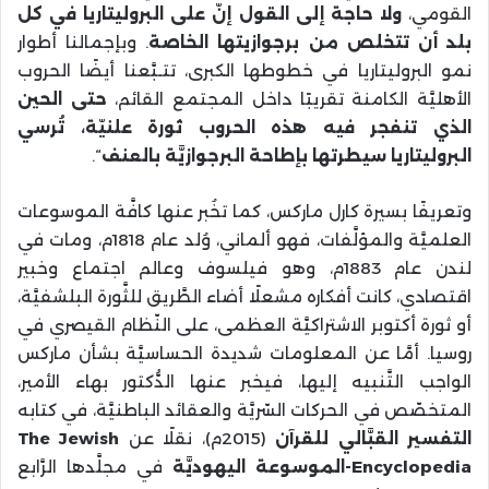
القومي،
ولا حاجة إلى القول إنّ على البروليتاريا في كل
بلد أن تتخلص من برجوازيتها الخاصة
. وبإجمالنا أطوار
نمو البروليتاريا في خطوطها الكبرى، تتـبَّعنا أيضًا الحروب
الأهليَّة الكامنة تقريبًا داخل المجتمع القائم،
حتى الحين
الذي تنفجر فيه هذه الحروب ثورة علنيّة، تُرسي
البروليتاريا سيطرتها بإطاحة البرجوازيَّة بالعنف
“.
وتعريفًا بسيرة كارل ماركس، كما تخُبر عنها كافَّة الموسوعات
العلميَّة والمؤلَّفات، فهو ألماني، وُلد عام 1818م، ومات في
لندن عام 1883م، وهو فيلسوف وعالم اجتماع وخبير
اقتصادي، كانت أفكاره مشعلًا أضاء الطَّريق للثَّورة البلشفيَّة،
أو ثورة أكتوبر الاشتراكيَّة العظمى، على النّظام القيصري في
روسيا. أمَّا عن المعلومات شديدة الحساسيَّة بشأن ماركس
الواجب التَّنبيه إليها، فيخبر عنها الدُّكتور بهاء الأمير،
المتخصّص في الحركات السّريَّة والعقائد الباطنيَّة، في كتابه
التفسير القبَّالي للقرآن
(2015م)، نقلًا عن
The Jewish
Encyclopedia
-الموسوعة اليهوديَّة
في مجلَّدها الرَّابع