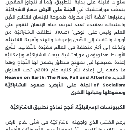
سنوات قليلة على بداية التَّطبيق، ربَّما لا تتجاوز العقدين.
يتعقَّب مورافتشيك في
الجنة على الأرض
مسار الاشتراكيَّة،
باعتبارها “قصَّة أكثر محاولة طموحة للإنسان لاقتلاع الدِّين
واستبداله بعقيدة تعيد تعريف حياة الإنسان لتقوم على
العلم وليس على الوحي” (صـ10). انطلقت الاشتراكيَّة من
أوروبا، وانتقلت إلى الصِّين وإفريقيا والهند وأمريكا اللاتينيَّة،
وكذلك إلى أكثر منطقة في العالم مقيَّدة بالتَّقاليد، الشَّرق
الأوسط. هذا ويؤمن مورافتشيك ببعث الاشتراكيَّة، وبإمكانيَّة
إعادة تقديمها في نموذج متطوِّر يضمن لها النَّجاح؛ وهذا
ما دفعه إلى إعادة نشْر كتابه عام 2019م، تحت العنوان
الجديد
Heaven on Earth: The Rise, Fall and Afterlife
of Socialism
-الجنة على الأرض: صعود الاشتراكيَّة
وسقوطها وحياتها الأخرى
.
الكيبوتسات الإسرائيليَّة: أنجح نماذج تطبيق الاشتراكيَّة
برغم الفشل الذي واجهته الاشتراكيَّة في شتَّى بقاع الأرض،
يرى الكاتب والأكاديمي أنَّ تجربة تأسيس التَّعاونيَّات الزِّراعيَّة،