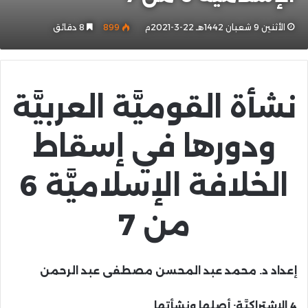
الأثنين 9 شعبان 1442هـ 22-3-2021م
899
8 دقائق
نشأة القوميَّة العربيَّة
ودورها في إسقاط
الخلافة الإسلاميَّة 6
من 7
إعداد
د. محمد عبد المحسن مصطفى عبد الرحمن
4.الاشتراكيَّة: أصلها ونشأتها