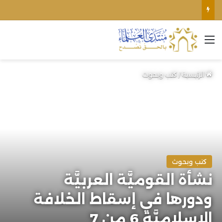
الأوقاف الفلسطينية تنفي صحة تعميم يمنع رفع الأذان عبر السماعات الخارجية للمساجد القريبة من المستوطنات
القائمة
الرئيسية
/
كتب وبحوث
كتب وبحوث
نشأة القوميَّة العربيَّة
ودورها في إسقاط الخلافة
الإسلاميَّة 6 من 7