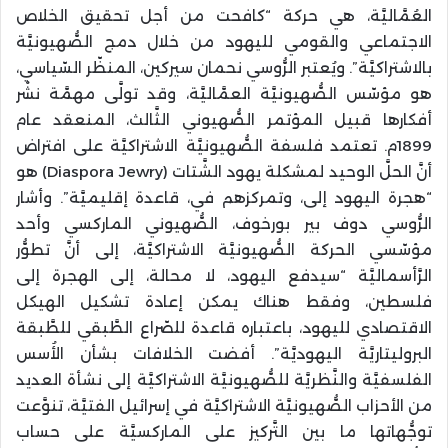
العُمَّاليَّة، هي حركة “كافحت من أجل تحقيق الخلاص
الاجتماعي والقومي لليهود من خلال دمج الصُّهيونيَّة
بالاشتراكيَّة”. ويُعتبر الرُّوسي نحمان سيركين، المنظّر السّياسي،
هو مؤسّس الصُّهيونيَّة العمَّاليَّة، وقد تولَّى مهمَّة نشْر
أفكارها قبيل المؤتمر الصُّهيوني الثَّالث، المنعقد عام
1899م. تعتمد فلسفة الصُّهيونيَّة الاشتراكيَّة على افتراض
أنَّ الحلَّ الوحيد لمشكلة يهود الشَّتات (Diaspora Jewry) هو
“هجرة اليهود إلى، وتمركزهم في، قاعدة إقليميَّة”. وأشار
الرُّوسي دوف بير بورخوف، الصُّهيوني الماركسي وأحد
مؤسّسي الحركة الصُّهيونيَّة الاشتراكيَّة، إلى أنَّ تطوُّر
الرَّأسماليَّة “سيدفع اليهود، لا محالة، إلى الهجرة إلى
فلسطين، وفقط هناك يمكن إعادة تشكيل الهيكل
الاقتصادي لليهود، باعتباره قاعدة للصّراع الطَّبقي للطَّبقة
البروليتاريَّة اليهوديَّة”. أفضت الخلافات بشأن الأُسس
الفلسفيَّة والنَّظريَّة للصُّهيونيَّة الاشتراكيَّة إلى نشأة العديد
من الأحزاب الصُّهيونيَّة الاشتراكيَّة في إسرائيل الفتيَّة، تنوَّعت
توجُّهاتها ما بين التَّركيز على الماركسيَّة على حساب