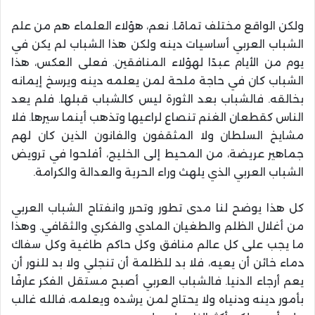
ولكن الواقع مختلف تمامًا. نعم، هؤلاء العلماء هم من علم
الشباب العربي أساسيات دينه ولكن هذا الشباب لم يكن في
يوم من الأيام عبدًا لهؤلاء المنافقين. فعلى العكس، هذا
الشباب كان في حاجة ملحة لمن يعلمه دينه ويرسخ إيمانه
بخالقه. فالشباب بعد الثورة ليس كالشباب قبلها. فلم يعد
الناس كقطعان الغنم تنصاع لراعيها وتذهب أينما سيرها. فلا
مشايخ السلطان ولا المثقفون والفانون الذين كان لهم
جماهير عريضة، من المحيط إلى الخليج، أفلحوا في ترويض
الشباب العربي الذي يلهث وراء الحرية والعدالة والكرامة.
كل هذا يوضح لنا مدى تطور وتحرر وانفتاح الشباب العربي
من أغلال الظلم والطغيان المادي والفكري والثقافي. وهذا
ما يجب على كل عالم منافق وكل حاكم طاغية وكل سفاك
دماء خائن أن يعيه، فلا بد للظلمة أن تنجلي ولا بد للنور أن
يعم أرجاء الدنيا. فالشباب العربي أصبح مستقل الفكر عارفًا
بأمور دينه ودنياه ولا يحتاج لمن يرشده ويعلمه، فالله غالب