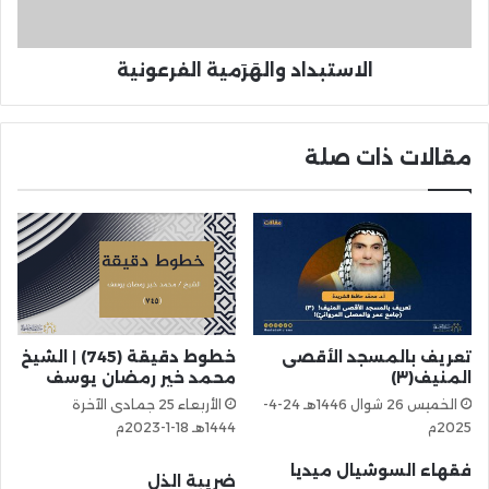
الاستبداد والهَرَمية الفرعونية
مقالات ذات صلة
تعريف بالمسجد الأقصی
خطوط دقيقة (745) | الشيخ
المنيف(٣)
محمد خير رمضان يوسف
الخميس 26 شوال 1446هـ 24-4-
الأربعاء 25 جمادى الآخرة
2025م
1444هـ 18-1-2023م
فقهاء السوشيال ميديا
ضريبة الذل