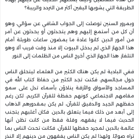
الطريقة التي يشوبها اليقين أكثر من التردد والريبة؟
وبمرور السنين توصلت إلى الجواب الشافي عن سؤالي، وهو
أن كل من أستمع إليهم وهم يتحدثون أو يحدثون عن أمر
من أمور الدين كانوا عادة ما يمضون ساعات طويلة أمام
هذا الجهاز الذي لم يدخل البيوت إلا منذ وقت قريب ألا وهو
التلفاز. هذا الجهاز الذي أخرج الناس من الظلمات إلى النور.
ففي البادية لم يكن هناك الكثير من العلماء ليتحلق الناس
حول مجالسهم، فكنت تجد الكثير من حفاظ كتاب الله في
المساجد والأسواق والأزقة ينادَوْن بأسماء تدل على سمو
مقامهم الاجتماعي كونهم حفظة للقرآن الكريم، لكن رغم
حفظهم الجيد والدقيق للقرآن، لم يكن بمقدورهم الذهاب
إلى أبعد من ذلك فيما يتعلق بالدين. فكان أغلبهم يتجنب
الحديث فيما لا يفقهه، وقلة فقط من كانت تظن أنها
عالمة بالدين لمجرد حفظها للقرآن، فكانت تحدث الناس بما
تراه صوابًا. ولهذا لم يكن الناس يفقهون من دينهم إلا النذر