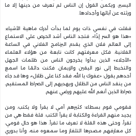
اليسير، ويكمن القول إن الناس لم تعرف من دينها إلا ما
ورثته عن آبائها وأجدادها.
فقلت في نفسي ذات يوم لما بدأت أدرك ماهية الأشياء:
«هذا هو السر إذًا». فتجد الناس أشد الحرص على الاستماع
إلى العالم فلان الذي يقدم البرنامج الفلاني في الساعة
الفلانية. فكل معرفتهم كانت نابعة من هؤلاء العلماء
«الأجلاء» الذين بدأوا يخرجون الناس من ظلمات الجهل
والتخبط إلى نور اليقين والإيمان. فكنت دائمًا ما اسمع
أحدهم يقول: «عفوك يا الله، فقد كنا على ظلال»، وها قد جاء
من ينقد الناس من الظلال ويهديهم إلى الصراط المستقيم،
صراط الذين أنعم الله عليهم ورضي عنهم.
فقومي قوم بسطاء؛ كثيرهم أمي لا يقرأ ولا يكتب، ومن
يجيد منهم القراءة والكتابة لا يقرأ الكتب. قلة فقط هي من
تقرأ، وحتى هذه القلة لا تعرف ما تقرأ. هذا هو حال قومي،
كل معارفهم مصدرها التلفاز وما سمعوه منه، وأنا بدوري