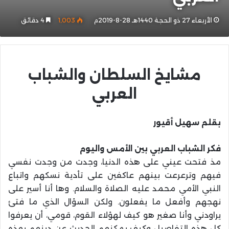
الأربعاء 27 ذو الحجة 1440هـ 28-8-2019م
1٬003
4 دقائق
مشايخ السلطان والشباب
العربي
بقلم سهيل أقيور
فكر الشباب العربي بين الأمس واليوم
مذ فتحت عيني على هذه الدنيا، وجدت من وجدت نفسي
فيهم وترعرعت بينهم عاكفين على تأدية نسكهم واتباع
النبي الأمي محمد عليه الصلاة والسلام. وها أنا أسير على
نهجهم وأفعل ما يفعلون. ولكن السؤال الذي ما فتئ
يراودني وأنا صغير هو كيف لهؤلاء القوم، قومي، أن يعرفوا
كل هذه التفاصيل وكيف يمكنهم الحديث عن دينهم بهذه