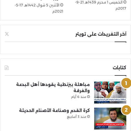
الخميس 1 محرم 1439هـ 21-9-
الأثنين 5 شوال 1442هـ 17-5-
2017م
2021م
آخر التغريدات على تويتر
كتابات
مباهلة بيزنطية يقودها أهل البدعة
والفرقة
منذ 6 أيام
كرة القدم وصناعة الأصنام الحديثة
منذ 3 أسابيع