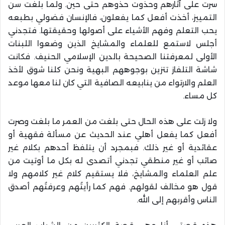
سرت على آثارهم وحذوت حذوهم حتى حين. ولما بلغت سن
التمييز، أخذت أفعل كما يفعلون، فالإنسان فضولي بطبعه
يحب التعلم وفهم الأشياء على أصولها وحقيقتها. فتجدني
أجلس لاستمع للعلماء والمشايخ الذين وضعوا اللبنات
الأولى لمعرفتنا الصحيحة بالدين الإسلامي الحنيف. فكانت
شاشة التلفاز تتزين بوجوههم البهية ونحن كلنا شوق لأخذ
العلم والارتواء من ينابيعه الصافية التي كان لنا معها موعد
كل مساء.
ولا زلت على هذه الحال حتى بلغت من العمر ما بلغت وصرت
أفعل كما يفعل أهلي عند الحديث عن مسألة فقهية أو
عقائدية أو غير ذلك. فبمجرد أن يتلفظ أحدهم بكلام غير
صائب أو غير منطقي تجدني أتصدى له بكل ما أوتيت من
علم العلماء والمشايخ، فلا يستقيم كلام غير كلامهم ولا
قول هو مخالف لقولهم. فهم كما رأيتُهم وعرفتُهم أصدق
الناس وأقربهم إلى الله.