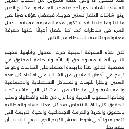
هذه قصتي أنا وهي قصة الكثيرين من الشباب العربي
المسلم؛ الشباب الذي أخذ دينه عن العلماء والمشايخ الذين
زينوا شاشات التلفاز لسنين طويلة. فبفضل هؤلاء صرنا نعي
ما لنا وما علينا. قد لا تكون هذه المعرفة عميقة ليدخل
المرء في مناظرات كما كنا نفعل أحيانًا، لكنها معرفة
معقولة و«كافية» للبسطاء من الناس.
لكن هذه المعرفة الدينية حررت العقول وأنارتها، ففهم
الناس أنه لا معبود حق إلا الله ولا طاعة لمخلوق في
معصية الخالق. هذا ما يردده العلماء على الشاشات وهو ما
ترسخ في أذهان الملايين من الشباب على امتداد كل هذه
السنين. ونظرًا للأزمات والمشاكل الاقتصادية والاجتماعية
والمعيشية وإلى ما ذلك من المشاكل التي عاشت تحت
وطأتها الشعوب العربية وما تزال من ظلم واضطهاد وسلب
للحقوق، كان لزامًا الانتفاض ضد كل هذا الفساد والمطالبة
بالحقوق والحرية والكرامة الاجتماعية والحياة الكريمة التي
تتوفر فيها أدنى شروط العيش الكريم الذي ينبغي للإنسان أن
ينعم بها.