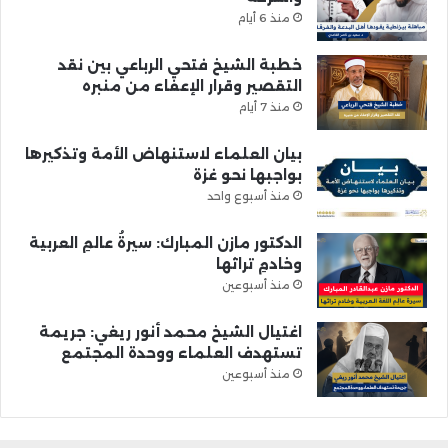
منذ 6 أيام
خطبة الشيخ فتحي الرباعي بين نقد
التقصير وقرار الإعفاء من منبره
منذ 7 أيام
بيان العلماء لاستنهاض الأمة وتذكيرها
بواجبها نحو غزة
منذ أسبوع واحد
الدكتور مازن المبارك: سيرةُ عالمِ العربية
وخادمِ تراثها
منذ أسبوعين
اغتيال الشيخ محمد أنور ريغي: جريمة
تستهدف العلماء ووحدة المجتمع
منذ أسبوعين