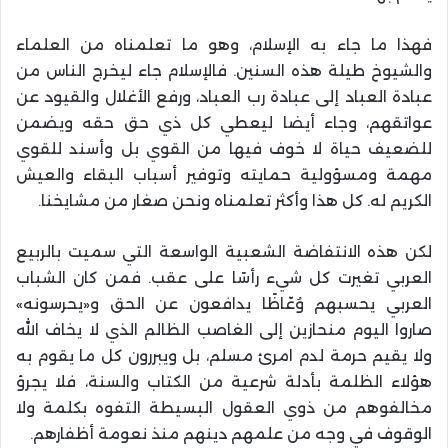
فهذا ما جاء به الإسلام، وهو ما تعلمناه من العلماء
والشيوخ طيلة هذه السنين. فالإسلام جاء ليخرج الناس من
عبادة العباد إلى عبادة رب العباد، ورفع الأغلال والقيود عن
عواتقهم، وجاء أيضا ليعطي كل ذي حق حقه ويضمن
للضعيف حياة لا خوف فيها من القوي بل وأسند للقوي
مهمة ومسؤولية حمايته وتوفير أسباب البقاء والعيش
الكريم له. كل هذا وأكثر تعلمناه ونحن صغار من مشايخنا.
لكن هذه الانتفاضة الشعبية الواسعة التي سميت بالربيع
العربي تغيرت كل شيء رأسًا على عقب. فمن كان الشباب
العربي يحسبهم وُعّاظًا يدافعون عن الحق و«يحرسونه»
صاروا اليوم منحازين إلى الغاصب الظالم الذي لا يخاف الله
ولا يقيم حرمة لدم امرئ مسلم، بل ويبررون كل ما يقوم به
هؤلاء الظلمة بأدلة شرعية من الكتاب والسنة، فلا يجرؤ
مخالفوهم من ذوي العقول البسيطة التفوه بكلمة ولا
الوقوف في وجه من علمهم دينهم منذ نعومة أظفارهم.