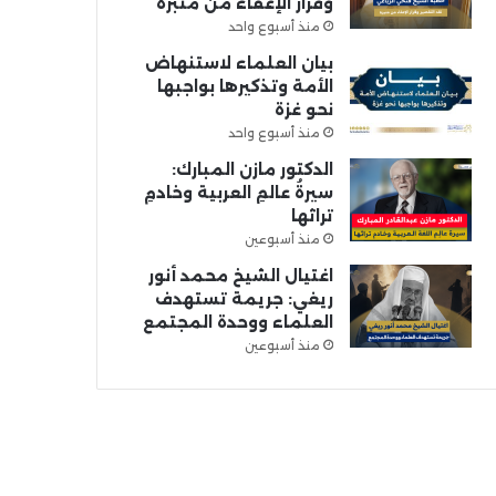
وقرار الإعفاء من منبره
منذ أسبوع واحد
بيان العلماء لاستنهاض
الأمة وتذكيرها بواجبها
نحو غزة
منذ أسبوع واحد
الدكتور مازن المبارك:
سيرةُ عالمِ العربية وخادمِ
تراثها
منذ أسبوعين
اغتيال الشيخ محمد أنور
ريغي: جريمة تستهدف
العلماء ووحدة المجتمع
منذ أسبوعين