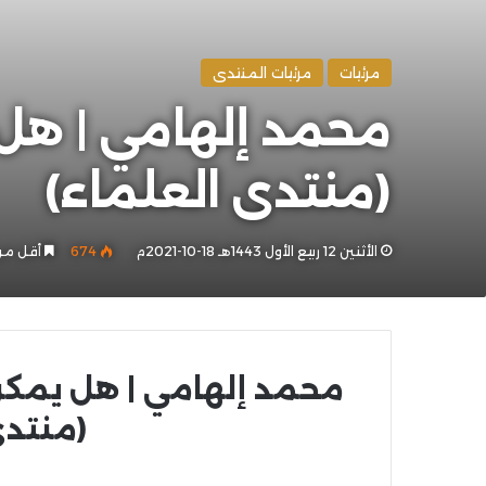
مرئيات
مرئيات المنتدى
محمد إلهامي | هل ي
(منتدى العلماء)
الأثنين 12 ربيع الأول 1443هـ 18-10-2021م
674
أقل من
محمد إلهامي | هل يمكن أ
(منتدى