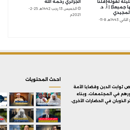
ليلة لقوله{قلنا
الجزائري رحمه الله
جميعا} | أ. د.
الخميس 13 رجب 1442هـ 25-2-
المجيدي
2021م
الأثنين 3 ربيع الثاني 1443هـ 8-11-
احدث المحتويات
ثوابت الدين وقضايا الأمة
ورهم في المجتمعات، وبناء
الذوبان في الحضارات الأخرى،