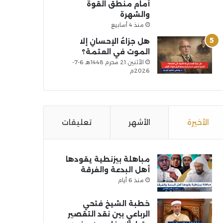
أمام منطق القوة
والشهرة
منذ 4 أسابيع
هل جزاءُ الإحسانِ إلا
الموت في العتمة؟
الأثنين 21 محرم 1448هـ 6-7-
2026م
الأخيرة
الأشهر
تعليقات
مباهلة بيزنطية يقودها
أهل البدعة والفرقة
منذ 6 أيام
خطبة الشيخ فتحي
الرباعي بين نقد التقصير