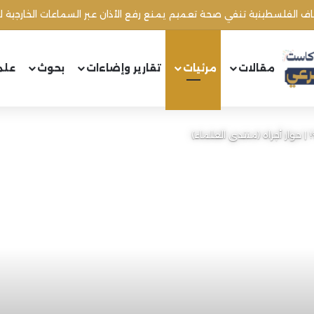
مقالات
مرئيات
تقارير وإضاءات
بحوث
علم
 حوار أجراه (منتدى العلماء)