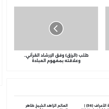
طلب (الرزق) وفق الإرشاد القرآني..
وعلاقته بمفهوم العبادة
تفسير سورة الأعراف (56) |
العالم الزاهد الشيخ طاهر