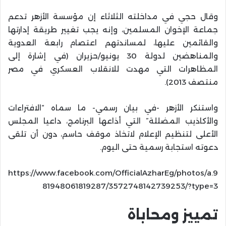
وقال حجي في مداخلته الثلاثاء إن مؤسسة الأزهر تدعم
جماعة الإخوان المسلمين، وإنه يجب تغيير طريقة إدارتها
والقائمين عليها، لمساندتهم اعتصام رابعة العدوية
والمناهضين لدولة 30 يونيو/حزيران (في إشارة إلى
المظاهرات التي مهدت للانقلاب العسكري في مصر
منتصف 2013).
واستنكر الأزهر -في بيان رسمي- ما سماه “الافتراءات
والأكاذيب المضللة” التي أذاعها البرنامج، داعيا المجلس
الأعلى لتنظيم الإعلام لاتخاذ موقف حاسم، دون أن تلقى
دعوته استجابة رسمية حتى اليوم.
https://www.facebook.com/OfficialAzharEg/photos/a.9
81948061819287/3572748142739253/?type=3
تمييز ومحاباة