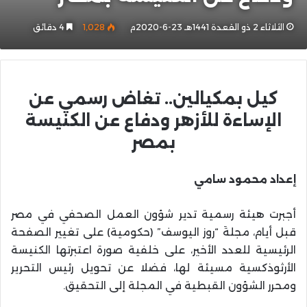
الثلاثاء 2 ذو القعدة 1441هـ 23-6-2020م
1٬028
4 دقائق
كيل بمكيالين.. تغاض رسمي عن
الإساءة للأزهر ودفاع عن الكنيسة
بمصر
إعداد محمود سامي
أجبرت هيئة رسمية تدير شؤون العمل الصحفي في مصر
قبل أيام، مجلةَ “روز اليوسف” (حكومية) على تغيير الصفحة
الرئيسية للعدد الأخير، على خلفية صورة اعتبرتها الكنيسة
الأرثوذكسية مسيئة لها، فضلا عن تحويل رئيس التحرير
ومحرر الشؤون القبطية في المجلة إلى التحقيق.