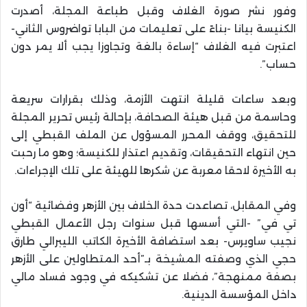
وفور نشر صورة الغلاف وقبل طباعة المجلة، أصدرت
الكنيسة بيانا -بناءً على تعليمات من البابا تواضروس الثاني-
اعتبرت فيه الغلاف “إساءة بالغة وتجاوزا يجب ألا يمر دون
حساب”.
وبعد ساعات قليلة انتهت الأزمة، وذلك بقرارات سريعة
وحاسمة من قبل هيئة الصحافة، بإحالة رئيس تحرير المجلة
للتحقيق، ووقف المحرر المسؤول عن الملف القبطي إلى
حين انتهاء التحقيقات، وتقديم اعتذار للكنيسة؛ وهو ما رحبت
به الأخيرة لاحقا معربة عن شكرها للهيئة على تلك الإجراءات.
وفي المقابل، تصاعدت حدة الخلاف بين الأزهر وفضائية “أون
تي في” -التي أسسها قبل سنوات رجل الأعمال القبطي
نجيب ساويرس- بعد استضافة الأخيرة الكاتب الليبرالي طارق
حجي الذي وصفته المشيخة بـ”أحد المتطاولين على الأزهر
بصفة ممنهجة”، فضلا عن تشكيكه في وجود فساد مالي
داخل المؤسسة الدينية.