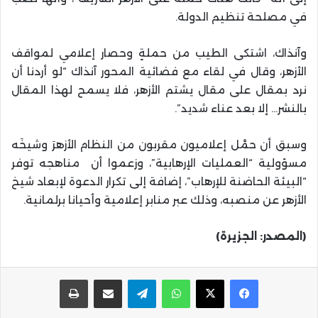
في مصلحة تنظيم الدولة.
وآنذاك، اشتكى الطيب من حملةٍ وحصار إعلامي لمواقف
الأزهر، وقال في لقاء مع فضائية المحور آنذاك “لو أردنا أن
نرد بمقال على مقال يشتم الأزهر، فلا يسمح لهذا المقال
بالنشر… إلا بعد عناء شديد”.
وسبق أن حمَّل إعلاميون مقربون من النظام الأزهرَ وشيخَه
مسؤولية “العمليات الإرهابية”، وزعموا أن مناهجه توفر
“البيئة الحاضنة للإرهاب”، إضافة إلى تكرار الدعوة لإبعاد شيخ
الأزهر عن منصبه، وذلك عبر منابر إعلامية وأحيانا برلمانية.
(المصدر: الجزيرة)
واتساب
تيلقرام
مشاركة عبر البريد
طباعة