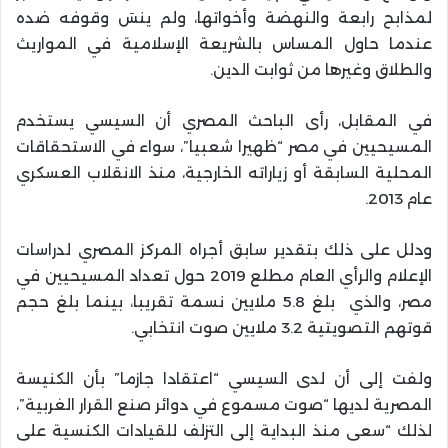
لمذابح رابعة والنهضة وأخواتها، ولم ينسَ وقوفه ضده
عندما حاول المساس بالشريعة الإسلامية في المواريث
والطلاق وغيرها من ثوابت الدين.
في المقابل، رأى الباحث المصري أن السيسي يستخدم
المسيحيين في مصر “ظهيرا شعبيا”، سواء في الاستحقاقات
المحلية السابقة أو زياراته الخارجية، منذ الانقلاب العسكري
عام 2013.
ودلل على ذلك بتقدير سابق أجراه المركز المصري لدراسات
الإعلام والرأي العام مطلع 2019 حول تعداد المسيحيين في
مصر، والذي بلغ 5.8 ملايين نسمة تقريبا، بينما بلغ حجم
قوتهم التصويتية 3.2 ملايين صوت انتخابي.
ولفت إلى أن لدى السيسي “اعتقادا جازما” بأن الكنيسة
المصرية لديها “صوت مسموع في دوائر صنع القرار الغربية”،
لذلك “سعى منذ البداية إلى التزلف للقيادات الكنسية على