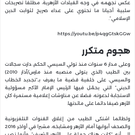
عكس تجهمه في وجه القيادات الأزهرية، مطلقا تصريحات
سلبية أحيانا ما تحتوي على عداء صريح لثوابت الدين
الإسلامي”.
https://youtu.be/p4qgGtskGGw
هجوم متكرر
وعلى مدار 6 سنوات منذ تولي السيسي الحكم، دارت سجالات
بين الطيب (الذي يتولى منصبه منذ مارس/آذار 2010)
والسيسي، على خلفية قضية ما يعرف بـ”تجديد الخطاب
الديني” التي يحمّل فيها الرئيس الإمامَ الأكبر مسؤولية
الاستجابة لدعوته، فضلا عن مناوشات إعلامية مستمرة كان
الأزهر ضيفا دائما على مائدتها.
ولطالما اشتكى الطيب من إغلاق القنوات التلفزيونية
والصحف أبوابها أمام الأزهر ومشايخه، مشيرا في أواخر 2016
إلى أنه “كانت هناك حملة على الأزهر الشريف”، وأنها تصب