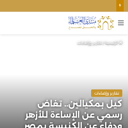
الأوقاف الفلسطينية تنفي صحة تعميم يمنع رفع الأذان عبر السماعات الخارجية للمساجد القريبة من المستوطنات
القائمة
الرئيسية
/
تقارير وإضاءات
تقارير وإضاءات
كيل بمكيالين.. تغاض
رسمي عن الإساءة للأزهر
ودفاع عن الكنيسة بمصر