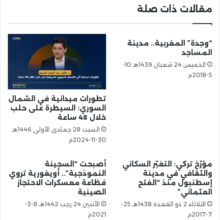
مقالات ذات صلة
“وجدة” المغربية.. مدينة
المساجد
الخميس 24 شعبان 1439هـ 10-
5-2018م
تطورات ميدانية في الشمال
السوري: السيطرة على حلب
خلال 48 ساعة
السبت 28 جمادى الأولى 1446هـ
30-11-2024م
مؤرّخ تركي: التغيّر السكاني
أصبحت “السجينة
والثقافي في مدينة
النموذجية”.. أويغورية تروي
إسطنبول منذ “الفتح
فظاعة معسكرات الاحتجاز
العثماني”
الصينية
الثلاثاء 2 ذو القعدة 1438هـ 25-
الأثنين 24 رجب 1442هـ 8-3-
7-2017م
2021م