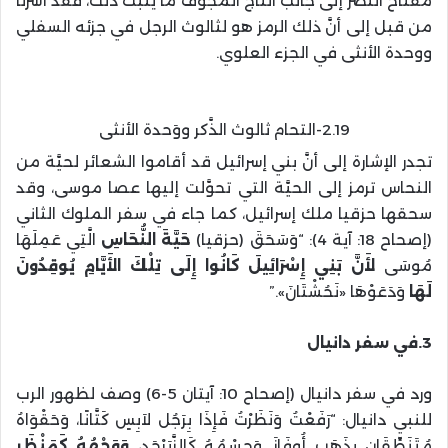
مفتاح النصر إلى جانب التاج المجوَّف ما يُثبت ذلك، فقد أشرنا
من قبل إلى أنَّ ذلك الرمز هو لثالوث الرجل في جزئه السفلي
ووحدة الأنثى في الجزء العلوي.
2.19-التحام ثالوث الذَّكر ووَحدة الأنثى
تجدر الإشارة إلى أنَّ بني إسرائيل قد أقاموا الشعائر لحيَّة من
النحاس ترمز إلى الحيَّة التي تحوَّلت إليها عصا موسى، وقد
سحقها حزقيا ملك إسرائيل، كما جاء في سفر الملوك الثاني
(إصحاح 18: آية 4): “وَسَحَقَ (حزقيا)
حَيَّةَ النُّحَاسِ
الَّتِي عَمِلَهَا
مُوسَى
لأَنَّ بَنِي إِسْرَائِيلَ كَانُوا إِلَى تِلْكَ الأَيَّامِ يُوقِدُونَ
لَهَا
وَدَعَوْهَا «نَحُشْتَانَ».”
3.في سفر دانيال
ورد في سفر دانيال (إصحاح 10: آيتان 5-6) وصف لظهور الرب
للنبي دانيال: “رَفَعْتُ وَنَظَرْتُ فَإِذَا بِرَجُل لاَبِسٍ كَتَّانًا، وَحَقْوَاهُ
مُتَنَطِّقَانِ بِذَهَبِ أُوفَازَ. وَجِسْمُهُ كَالزَّبَرْجَدِ،
وَوَجْهُهُ كَمَنْظَرِ