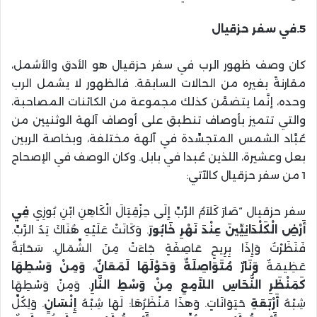
5.في سفر حزقيال
كان وصف ظهور الرب في سفر حزقيال هو الأدق والأشمل،
مقارنةً بغيره من الحالات السابقة. فالظهور لا يشمل الرب
وحده، إنَّما يتضمَّن كذلك مجموعة من الكائنات المصاحبة،
والتي تتميز بأوصاف تنطبق على أوصاف آلهة الوثنيين من
عُبَّاد الشمس المتجسِّدة في آلهة مختلفة، وبخاصة الربين
بعل وعشيرة، اللذين عُبدا في بابل. وكان الوصف في الإصحاح
1 من سفر حزقيال كالآتي:
سفر حزقيال “صَارَ كَلاَمُ الرَّبِّ إِلَى حِزْقِيَالَ الْكَاهِنِ ابْنِ بُوزِي
فِي
أَرْضِ الْكَلْدَانِيِّينَ عِنْدَ نَهْرِ خَابُورَ
. وَكَانَتْ عَلَيْهِ هُنَاكَ يَدُ الرَّبِّ.
فَنَظَرْتُ وَإِذَا بِرِيحٍ عَاصِفَةٍ جَاءَتْ مِنَ الشِّمَالِ. سَحَابَةٌ
عَظِيمَةٌ
وَنَارٌ مُتَوَاصِلَةٌ وَحَوْلَهَا
لَمَعَانٌ
،
وَمِنْ وَسْطِهَا
كَمَنْظَرِ النُّحَاسِ اللاَّمِعِ مِنْ وَسْطِ النَّارِ
. وَمِنْ وَسْطِهَا
شِبْهُ
أَرْبَعَةِ
حَيَوَانَاتٍ. وَهذَا مَنْظَرُهَا: لَهَا شِبْهُ
إِنْسَانٍ
. وَلِكُلِّ