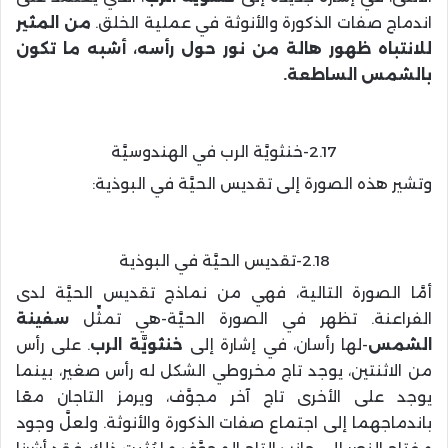
اندماج صفات الذكورة والأنوثة في عملية الخلق.
من المثير
للانتباه ظهور هالة من نور حول رأسه، أشبه ما تكون
بالشمس الساطعة.
2.17-خنثويَّة الرب في الهندوسيَّة
وتشير هذه الصورة إلى تقديس الحيَّة في البوذية:
2.18-تقديس الحيَّة في البوذية
أمَّا الصورة التالية، فهي من نماذج تقديس الحيَّة لدى
الفراعنة. تظهر في الصورة الحيَّة-هي تمثِّل
سفينة
الشمس
-لها رأسان، في إشارة إلى
خنثويَّة الرب
. على رأس
من الاثنتين، يوجد تاج مخروطي الشكل له رأس صغير، بينما
يوجد على الأخرى تاج آخر مجوَّف، ويرمز التاجان معًا
باندماجهما إلى اجتماع صفات الذكورة والأنوثة. ولعلَّ وجود