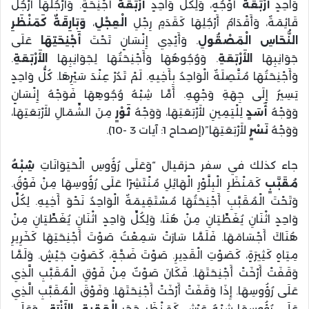
وَاحِدٍ
أَرْبَعَةُ
أَوْجُهٍ، وَلِكُلِّ وَاحِدٍ
أَرْبَعَةُ
أَجْنِحَةٍ. وَأَرْجُلُهَا أَرْجُلٌ
قَائِمَةٌ، وَأَقْدَامُ أَرْجُلِهَا كَقَدَمِ رِجْلِ
الْعِجْلِ
،
وَبَارِقَةٌ كَمَنْظَرِ
النُّحَاسِ الْمَصْقُولِ
. وَأَيْدِي إِنْسَانٍ تَحْتَ
أَجْنِحَتِهَا
عَلَى
جَوَانِبِهَا
الأَرْبَعَةِ
. وَوُجُوهُهَا وَأَجْنِحَتُهَا لِجَوَانِبِهَا
الأَرْبَعَةِ
.
وَأَجْنِحَتُهَا مُتَّصِلَةٌ الْوَاحِدُ بِأَخِيهِ. لَمْ تَدُرْ عِنْدَ سَيْرِهَا. كُلُّ وَاحِدٍ
يَسِيرُ إِلَى جِهَةِ وَجْهِهِ. أَمَّا شِبْهُ وُجُوهِهَا فَوَجْهُ إِنْسَانٍ
وَوَجْهُ
أَسَدٍ
لِلْيَمِينِ لأَرْبَعَتِهَا، وَوَجْهُ
ثَوْرٍ
مِنَ الشِّمَالِ لأَرْبَعَتِهَا،
وَوَجْهُ
نَسْرٍ
لأَرْبَعَتِهَا”(إصحاح 1: آيات 3 -10).
جاء كذلك في سفر حزقيال “وَعَلَى رُؤُوسِ الْحَيَوَانَاتِ
شِبْهُ
مُقَبَّبٍ
كَمَنْظَرِ الْبِلَّوْرِ الْهَائِلِ مُنْتَشِرًا عَلَى رُؤُوسِهَا مِنْ فَوْقُ.
وَتَحْتَ الْمُقَبَّبِ أَجْنِحَتُهَا مُسْتَقِيمَةٌ الْوَاحِدُ نَحْوَ أَخِيهِ. لِكُلِّ
وَاحِدٍ اثْنَانِ يُغَطِّيَانِ مِنْ هُنَا، وَلِكُلِّ وَاحِدٍ اثْنَانِ يُغَطِّيَانِ مِنْ
هُنَاكَ أَجْسَامَهَا. فَلَمَّا سَارَتْ سَمِعْتُ صَوْتَ أَجْنِحَتِهَا كَخَرِيرِ
مِيَاهٍ كَثِيرَةٍ، كَصَوْتِ الْقَدِيرِ. صَوْتَ ضَجَّةٍ، كَصَوْتِ جَيْشٍ. وَلَمَّا
وَقَفَتْ أَرْخَتْ أَجْنِحَتَهَا. فَكَانَ صَوْتٌ مِنْ فَوْقِ الْمُقَبَّبِ الَّذِي
عَلَى رُؤُوسِهَا. إِذَا وَقَفَتْ أَرْخَتْ أَجْنِحَتَهَا. وَفَوْقَ الْمُقَبَّبِ الَّذِي
عَلَى رُؤُوسِهَا شِبْهُ عَرْشٍ كَمَنْظَرِ حَجَرِ
الْعَقِيقِ الأَزْرَقِ،
وَعَلَى