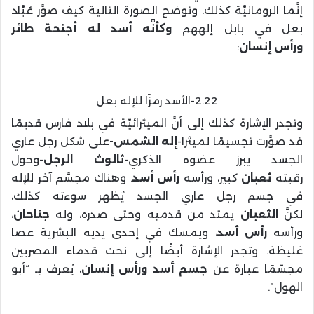
إنَّما الرومانيَّة كذلك. وتوضح الصورة التالية كيف صوَّر عُبَّاد
بعل في بابل إلههم
وكأنَّه أسد له أجنحة طائر
ورأس
إنسان
:
2.22-الأسد رمزًا للإله بعل
وتجدر الإشارة كذلك إلى أنَّ الميثرائيَّة في بلاد فارس قديمًا
قد صوَّرت تجسيمًا لميثرا-
إله الشمس-
على شكل رجل عاري
الجسد يبرز عضوه الذكري-
ثالوث الرجل
-وحول
رقبته
ثعبان
كبير، ورأسه
رأس أسد
. وهناك مجسَّم آخر للإله
في جسم رجل عاري الجسد يُظهر سوءته كذلك،
لكنَّ
الثعبان
يمتد من قدميه وحتى صدره، وله
جناحان
،
ورأسه
رأس
أسد
، ويمسك في إحدى يديه البشرية عصا
غليظة. وتجدر الإشارة أيضًا إلى نحت قدماء المصريين
مجسَّمًا عبارة عن
جسم أسد ورأس إنسان
، يُعرف بـ “أبو
الهول”.