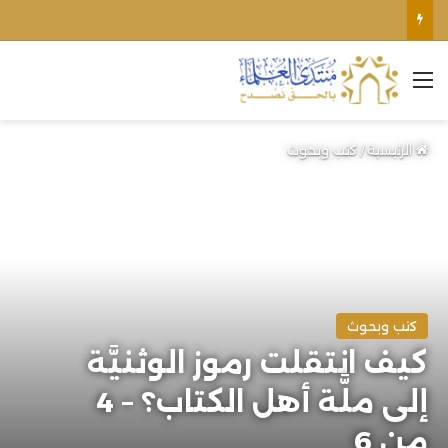
الأوقاف الفلسطينية تنفي صحة تعميم يمنع رفع الأذان عبر السماعات الخارجية للمساجد القريبة من المستوطنات
القائمة
الرئيسية
/
كتب وبحوث
كتب وبحوث
كيف انتقلت رموز الوثنيَّة
إلى ملَّة أهل الكتاب؟ – 4
من 6