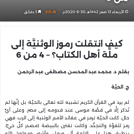
الأربعاء 13 صفر 1442هـ 30-9-2020م
818
5 دقائق
كيف انتقلت رموز الوثنيَّة إلى
ملَّة أهل الكتاب؟ – 4 من 6
بقلم
د. محمد عبد المحسن مصطفى عبد الرحمن
ج. الحيَّة
لم يرد في القرآن الكريم تشبيه لله تعالى بالحيَّة؛ بل إنَّها لم
تُذكر إلَّا في قصَّة موسى عند قدومه إلى مصر. وعلى أيِّ
حال، كانت الحيَّة ترمز في عقائد الأمم الوثنية إلى الرب، فهي
رمز للقوَّة والتجدُّد، وكانت تقترن بالبيضة (مصدر كلِّ حيٍّ).
ينطبق هذا على الإلهة أل، وبعل، وآشور، ومولوخ (إله