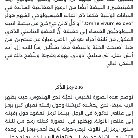
الفينيقيين). البيضة أيضًا من الرموز العقائدية السائدة في
الديانات الوثنية؛ فكما ذكر العالم الفيسيولوجي الشهير هولر
“Omne vivum ex ovo،” أو كلُّ كائنٍ حيٍّ خرج من بيضة، انتبه
البيولوجيُّون القدماء إلى حقيقة أنَّ العضو التناسلي الذكري
المكوَّن من ثلاثة أجزاء هو في الأصل عبارة عن عنصرين. من
هنا، أصبحت الحيَّة والبيضة معًا يشكِّلان رمزًا للأب: إل، أب،
أتش، بعل، آشر، ميليخ، أدوناي، يهوه، وغيرها. ويتَّضح ذلك في
الشكل التالي:
2.16-رمز الذَّكر
توضح هذه الصورة تقديس الحيَّة لدى الهندوس، حيث يظهر
الرب سيفا-الذي يجسِّده كريشنا-وحول رقبته ثعبان كبير يرمز
إلى عناصر الذكورة في الرجل، بينما ترمز العقود حول رقبته
إلى عناصر الأنوثة. ويظهر في الصورة كذلك رمح من ثلاثة
سنون-يرمز إلى ثالوث الرجل-حوله شريط أحمر-يرمز إلى وحدة
الأنثى، في إشارة جديدة إلى
خنثويَّة الرب
، الذي يعتمد على