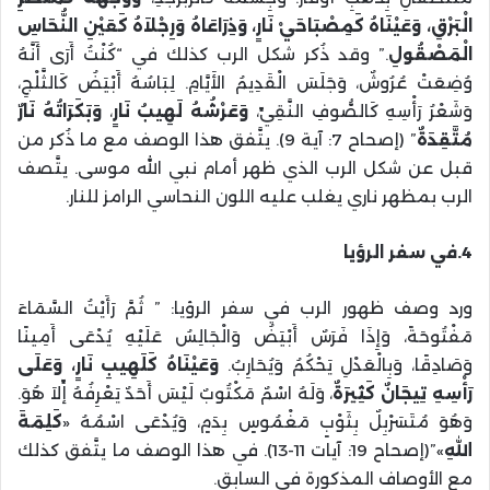
الْبَرْقِ، وَعَيْنَاهُ كَمِصْبَاحَيْ نَارٍ، وَذِرَاعَاهُ وَرِجْلاَهُ كَعَيْنِ النُّحَاسِ
الْمَصْقُولِ
.” وقد ذُكر شكل الرب كذلك في “كُنْتُ أَرَى أَنَّهُ
وُضِعَتْ عُرُوشٌ، وَجَلَسَ الْقَدِيمُ الأَيَّامِ. لِبَاسُهُ أَبْيَضُ كَالثَّلْجِ،
وَشَعْرُ رَأْسِهِ كَالصُّوفِ النَّقِيِّ،
وَعَرْشُهُ لَهِيبُ نَارٍ
،
وَبَكَرَاتُهُ نَارٌ
مُتَّقِدَةٌ
” (إصحاح 7: آية 9). يتَّفق هذا الوصف مع ما ذُكر من
قبل عن شكل الرب الذي ظهر أمام نبي الله موسى. يتَّصف
الرب بمظهر ناري يغلب عليه اللون النحاسي الرامز للنار.
4.في سفر الرؤيا
ورد وصف ظهور الرب في سفر الرؤيا: ” ثُمَّ رَأَيْتُ السَّمَاءَ
مَفْتُوحَةً، وَإِذَا فَرَسٌ أَبْيَضُ وَالْجَالِسُ عَلَيْهِ يُدْعَى أَمِينًا
وَصَادِقًا، وَبِالْعَدْلِ يَحْكُمُ وَيُحَارِبُ.
وَعَيْنَاهُ كَلَهِيبِ نَارٍ، وَعَلَى
رَأْسِهِ تِيجَانٌ كَثِيرَةٌ
، وَلَهُ اسْمٌ مَكْتُوبٌ لَيْسَ أَحَدٌ يَعْرِفُهُ إِّلاَ هُوَ.
وَهُوَ مُتَسَرْبِلٌ بِثَوْبٍ مَغْمُوسٍ بِدَمٍ، وَيُدْعَى اسْمُهُ «
كَلِمَةَ
اللهِ
»”(إصحاح 19: آيات 11-13). في هذا الوصف ما يتَّفق كذلك
مع الأوصاف المذكورة في السابق.