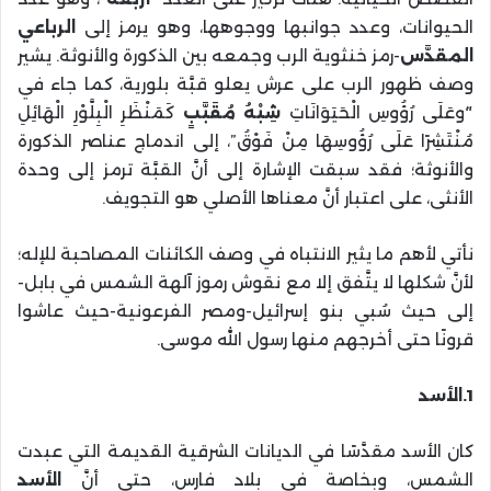
الحيوانات، وعدد جوانبها ووجوهها، وهو يرمز إلى
الرباعي
المقدَّس
-رمز خنثوية الرب وجمعه بين الذكورة والأنوثة. يشير
وصف ظهور الرب على عرش يعلو قبَّة بلورية، كما جاء في
“َوعَلَى رُؤُوسِ الْحَيَوَانَاتِ
شِبْهُ مُقَبَّبٍ
كَمَنْظَرِ الْبِلَّوْرِ الْهَائِلِ
مُنْتَشِرًا عَلَى رُؤُوسِهَا مِنْ فَوْقُ”، إلى اندماج عناصر الذكورة
والأنوثة؛ فقد سبقت الإشارة إلى أنَّ القبَّة ترمز إلى وحدة
الأنثى، على اعتبار أنَّ معناها الأصلي هو التجويف.
نأتي لأهم ما يثير الانتباه في وصف الكائنات المصاحبة للإله؛
لأنَّ شكلها لا يتَّفق إلا مع نقوش رموز آلهة الشمس في بابل-
إلى حيث سُبي بنو إسرائيل-ومصر الفرعونية-حيث عاشوا
قرونًا حتى أخرجهم منها رسول الله موسى.
1.الأسد
كان الأسد مقدَّسًا في الديانات الشرقية القديمة التي عبدت
الشمس، وبخاصة في بلاد فارس، حتى أنَّ
الأسد