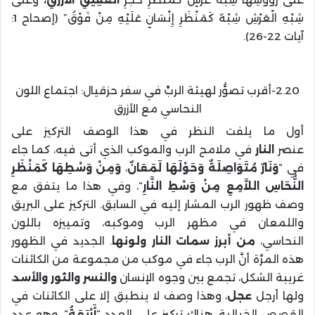
شِبْهِ الْعَرْشِ شِبْهٌ كَمَنْظَرِ إِنْسَانٍ عَلَيْهِ مِنْ فَوْقُ” (إصحاح 1:
آيات 22-26).
2.20-أقرب تصوُّر لهيئة الربِّ في سفر حزقيال: اجتماع اللون
النحاسي مع الأزرق
أول ما يلفت النظر في هذا الوصف التركيز على
عنصر
النار
في ملامح الرب والموكب الذي أتى فيه، كما جاء
في “
وَنَارٌ مُتَوَاصِلَةٌ وَحَوْلَهَا
لَمَعَانٌ
،
وَمِنْ وَسْطِهَا كَمَنْظَرِ
النُّحَاسِ اللاَّمِعِ مِنْ وَسْطِ النَّارِ
“، وفي هذا ما يتفق مع
وصف ظهور الرب المشار إليه في السابق. التركيز على البريق
واللمعان في مظهر الرب وموكبه، وتمييزه باللون
النحاسي،
من أبرز سمات النار ولونها
. الجديد في الظهور
هذه المرَّة أنَّ الرب جاء في موكب من مجموعة من الكائنات
غريبة الشكل، تجمع بين وجوه الإنسان
والنسر والثور والأسد
،
ولها أرجل
عجل
، وهذا وصف لا ينطبق إلا على الكائنات في
القصص الخيالية. هناك تركيز على العدد “
أَرْبَعَةُ
“، وهو عدد