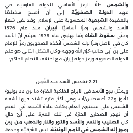
والشمس
ظلَّا الرمز الأساسي للدولة الفارسية في
عهد
الدولة
الصفويَّة
، إلى أن أصبح مختلطًا
بالعقيدة
الشيعية
المحسوبة على الإسلام. وقد بقي شعار
الأسد والشمس رمزًا أساسيًّا
لإيران
منذ عام 1576
وحتَّى
سقوط الشاه
رضا بهلوي عام 1979. وبرغم أنَّ الأسد
كان في الأصل رمزًا لإله الشمس، اتَّخذه الصفويون رمزًا للإمام
علي بن أبي طالب-كرَّم الله وجهه-وكان الشكل التالي هو علم
الدولة الصفوية ورمز دولة إيران، مع اختلاف النظام الحاكم:
2.21-تقديس الأسد عند الفُرس
ويمثِّل
برج الأسد
في الأبراج الفلكية الفترة ما بين 22 يوليو/
تمُّوز و22 أغسطس/آب، وهي أكثر فترة تشتد فيها أشعة
الشمس على مستوى العام، وكانت عادة الأسود في القِدم
أن تهجر الصحاري الحارَّة في تلك الفترة. على أيِّ حالٍ،
كان
الصليب والنسر والأسد والثور والنار والذهب من بين
رموز إله الشمس في الأمم الوثنيَّة
، ليس الشرقيَّة وحدها،