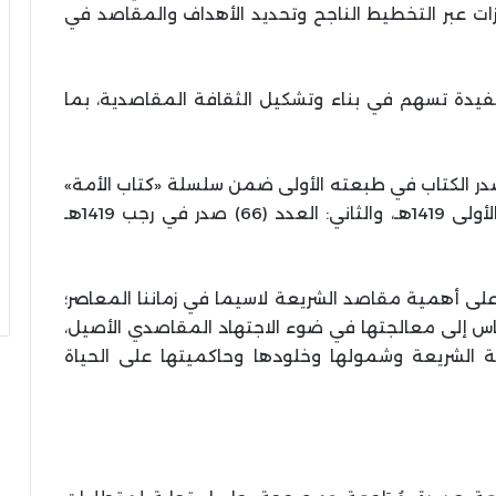
زات عبر التخطيط الناجح وتحديد الأهداف والمقاصد في
يدة تسهم في بناء وتشكيل الثقافة المقاصدية، بما
در الكتاب في طبعته الأولى ضمن سلسلة «كتاب الأمة»
في جزأين: الأول: العدد (65) صدر في جمادى الأولى 1419هـ، والثاني: العدد (66) صدر في رجب 1419هـ
 على أهمية مقاصد الشريعة لاسيما في زماننا المعاصر؛
الناس إلى معالجتها في ضوء الاجتهاد المقاصدي الأصيل،
ة الشريعة وشمولها وخلودها وحاكميتها على الحياة