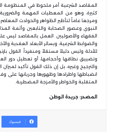
المقاصد الشرعية أمر ملحوظ في المنظومة الت
كثيرة، وهو من المعطيات المهمة والضرورية في
ومرجعا عاماً لتأطير الظواهر والحوادث المعا
النبوي وعصور الصحابة والتابعين وأئمة الم
الفقهاء والأصوليين. العمل بالمقاصد ليس عل
والضوابط الشرعية، وبسائر الأبعاد العقدية والأخل
للأدلة وليس دليلاً مستقلاً ومنفرداً. القول با
وتضييق نطاقها وأحجامها، أو تعطيل دور العق
والترجيح وغيره، بل إن ذلك القول تأكيد لميزان
انضباطها واطرادها وظهورها وجريانها على وف
المتقلبة والخواطر والأمزجة المضطربة.
المصدر: جريدة الوطن
فيسبوك