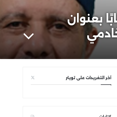
بًا بعنوان
خادمي
آخر التغريدات على تويتر
كتابات