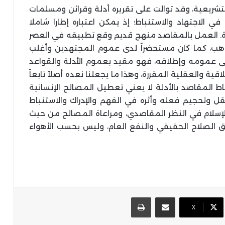
شريعية، وقد توالت على تقريره أدلة وقرائن ومسلمات
 الاجتهاد والاستنباط؛ إذ يمكن اعتباره إطارا شاملا
صرة. العمل بالمقاصد منهج قديم وقع تطبيقه في العصر
ذاهب، كما كان مستحضراً لدى عموم المجتهدين وأغلب
ى عمومه وإطلاقه، فهو مقيد بعموم الأدلة والقواعد
اقية والعقلية المقررة، وهذا ما يجعلنا نعده أصلاً تابعاً
رتباط المقاصد بالأدلة لا يعني تعطيل المصالح الإنسانية
ل وتحجيم فعله وأثره في الفهم والإدراك والاستنباط
 الإسلام في النظر المقاصدي، ومراعاة المصالح من حيث
ق الصلاح الحقيقي والنفع العام، وليس بحسب الأهواء
مشاركة عبر البريد
طباعة
X