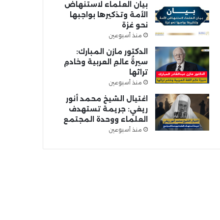
بيان العلماء لاستنهاض
الأمة وتذكيرها بواجبها
نحو غزة
منذ أسبوعين
الدكتور مازن المبارك:
سيرةُ عالمِ العربية وخادمِ
تراثها
منذ أسبوعين
اغتيال الشيخ محمد أنور
ريغي: جريمة تستهدف
العلماء ووحدة المجتمع
منذ أسبوعين