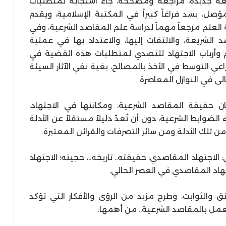
بعة جديدة، مُرَاجعة ومصححة، جاء استجابة لمتطلبات
صل، يسد فراغاً كبيراً في المكتبة الإسلامية، ويقدم
 العلم مرجعاً مهماً لدراسة علم المقاصد الشرعية، وفي
لشريعة، والالتفات إليها، والاعتداد بها في عملية
م وأرباب الاجتهاد للتصدي لمتطلبات هذه القضية في
 التوسط في الأخذ بالمصالح، بغية نفي الآثار السيئة
الى في النوازل المعاصرة.
 حقيقة المقاصد الشرعية، ومكانتها في الاجتهاد،
ابط الشرعية، دون أن تُعدّ دليلاً مستقلاً عن الأدلة
لك الأدلة ومن سائر التصرفات والقرائن المعتبرة.
الاجتهاد المقاصدي: حقيقته.. تاريخه..، حجيته؛ الاجتهاد
تهاد المقاصدي في العصر الحالي.
والثوابت، وطرح مزيد من الرؤى والأفكار التي تؤكد
عمل بالمقاصد الشرعية.. من أهمها: